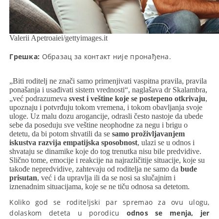
Valerii Apetroaiei/gettyimages.it
Грешка:
Образац за контакт није пронађена.
„Biti roditelj ne znači samo primenjivati vaspitna pravila, pravila
ponašanja i usađivati sistem vrednosti“, naglašava dr Skalambra,
„već podrazumeva
svest i veštine koje se postepeno otkrivaju
,
upoznaju i potvrđuju tokom vremena, i tokom obavljanja svoje
uloge. Uz malu dozu arogancije, odrasli često nastoje da ubede
sebe da poseduju sve veštine neophodne za negu i brigu o
detetu, da bi potom shvatili da se
samo proživljavanjem
iskustva razvija empatijska sposobnost
, ulazi se u odnos i
shvataju se dinamike koje do tog trenutka nisu bile predvidive.
Slično tome, emocije i reakcije na najrazličitije situacije, koje su
takođe nepredvidive, zahtevaju od roditelja ne samo da
bude
prisutan
, već i da upravlja ili da se nosi sa slučajnim i
iznenadnim situacijama, koje se ne tiču odnosa sa detetom.
Koliko god se roditeljski par spremao za ovu ulogu,
dolaskom deteta u porodicu
odnos se menja, jer