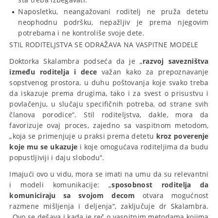
Naposletku, neangažovani roditelj ne pruža detetu
neophodnu podršku, nepažljiv je prema njegovim
potrebama i ne kontroliše svoje dete.
STIL RODITELJSTVA SE ODRAŽAVA NA VASPITNE MODELE
Doktorka Skalambra podseća da je „
razvoj savezništva
između roditelja i dece
važan kako za prepoznavanje
sopstvenog prostora, u duhu poštovanja koje svako treba
da iskazuje prema drugima, tako i za svest o prisustvu i
povlačenju, u slučaju specifičnih potreba, od strane svih
članova porodice“. Stil roditeljstva, dakle, mora da
favorizuje ovaj proces, zajedno sa vaspitnom metodom,
„koja se primenjuje u praksi prema detetu
kroz poverenje
koje mu se ukazuje
i koje omogućava roditeljima da budu
popustljiviji i daju slobodu“.
Imajući ovo u vidu, mora se imati na umu da su relevantni
i modeli komunikacije: „
sposobnost roditelja da
komuniciraju sa svojom decom
otvara mogućnost
razmene mišljenja i deljenja“, zaključuje dr Skalambra.
„Ovo se dešava i kada je reč o vaspitnim metodama kojima