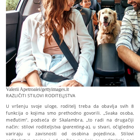
Valerii Apetroaiei/gettyimages.it
RAZLIČITI STILOVI RODITELJSTVA
U vršenju svoje uloge, roditelj treba da obavlja svih 8
funkcija o kojima smo prethodno govorili. „Svaka osoba,
međutim“, podseća dr Skalambra, „to radi na drugačiji
način: stilovi roditeljstva (
parenting
-a), u stvari, očigledno
variraju u zavisnosti od osobina pojedinca. Stilovi