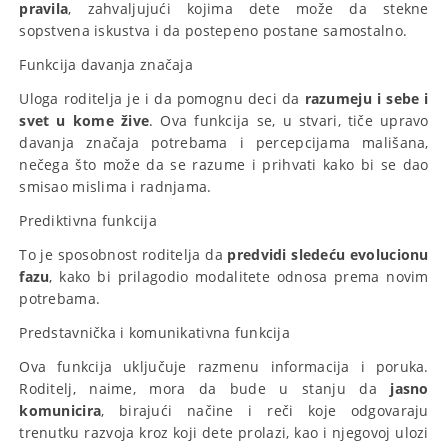
pravila
, zahvaljujući kojima dete može da stekne
sopstvena iskustva i da postepeno postane samostalno.
Funkcija davanja značaja
Uloga roditelja je i da pomognu deci da
razumeju i sebe i
svet u kome žive
. Ova funkcija se, u stvari, tiče upravo
davanja značaja potrebama i percepcijama mališana,
nečega što može da se razume i prihvati kako bi se dao
smisao mislima i radnjama.
Prediktivna funkcija
To je sposobnost roditelja da
predvidi sledeću evolucionu
fazu
, kako bi prilagodio modalitete odnosa prema novim
potrebama.
Predstavnička i komunikativna funkcija
Ova funkcija uključuje razmenu informacija i poruka.
Roditelj, naime, mora da bude u stanju da
jasno
komunicira
, birajući načine i reči koje odgovaraju
trenutku razvoja kroz koji dete prolazi, kao i njegovoj ulozi