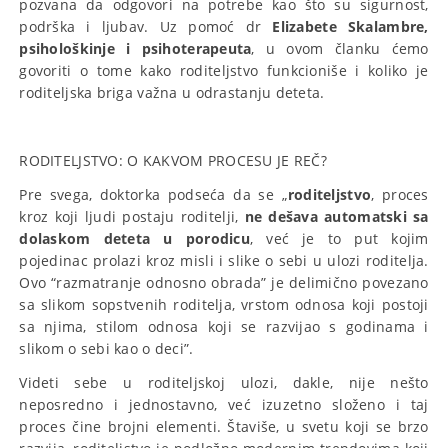
pozvana da odgovori na potrebe kao što su sigurnost,
podrška i ljubav. Uz pomoć dr
Elizabete Skalambre,
psihološkinje i psihoterapeuta
, u ovom članku ćemo
govoriti o tome kako roditeljstvo funkcioniše i koliko je
roditeljska briga važna u odrastanju deteta.
RODITELJSTVO: O KAKVOM PROCESU JE REČ?
Pre svega, doktorka podseća da se „
roditeljstvo
, proces
kroz koji ljudi postaju roditelji,
ne dešava automatski sa
dolaskom deteta u porodicu
, već je to put kojim
pojedinac prolazi kroz misli i slike o sebi u ulozi roditelja.
Ovo “razmatranje odnosno obrada” je delimično povezano
sa slikom sopstvenih roditelja, vrstom odnosa koji postoji
sa njima, stilom odnosa koji se razvijao s godinama i
slikom o sebi kao o deci”.
Videti sebe u roditeljskoj ulozi, dakle, nije nešto
neposredno i jednostavno, već izuzetno složeno i taj
proces čine brojni elementi. Štaviše, u svetu koji se brzo