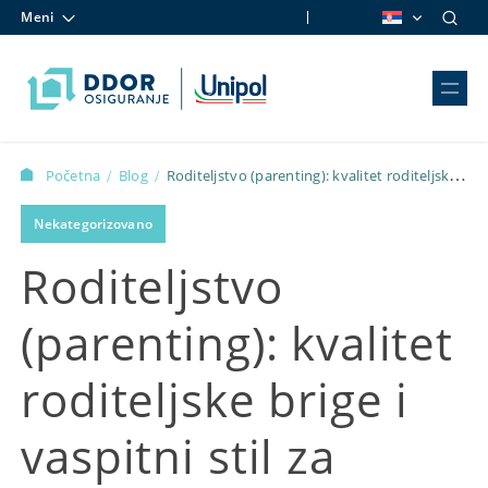
Meni
Skip to content
Početna
Blog
Roditeljstvo (parenting): kvalitet roditeljske
/
/
brige i vaspitni stil za odrastanje i formiranje identiteta deteta
Nekategorizovano
Roditeljstvo
(parenting): kvalitet
roditeljske brige i
vaspitni stil za