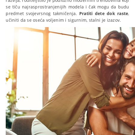
razvija, roditeljstvo je podložno modernim trendovima koji
se tiču najrasprostranjenijih modela i čak mogu da budu
predmet svojevrsnog takmičenja.
Pratiti dete dok raste
,
učiniti da se oseća voljenim i sigurnim, stalni je izazov.