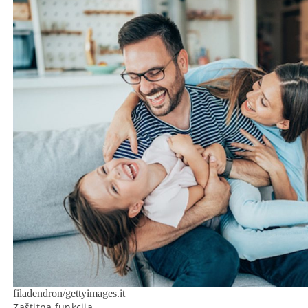
filadendron/gettyimages.it
Zaštitna funkcija