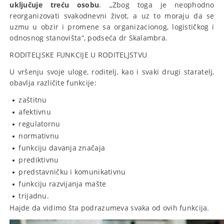
uključuje treću osobu
. „Zbog toga je neophodno
reorganizovati svakodnevni život, a uz to moraju da se
uzmu u obzir i promene sa organizacionog, logističkog i
odnosnog stanovišta“, podseća dr Skalambra.
RODITELJSKE FUNKCIJE U RODITELJSTVU
U vršenju svoje uloge, roditelj, kao i svaki drugi staratelj,
obavlja različite funkcije:
zaštitnu
afektivnu
regulatornu
normativnu
funkciju davanja značaja
prediktivnu
predstavničku i komunikativnu
funkciju razvijanja mašte
trijadnu.
Hajde da vidimo šta podrazumeva svaka od ovih funkcija.