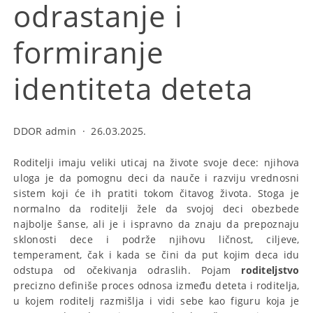
odrastanje i
formiranje
identiteta deteta
DDOR admin
·
26.03.2025.
Roditelji imaju veliki uticaj na živote svoje dece: njihova
uloga je da pomognu deci da nauče i razviju vrednosni
sistem koji će ih pratiti tokom čitavog života. Stoga je
normalno da roditelji žele da svojoj deci obezbede
najbolje šanse, ali je i ispravno da znaju da prepoznaju
sklonosti dece i podrže njihovu ličnost, ciljeve,
temperament, čak i kada se čini da put kojim deca idu
odstupa od očekivanja odraslih. Pojam
roditeljstvo
precizno definiše proces odnosa između deteta i roditelja,
u kojem roditelj razmišlja i vidi sebe kao figuru koja je