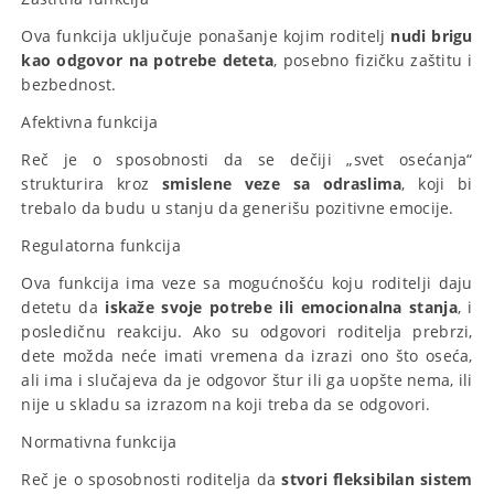
Ova funkcija uključuje ponašanje kojim roditelj
nudi brigu
kao odgovor na potrebe deteta
, posebno fizičku zaštitu i
bezbednost.
Afektivna funkcija
Reč je o sposobnosti da se dečiji „svet osećanja“
strukturira kroz
smislene veze sa odraslima
, koji bi
trebalo da budu u stanju da generišu pozitivne emocije.
Regulatorna funkcija
Ova funkcija ima veze sa mogućnošću koju roditelji daju
detetu da
iskaže svoje potrebe ili emocionalna stanja
, i
posledičnu reakciju. Ako su odgovori roditelja prebrzi,
dete možda neće imati vremena da izrazi ono što oseća,
ali ima i slučajeva da je odgovor štur ili ga uopšte nema, ili
nije u skladu sa izrazom na koji treba da se odgovori.
Normativna funkcija
Reč je o sposobnosti roditelja da
stvori fleksibilan sistem