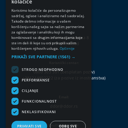
kolačiće
ENGLISH
Koristimo kolačiće da personalizujemo
sadržaj, oglase i analiziramo naš saobraćaj.
Takođe delimo informacije o vašem
korišćenju našeg sajta sa našim partnerima
Adresa:
za oglašavanje i analitiku koji ih mogu
Bulevar Mihajla Pupina 8
kombinovati sa drugim informacijama koje
ste im dali ili koje su oni prikupili vašim
21101 Novi Sad
korišćenjem njihovih usluga.
Opširnije
PRIKAŽI SVE PARTNERE
(1561) →
Korisnički centar:
STROGO NEOPHODNO
0800 303 301
(besplatan poziv)
+381214802222
(za pozive iz inostranstva)
PERFORMANSE
CILJANJE
Email:
FUNKCIONALNOST
ddor@ddor.rs
NEKLASIFIKOVANI
Društvene mreže:
PRIHVATI SVE
ODBIJ SVE