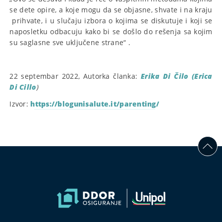
se dete opire, a koje mogu da se objasne, shvate i na kraju
prihvate, i u slučaju izbora o kojima se diskutuje i koji se
naposletku odbacuju kako bi se došlo do rešenja sa kojim
su saglasne sve uključene strane“ .
22 septembar 2022, Autorka članka:
Erika Di Čilo (Erica
Di Cillo
)
Izvor:
https://blogunisalute.it/parenting/