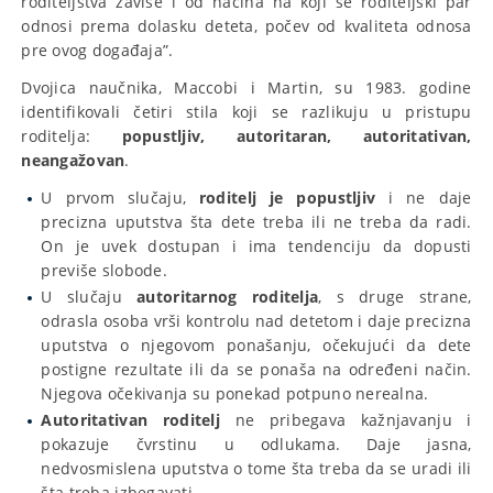
roditeljstva zavise i od načina na koji se roditeljski par
odnosi prema dolasku deteta, počev od kvaliteta odnosa
pre ovog događaja”.
Dvojica naučnika, Maccobi i Martin, su 1983. godine
identifikovali četiri stila koji se razlikuju u pristupu
roditelja:
popustljiv, autoritaran, autoritativan,
neangažovan
.
U prvom slučaju,
roditelj je popustljiv
i ne daje
precizna uputstva šta dete treba ili ne treba da radi.
On je uvek dostupan i ima tendenciju da dopusti
previše slobode.
U slučaju
autoritarnog roditelja
, s druge strane,
odrasla osoba vrši kontrolu nad detetom i daje precizna
uputstva o njegovom ponašanju, očekujući da dete
postigne rezultate ili da se ponaša na određeni način.
Njegova očekivanja su ponekad potpuno nerealna.
Autoritativan roditelj
ne pribegava kažnjavanju i
pokazuje čvrstinu u odlukama. Daje jasna,
nedvosmislena uputstva o tome šta treba da se uradi ili
šta treba izbegavati.