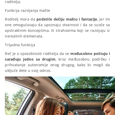
roditelja.
Funkcija razvijanja mašte
Roditelj mora da
podstiče dečiju maštu i fantazije
, jer im
one omogućavaju da upoznaju stvarnost i da se suoče sa
apstraktnim konceptima, ili strahovima koji se razvijaju iz
nerealnih elemenata.
Trijadna funkcija
Reč je o sposobnosti roditelja da se
međusobno poštuju i
sarađuju jedno sa drugim
, kroz međusobnu podršku i
prihvatanje autonomije onog drugog, kako bi mogli da
uključe dete u svoj odnos.