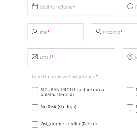
Godina rođenja
*
Ime
*
Prezime
*
Email
*
Izaberite proizvod osiguranja:
*
SIGURAN PROFIT (jednokratna
uplata, štednja)
No Risk (štednja)
Osiguranje kredita (Riziko)