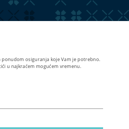
a ponudom osiguranja koje Vam je potrebno.
tići u najkraćem mogućem vremenu.