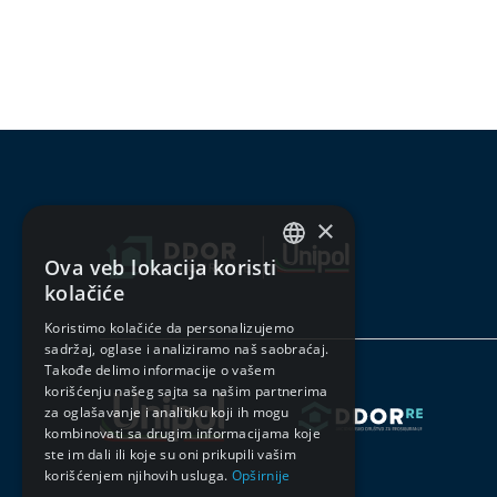
×
Ova veb lokacija koristi
SERBIAN
kolačiće
ENGLISH
Koristimo kolačiće da personalizujemo
sadržaj, oglase i analiziramo naš saobraćaj.
Takođe delimo informacije o vašem
korišćenju našeg sajta sa našim partnerima
za oglašavanje i analitiku koji ih mogu
kombinovati sa drugim informacijama koje
ste im dali ili koje su oni prikupili vašim
korišćenjem njihovih usluga.
Opširnije