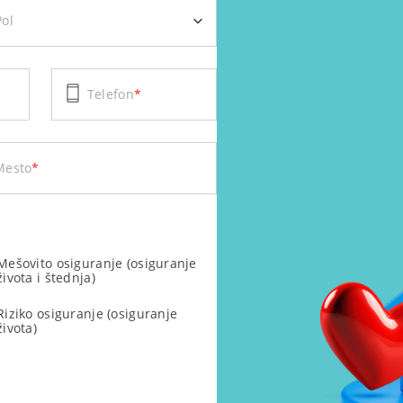
Pol
Telefon
*
Mesto
*
Mešovito osiguranje (osiguranje
života i štednja)
Riziko osiguranje (osiguranje
života)