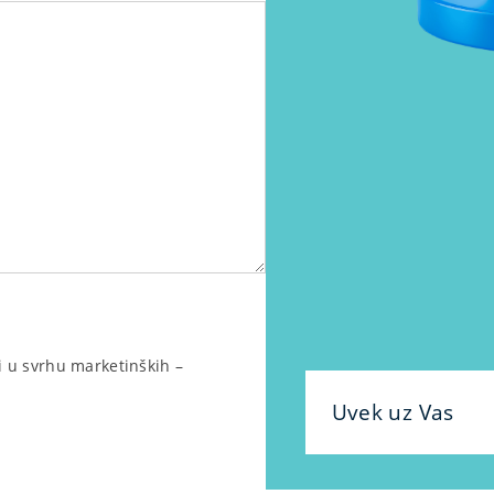
 u svrhu marketinških –
Uvek uz Vas