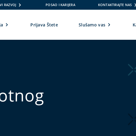
VI RAZVOJ
POSAO I KARIJERA
KONTAKTIRAJTE NAS
ja
Prijava Štete
Slušamo vas
K
votnog