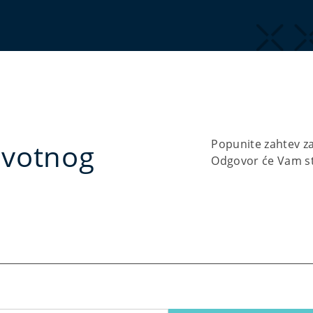
Popunite zahtev z
ivotnog
Odgovor će Vam s