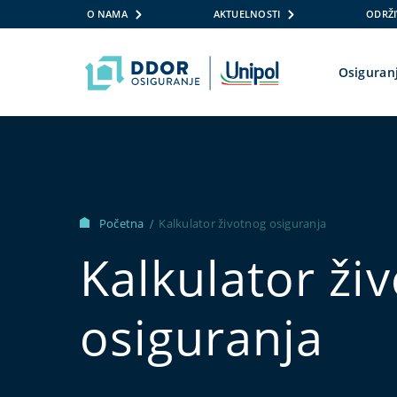
O NAMA
AKTUELNOSTI
ODRŽI
Osiguran
Skip to content
Početna
Kalkulator životnog osiguranja
/
Kalkulator ži
osiguranja