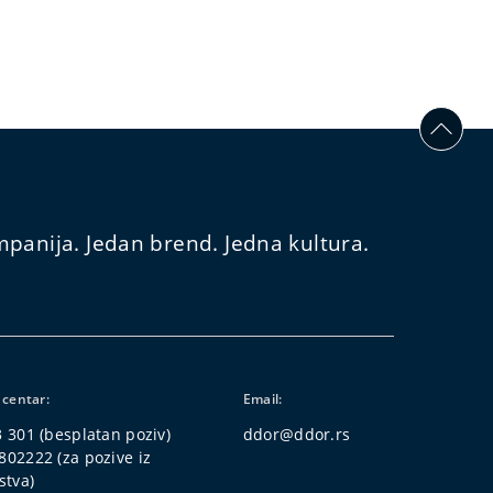
panija. Jedan brend. Jedna kultura.
 centar:
Email:
3 301
(besplatan poziv)
ddor@ddor.rs
802222
(za pozive iz
stva)