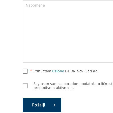
Napomena
Prihvatam
uslove
DDOR Novi Sad ad
Saglasan sam sa obradom podataka o ličnosti
promotivnih aktivnosti.
Pošalji