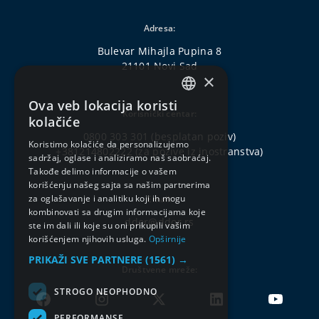
Adresa:
Bulevar Mihajla Pupina 8
21101 Novi Sad
×
Ova veb lokacija koristi
SERBIAN
Korisnički centar:
kolačiće
ENGLISH
0800 303 301
(besplatan poziv)
Koristimo kolačiće da personalizujemo
+381214802222
(za pozive iz inostranstva)
sadržaj, oglase i analiziramo naš saobraćaj.
Takođe delimo informacije o vašem
korišćenju našeg sajta sa našim partnerima
za oglašavanje i analitiku koji ih mogu
Email:
kombinovati sa drugim informacijama koje
ddor@ddor.rs
ste im dali ili koje su oni prikupili vašim
korišćenjem njihovih usluga.
Opširnije
PRIKAŽI SVE PARTNERE
(1561) →
Društvene mreže:
STROGO NEOPHODNO
PERFORMANSE