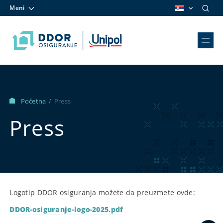
Meni
Skip to content
Početna
Press
/
Press
Logotip DDOR osiguranja možete da preuzmete ovde:
DDOR-osiguranje-logo-2025.pdf