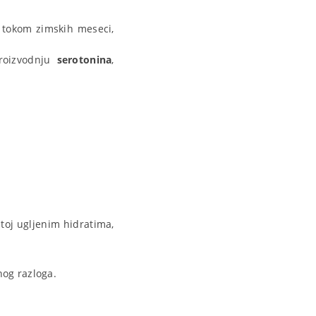
a tokom zimskih meseci,
proizvodnju
serotonina
,
atoj ugljenim hidratima,
dnog razloga.