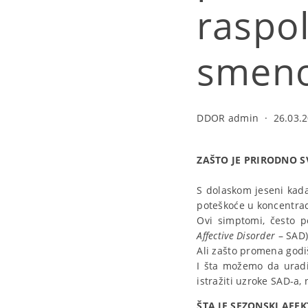
raspol
smeno
DDOR admin
·
26.03.2
ZAŠTO JE PRIRODNO 
S dolaskom jeseni kada 
poteškoće u koncentraci
Ovi simptomi, često p
Affective Disorder
– SAD)
Ali zašto promena godi
I šta možemo da uradi
istražiti uzroke SAD-a,
ŠTA JE SEZONSKI AFEK