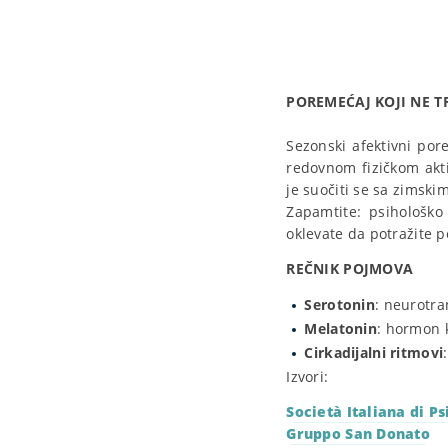
POREMEĆAJ KOJI NE T
Sezonski afektivni pore
redovnom fizičkom akti
je suočiti se sa zimskim
Zapamtite: psihološko
oklevate da potražite 
REČNIK POJMOVA
Serotonin
: neurotra
Melatonin
: hormon k
Cirkadijalni ritmovi
Izvori:
Società Italiana di Ps
Gruppo San Donato