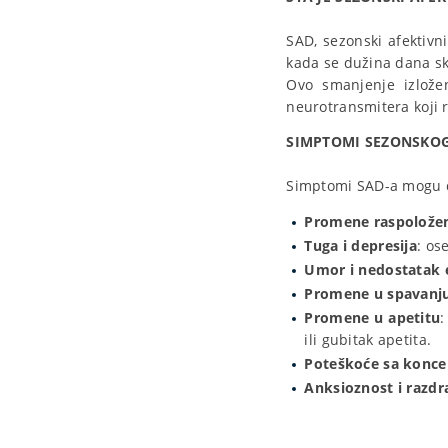
SAD, sezonski afektivn
kada se dužina dana skr
Ovo smanjenje izlože
neurotransmitera koji r
SIMPTOMI SEZONSKOG
Simptomi SAD-a mogu da
Promene raspolože
Tuga i depresija
: os
Umor i nedostatak 
Promene u spavanj
Promene u apetitu
:
ili gubitak apetita.
Poteškoće sa konce
Anksioznost i razdra