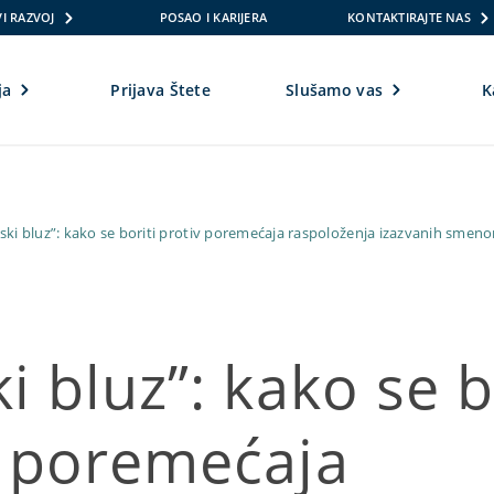
I RAZVOJ
POSAO I KARIJERA
KONTAKTIRAJTE NAS
ja
Prijava Štete
Slušamo vas
K
ski bluz”: kako se boriti protiv poremećaja raspoloženja izazvanih smen
i bluz”: kako se b
 poremećaja