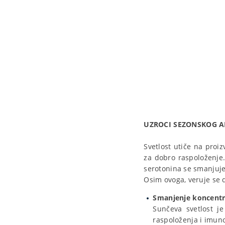
UZROCI
SEZONSKOG A
Svetlost utiče na proi
za dobro raspoloženje.
serotonina se smanjuje
Osim ovoga, veruje se d
Smanjenje koncentr
Sunčeva svetlost je
raspoloženja i imun