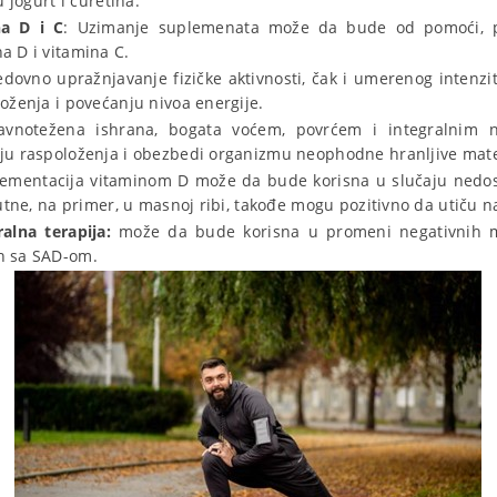
 jogurt i ćuretina.
na D i C
: Uzimanje suplemenata može da bude od pomoći, 
a D i vitamina C.
redovno upražnjavanje fizičke aktivnosti, čak i umerenog inten
oženja i povećanju nivoa energije.
avnotežena ishrana, bogata voćem, povrćem i integralnim
ju raspoloženja i obezbedi organizmu neophodne hranljive mate
lementacija vitaminom D može da bude korisna u slučaju ned
sutne, na primer, u masnoj ribi, takođe mogu pozitivno da utiču n
alna terapija:
može da bude korisna u promeni negativnih mis
h sa SAD-om.