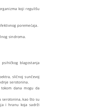
organizma koji regulišu
afektivnog poremećaja.
lnog sindroma.
g psihičkog blagostanja
pektra, sličnoj sunčevoj
vodnje serotonina.
nom tokom dana mogu da
 serotonina, kao što su
aja i hranu koja sadrži