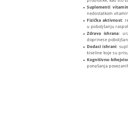
probiotike, kao što su
Suplementi vitami
nedostatkom vitamin
Fizička aktivnost
: 
u poboljšanju raspol
Zdrava ishrana
: ur
doprinese poboljšan
Dodaci ishrani
: sup
kiseline koje su pri
Kognitivno-bihejvior
ponašanja povezani