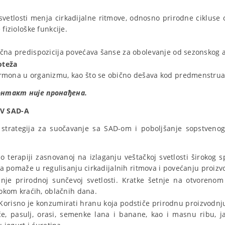
vetlosti menja cirkadijalne ritmove, odnosno prirodne cikluse 
fiziološke funkcije.
ična predispozicija povećava šanse za obolevanje od sezonskog 
oteža
rmona u organizmu, kao što se obično dešava kod predmenstrua
онтакт није пронађена.
IV SAD-A
e strategija za suočavanje sa SAD-om i poboljšanje sopstveno
 o terapiji zasnovanoj na izlaganju veštačkoj svetlosti širokog s
ija pomaže u regulisanju cirkadijalnih ritmova i povećanju proiz
ganje prirodnoj sunčevoj svetlosti. Kratke šetnje na otvore
tokom kraćih, oblačnih dana.
 Korisno je konzumirati hranu koja podstiče prirodnu proizvodnju
će, pasulj, orasi, semenke lana i banane, kao i masnu ribu, j