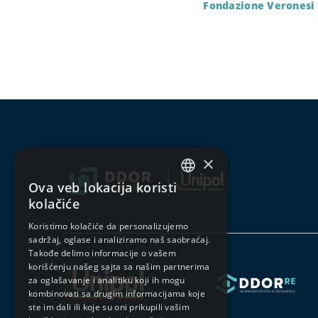
Fondazione Veronesi
×
Ova veb lokacija koristi
SERBIAN
kolačiće
ENGLISH
Koristimo kolačiće da personalizujemo
sadržaj, oglase i analiziramo naš saobraćaj.
Takođe delimo informacije o vašem
korišćenju našeg sajta sa našim partnerima
za oglašavanje i analitiku koji ih mogu
kombinovati sa drugim informacijama koje
ste im dali ili koje su oni prikupili vašim