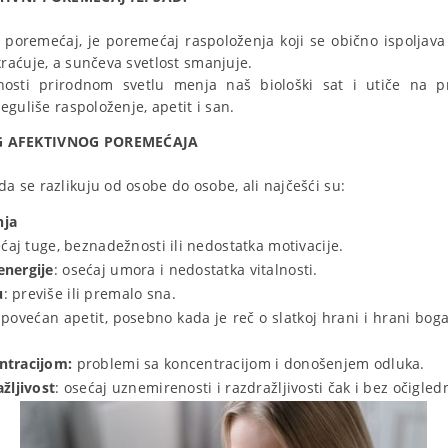
i poremećaj, je poremećaj raspoloženja koji se obično ispoljav
aćuje, a sunčeva svetlost smanjuje.
nosti prirodnom svetlu menja naš biološki sat i utiče na 
eguliše raspoloženje, apetit i san.
 AFEKTIVNOG POREMEĆAJA
 se razlikuju od osobe do osobe, ali najčešći su:
nja
ećaj tuge, beznadežnosti ili nedostatka motivacije.
energije
: osećaj umora i nedostatka vitalnosti.
u
: previše ili premalo sna.
 povećan apetit, posebno kada je reč o slatkoj hrani i hrani bog
ntracijom:
problemi sa koncentracijom i donošenjem odluka.
žljivost
: osećaj uznemirenosti i razdražljivosti čak i bez očigle