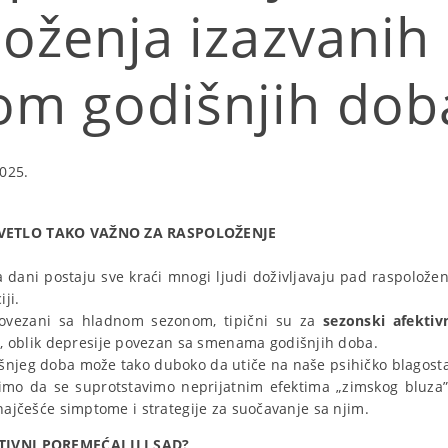
oženja izazvanih
m godišnjih dob
025.
SVETLO TAKO VAŽNO ZA RASPOLOŽENJE
dani postaju sve kraći mnogi ljudi doživljavaju pad raspoloženj
ji.
ovezani sa hladnom sezonom, tipični su za
sezonski afektivn
, oblik depresije povezan sa smenama godišnjih doba.
šnjeg doba može tako duboko da utiče na naše psihičko blagost
mo da se suprotstavimo neprijatnim efektima „zimskog bluza
 najčešće simptome i strategije za suočavanje sa njim.
TIVNI POREMEĆAJ ILI SAD?