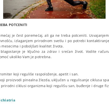
REBA POTCENITI
mećaj je čest poremećaj, ali ga ne treba potceniti. Usvajanje
vnošću, izlaganjem prirodnom svetlu i po potrebi kontaktiranj
 mesecima i poboljšati kvalitet života.
 blagostanje je ključno za zdrav i srećan život. Vodite raču
pomoć ukoliko Vam je potrebna.
nsmiter koji reguliše raspoloženje, apetit i san.
oji proizvodi pinealna žlezda, uključen u regulisanje ciklusa sp
: prirodni ciklusi organizma koji regulišu san, buđenje i druge fiz
ichiatria