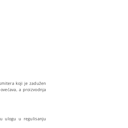
smitera koji je zadužen
ovećava, a proizvodnja
nu ulogu u regulisanju