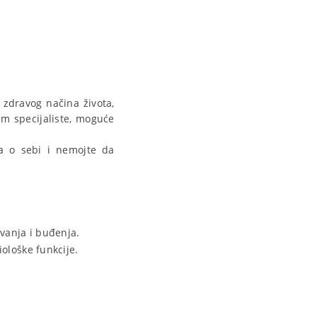
m zdravog načina života,
em specijaliste, moguće
na o sebi i nemojte da
avanja i buđenja.
iološke funkcije.