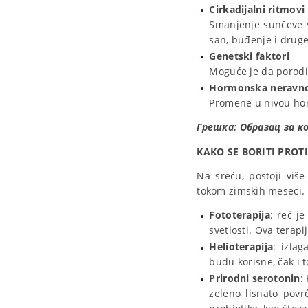
Cirkadijalni ritmovi
Smanjenje sunčeve s
san, buđenje i druge 
Genetski faktori
Moguće je da porod
Hormonska neravn
Promene u nivou ho
Грешка:
Образац за к
KAKO SE BORITI PROT
Na sreću, postoji viš
tokom zimskih meseci.
Fototerapija
: reč je
svetlosti. Ova terap
Helioterapija
: izla
budu korisne, čak i 
Prirodni serotonin
:
zeleno lisnato povr