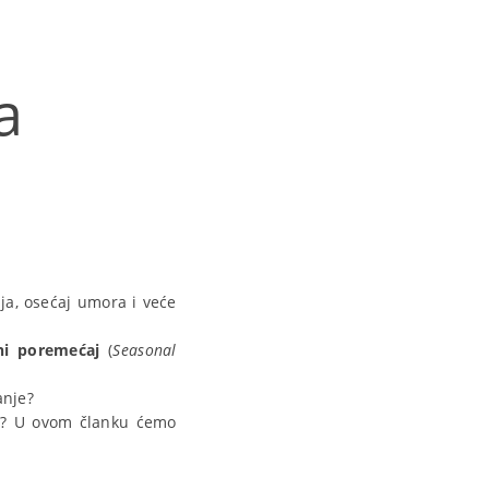
a
a, osećaj umora i veće
i poremećaj
(
Seasonal
anje?
”? U ovom članku ćemo