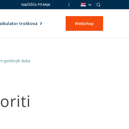
NAJČEŠĆA PITANJA
alkulator troškova
Webshop
om godišnjih doba
oriti