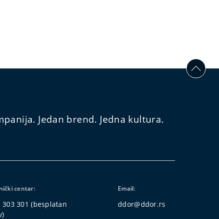
panija. Jedan brend. Jedna kultura.
nički centar:
Email:
 303 301
(besplatan
ddor@ddor.rs
v)