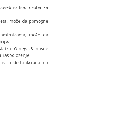
posebno kod osoba sa
ziteta, može da pomogne
 namirnicama, može da
rije.
ostatka. Omega-3 masne
a raspoloženje.
li i disfunkcionalnih