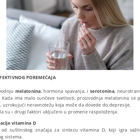
FEKTIVNOG POREMEĆAJA
zvodnju
melatonina
, hormona spavanja, i
serotonina
, neurotran
 Kada ima malo sunčeve svetlosti, proizvodnja melatonina se p
, uzrokujući neravnotežu koja može da dovede do depresije.
a su i drugi faktori uključeni u promene raspoloženja.
acije vitamina D
 od suštinskog značaja za sintezu vitamina D, koji igra važ
og sistema.