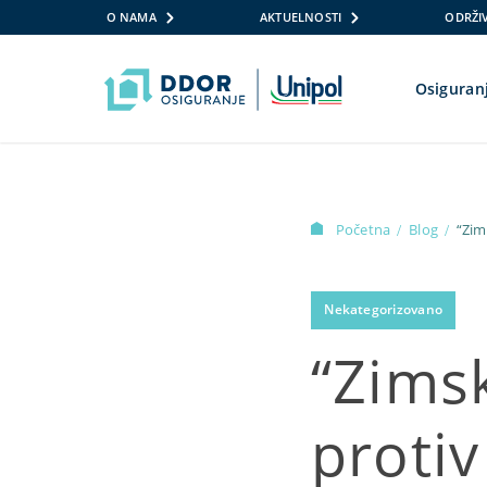
O NAMA
AKTUELNOSTI
ODRŽIV
Osiguran
Skip to content
Početna
Blog
“Zim
/
/
Nekategorizovano
“Zimsk
protiv