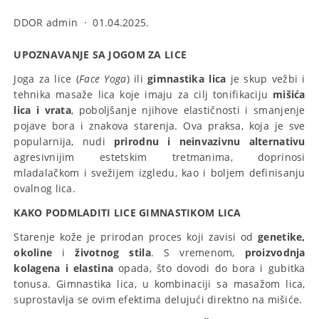
DDOR admin
·
01.04.2025.
UPOZNAVANJE SA JOGOM ZA LICE
Joga za lice (
Face Yoga
) ili
gimnastika lica
je skup vežbi i
tehnika masaže lica koje imaju za cilj tonifikaciju
mišića
lica i vrata
, poboljšanje njihove elastičnosti i smanjenje
pojave bora i znakova starenja. Ova praksa, koja je sve
popularnija, nudi
prirodnu i neinvazivnu alternativu
agresivnijim estetskim tretmanima, doprinosi
mladalačkom i svežijem izgledu, kao i boljem definisanju
ovalnog lica.
KAKO
PODMLADITI
LICE
GIMNASTIKOM
LICA
Starenje kože je prirodan proces koji zavisi od
genetike,
okoline
i
životnog stila
. S vremenom,
proizvodnja
kolagena i elastina
opada, što dovodi do bora i gubitka
tonusa. Gimnastika lica, u kombinaciji sa masažom lica,
suprostavlja se ovim efektima delujući direktno na mišiće.