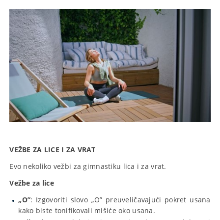
VEŽBE ZA LICE I ZA VRAT
Evo nekoliko vežbi za gimnastiku lica i za vrat.
Vežbe za lice
„O”
: Izgovoriti slovo „O” preuveličavajući pokret usana
kako biste tonifikovali mišiće oko usana.