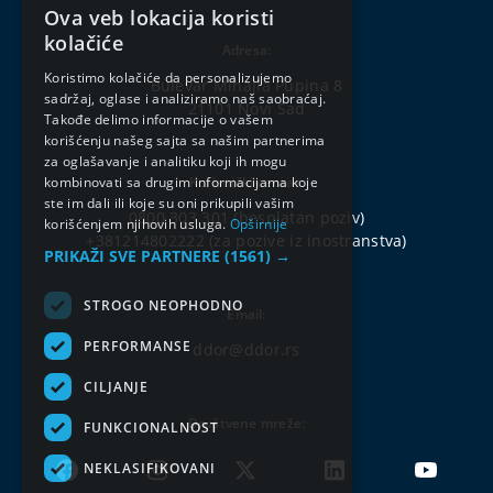
Ova veb lokacija koristi
SERBIAN
kolačiće
Adresa:
ENGLISH
Koristimo kolačiće da personalizujemo
Bulevar Mihajla Pupina 8
sadržaj, oglase i analiziramo naš saobraćaj.
21101 Novi Sad
Takođe delimo informacije o vašem
korišćenju našeg sajta sa našim partnerima
za oglašavanje i analitiku koji ih mogu
kombinovati sa drugim informacijama koje
Korisnički centar:
ste im dali ili koje su oni prikupili vašim
0800 303 301
(besplatan poziv)
korišćenjem njihovih usluga.
Opširnije
+381214802222
(za pozive iz inostranstva)
PRIKAŽI SVE PARTNERE
(1561) →
STROGO NEOPHODNO
Email:
PERFORMANSE
ddor@ddor.rs
CILJANJE
Društvene mreže:
FUNKCIONALNOST
NEKLASIFIKOVANI