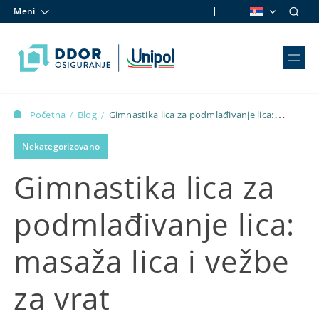
Meni
Skip to content
Početna
Blog
Gimnastika lica za podmlađivanje lica:
/
/
masaža lica i vežbe za vrat
Nekategorizovano
Gimnastika lica za
podmlađivanje lica:
masaža lica i vežbe
za vrat