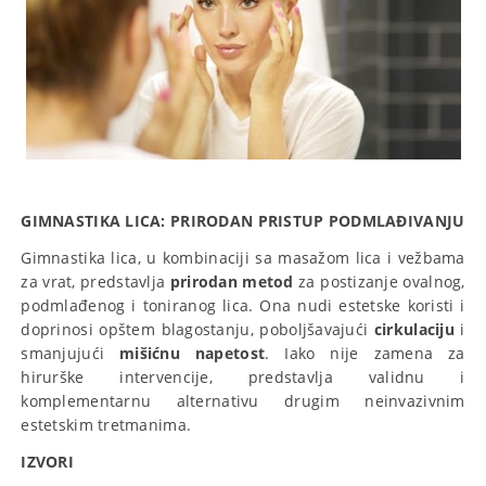
GIMNASTIKA LICA: PRIRODAN PRISTUP PODMLAĐIVANJU
Gimnastika lica, u kombinaciji sa masažom lica i vežbama
za vrat, predstavlja
prirodan metod
za postizanje ovalnog,
podmlađenog i toniranog lica. Ona nudi estetske koristi i
doprinosi opštem blagostanju, poboljšavajući
cirkulaciju
i
smanjujući
mišićnu napetost
. Iako nije zamena za
hirurške intervencije, predstavlja validnu i
komplementarnu alternativu drugim neinvazivnim
estetskim tretmanima.
IZVORI