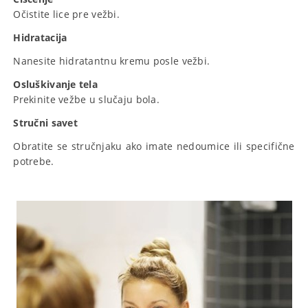
Očistite lice pre vežbi.
Hidratacija
Nanesite hidratantnu kremu posle vežbi.
Osluškivanje tela
Prekinite vežbe u slučaju bola.
Stručni savet
Obratite se stručnjaku ako imate nedoumice ili specifične
potrebe.