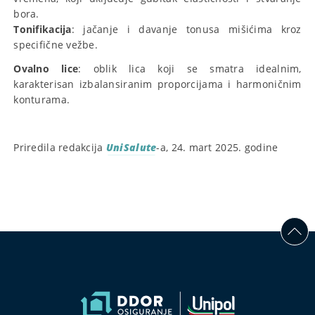
bora.
Tonifikacija
: jačanje i davanje tonusa mišićima kroz
specifične vežbe.
Ovalno lice
: oblik lica koji se smatra idealnim,
karakterisan izbalansiranim proporcijama i harmoničnim
konturama.
Priredila redakcija
UniSalute
-a, 24. mart 2025. godine