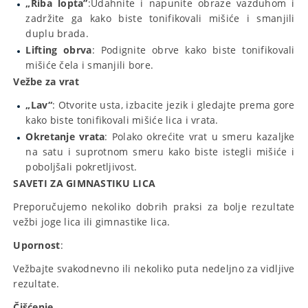
„Riba lopta”
:Udahnite i napunite obraze vazduhom i
zadržite ga kako biste tonifikovali mišiće i smanjili
duplu brada.
Lifting obrva
: Podignite obrve kako biste tonifikovali
mišiće čela i smanjili bore.
Vežbe za vrat
„Lav“
: Otvorite usta, izbacite jezik i gledajte prema gore
kako biste tonifikovali mišiće lica i vrata.
Okretanje vrata
: Polako okrećite vrat u smeru kazaljke
na satu i suprotnom smeru kako biste istegli mišiće i
poboljšali pokretljivost.
SAVETI ZA GIMNASTIKU LICA
Preporučujemo nekoliko dobrih praksi za bolje rezultate
vežbi joge lica ili gimnastike lica.
Upornost
:
Vežbajte svakodnevno ili nekoliko puta nedeljno za vidljive
rezultate.
Čišćenje