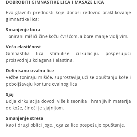
DOBROBITI GIMNASTIKE LICA I MASAŽE LICA
Evo glavnih prednosti koje donosi redovno praktikovanje
gimnastike lica:
Smanjenje bora
Tonirani mišići čine kožu čvršćom, a bore manje vidljivim.
Veća elastičnost
Gimnastika lica stimuliše cirkulaciju, pospešujući
proizvodnju kolagena i elastina.
Definisano ovalno lice
Vežbe toniraju mišiće, suprostavljajući se opuštanju kože i
poboljšavaju konture ovalnog lica.
Sjaj
Bolja cirkulacija dovodi više kiseonika i hranljivih materija
do kože, čineći je sjajnijom.
Smanjenje stresa
Kao i drugi oblici joge, joga za lice pospešuje opuštanje.