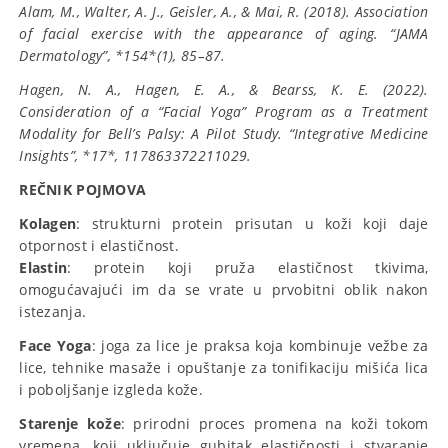
Alam, M., Walter, A. J., Geisler, A., & Mai, R. (2018).
Association
of facial exercise with the appearance of aging. “JAMA
Dermatology”, *154*(1), 85–87.
Hagen, N. A., Hagen, E. A., & Bearss, K. E. (2022).
Consideration of a “Facial Yoga” Program as a Treatment
Modality for Bell’s Palsy: A Pilot Study. “Integrative Medicine
Insights”, *17*, 117863372211029.
REČNIK POJMOVA
Kolagen
: strukturni protein prisutan u koži koji daje
otpornost i elastičnost.
Elastin
: protein koji pruža elastičnost tkivima,
omogućavajući im da se vrate u prvobitni oblik nakon
istezanja.
Face Yoga
: joga za lice je praksa koja kombinuje vežbe za
lice, tehnike masaže i opuštanje za tonifikaciju mišića lica
i poboljšanje izgleda kože.
Starenje kože
: prirodni proces promena na koži tokom
vremena, koji uključuje gubitak elastičnosti i stvaranje