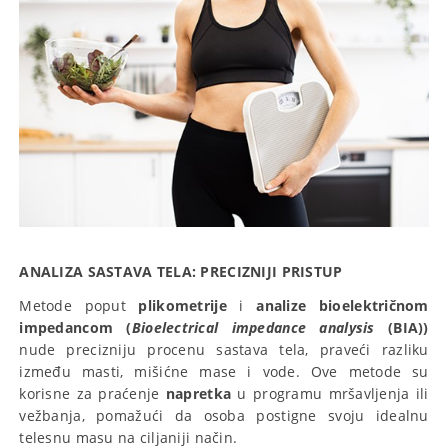
ANALIZA SASTAVA TELA: PRECIZNIJI PRISTUP
Metode poput
plikometrije
i
analize
bioelektričnom
impedancom (
Bioelectrical impedance analysis
(BIA))
nude precizniju procenu sastava tela, praveći razliku
između masti, mišićne mase i vode. Ove metode su
korisne za praćenje
napretka
u programu mršavljenja ili
vežbanja, pomažući da osoba postigne svoju idealnu
telesnu masu na ciljaniji način.