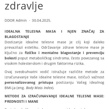
zdravlje
DDOR Admin
·
30.04.2025.
IDEALNA TELESNA MASA I NJEN ZNAČAJ ZA
BLAGOSTANJE
Dostizanje idealne telesne mase je cilj koji daleko
prevazilazi estetiku. Održavanje zdrave telesne mase je
ključno za
fizičko i mentalno blagostanje i prevenciju
bolesti
poput metaboličkog sindroma, često povezanog sa
visokim holesterolom i drugim faktorima rizika.
Ovaj sveobuhvatni vodič istražuje različite metode za
izračunavanje Vaše idealne telesne mase, ističući važnost
personalizovanog pristupa
postizanju Vašeg idealnog
BMI-ja (eng.
Body Mass Index
).
METODE ZA IZRAČUNAVANJE IDEALNE TELESNE MASE:
PREDNOSTI I MANE