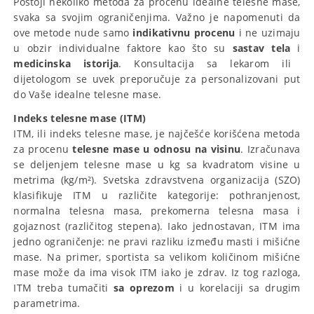
Postoji nekoliko metoda za procenu idealne telesne mase,
svaka sa svojim ograničenjima. Važno je napomenuti da
ove metode nude samo
indikativnu procenu
i ne uzimaju
u obzir individualne faktore kao što su
sastav tela
i
medicinska istorija
. Konsultacija sa lekarom ili
dijetologom se uvek preporučuje za personalizovani put
do Vaše idealne telesne mase.
Indeks telesne mase (ITM)
ITM, ili indeks telesne mase, je najčešće korišćena metoda
za procenu
telesne mase u odnosu na visinu
. Izračunava
se deljenjem telesne mase u kg sa kvadratom visine u
metrima (kg/m²). Svetska zdravstvena organizacija (SZO)
klasifikuje ITM u različite kategorije: pothranjenost,
normalna telesna masa, prekomerna telesna masa i
gojaznost (različitog stepena). Iako jednostavan, ITM ima
jedno ograničenje: ne pravi razliku između masti i mišićne
mase. Na primer, sportista sa velikom količinom mišićne
mase može da ima visok ITM iako je zdrav. Iz tog razloga,
ITM treba tumačiti
sa oprezom
i u korelaciji sa drugim
parametrima.