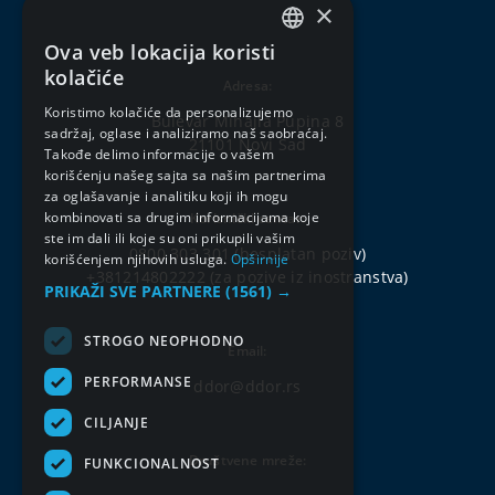
×
Ova veb lokacija koristi
SERBIAN
kolačiće
Adresa:
ENGLISH
Koristimo kolačiće da personalizujemo
Bulevar Mihajla Pupina 8
sadržaj, oglase i analiziramo naš saobraćaj.
21101 Novi Sad
Takođe delimo informacije o vašem
korišćenju našeg sajta sa našim partnerima
za oglašavanje i analitiku koji ih mogu
kombinovati sa drugim informacijama koje
Korisnički centar:
ste im dali ili koje su oni prikupili vašim
0800 303 301
(besplatan poziv)
korišćenjem njihovih usluga.
Opširnije
+381214802222
(za pozive iz inostranstva)
PRIKAŽI SVE PARTNERE
(1561) →
STROGO NEOPHODNO
Email:
PERFORMANSE
ddor@ddor.rs
CILJANJE
Društvene mreže:
FUNKCIONALNOST