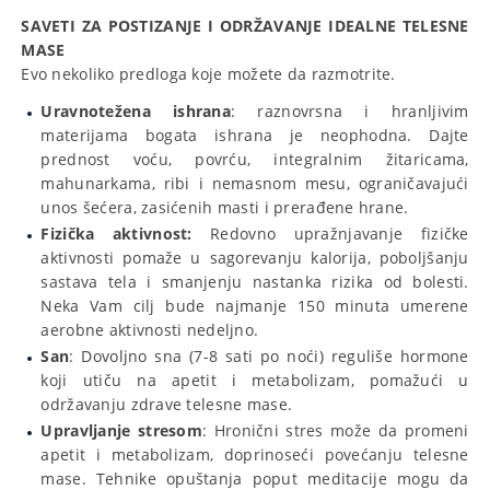
SAVETI ZA POSTIZANJE I ODRŽAVANJE IDEALNE TELESNE
MASE
Evo nekoliko predloga koje možete da razmotrite.
Uravnotežena ishrana
: raznovrsna i hranljivim
materijama bogata ishrana je neophodna. Dajte
prednost voću, povrću, integralnim žitaricama,
mahunarkama, ribi i nemasnom mesu, ograničavajući
unos šećera, zasićenih masti i prerađene hrane.
Fizička aktivnost:
Redovno upražnjavanje fizičke
aktivnosti pomaže u sagorevanju kalorija, poboljšanju
sastava tela i smanjenju nastanka rizika od bolesti.
Neka Vam cilj bude najmanje 150 minuta umerene
aerobne aktivnosti nedeljno.
San
: Dovoljno sna (7-8 sati po noći) reguliše hormone
koji utiču na apetit i metabolizam, pomažući u
održavanju zdrave telesne mase.
Upravljanje stresom
: Hronični stres može da promeni
apetit i metabolizam, doprinoseći povećanju telesne
mase. Tehnike opuštanja poput meditacije mogu da