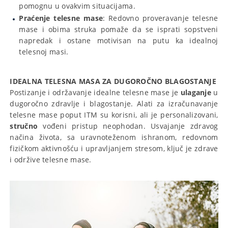
pomognu u ovakvim situacijama.
Praćenje telesne mase
: Redovno proveravanje telesne
mase i obima struka pomaže da se isprati sopstveni
napredak i ostane motivisan na putu ka idealnoj
telesnoj masi.
IDEALNA TELESNA MASA ZA DUGOROČNO BLAGOSTANJE
Postizanje i održavanje idealne telesne mase je
ulaganje
u
dugoročno zdravlje i blagostanje. Alati za izračunavanje
telesne mase poput ITM su korisni, ali je personalizovani,
stručno
vođeni pristup neophodan. Usvajanje zdravog
načina života, sa uravnoteženom ishranom, redovnom
fizičkom aktivnošću i upravljanjem stresom, ključ je zdrave
i održive telesne mase.