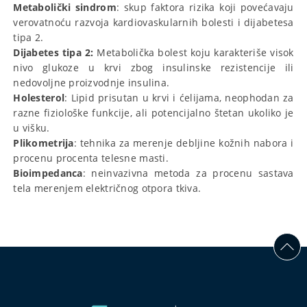
Metabolički sindrom
: skup faktora rizika koji povećavaju
verovatnoću razvoja kardiovaskularnih bolesti i dijabetesa
tipa 2.
Dijabetes tipa 2:
Metabolička bolest koju karakteriše visok
nivo glukoze u krvi zbog insulinske rezistencije ili
nedovoljne proizvodnje insulina.
Holesterol
: Lipid prisutan u krvi i ćelijama, neophodan za
razne fiziološke funkcije, ali potencijalno štetan ukoliko je
u višku.
Plikometrija
: tehnika za merenje debljine kožnih nabora i
procenu procenta telesne masti.
Bioimpedanca
: neinvazivna metoda za procenu sastava
tela merenjem električnog otpora tkiva.