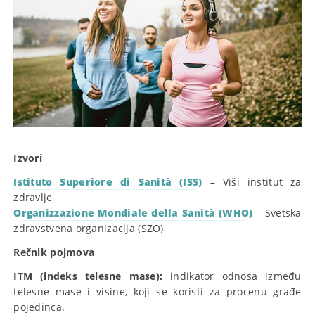
Izvori
Istituto Superiore di Sanità (ISS)
– Viši institut za
zdravlje
Organizzazione Mondiale della Sanità (WHO)
– Svetska
zdravstvena organizacija (SZO)
Rečnik pojmova
ITM (indeks telesne mase):
indikator odnosa između
telesne mase i visine, koji se koristi za procenu građe
pojedinca.