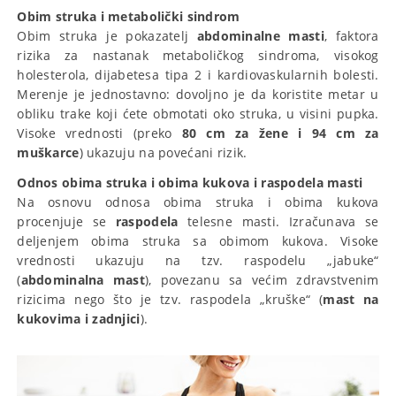
Obim struka i metabolički sindrom
Obim struka je pokazatelj
abdominalne masti
, faktora
rizika za nastanak metaboličkog sindroma, visokog
holesterola, dijabetesa tipa 2 i kardiovaskularnih bolesti.
Merenje je jednostavno: dovoljno je da koristite metar u
obliku trake koji ćete obmotati oko struka, u visini pupka.
Visoke vrednosti (preko
80 cm za žene i 94 cm za
muškarce
) ukazuju na povećani rizik.
Odnos obima struka i obima kukova i raspodela masti
Na osnovu odnosa obima struka i obima kukova
procenjuje se
raspodela
telesne masti. Izračunava se
deljenjem obima struka sa obimom kukova. Visoke
vrednosti ukazuju na tzv. raspodelu „jabuke“
(
abdominalna mast
), povezanu sa većim zdravstvenim
rizicima nego što je tzv. raspodela „kruške“ (
mast na
kukovima i zadnjici
).