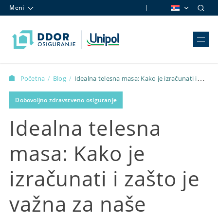
Meni
Skip to content
Početna
Blog
Idealna telesna masa: Kako je izračunati i
/
/
zašto je važna za naše zdravlje
Dobovoljno zdravstveno osiguranje
Idealna telesna
masa: Kako je
izračunati i zašto je
važna za naše