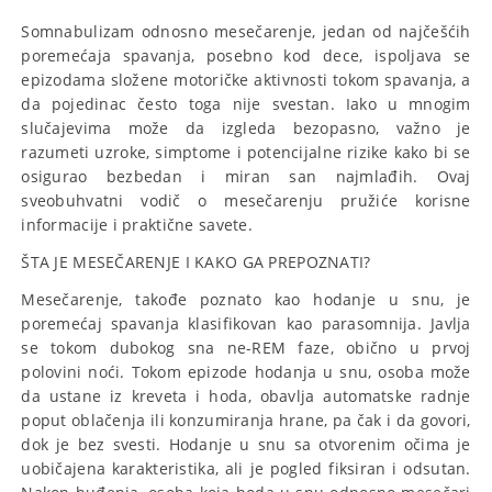
Somnabulizam odnosno mesečarenje, jedan od najčešćih
poremećaja spavanja, posebno kod dece, ispoljava se
epizodama složene motoričke aktivnosti tokom spavanja, a
da pojedinac često toga nije svestan. Iako u mnogim
slučajevima može da izgleda bezopasno, važno je
razumeti uzroke, simptome i potencijalne rizike kako bi se
osigurao bezbedan i miran san najmlađih. Ovaj
sveobuhvatni vodič o mesečarenju pružiće korisne
informacije i praktične savete.
ŠTA JE MESEČARENJE I KAKO GA PREPOZNATI?
Mesečarenje, takođe poznato kao hodanje u snu, je
poremećaj spavanja klasifikovan kao parasomnija. Javlja
se tokom dubokog sna ne-REM faze, obično u prvoj
polovini noći. Tokom epizode hodanja u snu, osoba može
da ustane iz kreveta i hoda, obavlja automatske radnje
poput oblačenja ili konzumiranja hrane, pa čak i da govori,
dok je bez svesti. Hodanje u snu sa otvorenim očima je
uobičajena karakteristika, ali je pogled fiksiran i odsutan.