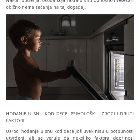
Nakon buđenja, osoba koja hoda u snu odnosno mesečari
obično nema sećanja na taj događaj.
HODANJE U SNU KOD DECE: PSIHOLOŠKI UZROCI I DRUGI
FAKTORI
Uzroci hodanja u snu kod dece još uvek nisu u potpunosti
utvrđeni, ali se veruje da nekoliko faktora doprinosi