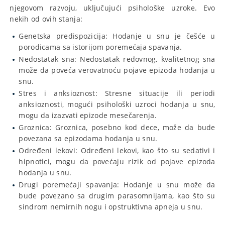
njegovom razvoju, uključujući psihološke uzroke. Evo
nekih od ovih stanja:
Genetska predispozicija: Hodanje u snu je češće u
porodicama sa istorijom poremećaja spavanja.
Nedostatak sna: Nedostatak redovnog, kvalitetnog sna
može da poveća verovatnoću pojave epizoda hodanja u
snu.
Stres i anksioznost: Stresne situacije ili periodi
anksioznosti, mogući psihološki uzroci hodanja u snu,
mogu da izazvati epizode mesečarenja.
Groznica: Groznica, posebno kod dece, može da bude
povezana sa epizodama hodanja u snu.
Određeni lekovi: Određeni lekovi, kao što su sedativi i
hipnotici, mogu da povećaju rizik od pojave epizoda
hodanja u snu.
Drugi poremećaji spavanja: Hodanje u snu može da
bude povezano sa drugim parasomnijama, kao što su
sindrom nemirnih nogu i opstruktivna apneja u snu.