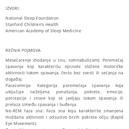
IZVORI:
National Sleep Foundation
Stanford Children’s Health
American Academy of Sleep Medicine
REČNIK POJMOVA
Mesečarenje (hodanje u snu, somnabulizam): Poremećaj
spavanja koji karakterišu epizode složene motoričke
aktivnosti tokom spavanja, često bez svesti ili sećanja na
događaj.
Parasomnija: Kategorija poremećaja spavanja koja
uključuje neželjena ponašanja, pokrete, emocije,
percepcije i snove koji se javljaju tokom spavanja ili
prelaza između spavanja i buđenja.
Ne-REM faza sna: Faza sna koju karakteriše smanjena
moždana aktivnost i odsustvo brzih pokreta očiju (Rapid
Eye Movement).