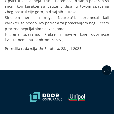
Opstruktivna apneja u snu: Poremećaj disanja povezan sa
snom koji karakterišu pauze u disanju tokom spavanja
zbog opstrukcije gornjih disajnih puteva.
Sindrom nemirnih nogu: Neurološki poremećaj koji
karakteriše neodoljiva potreba za pomeranjem nogu, često
praćena neprijatnim senzacijama.
Higijena spavanja: Prakse i navike koje doprinose
kvalitetnom snu i dobrom zdravlju.
Priredila redakcija UniSalute-a, 28. jul 2025.