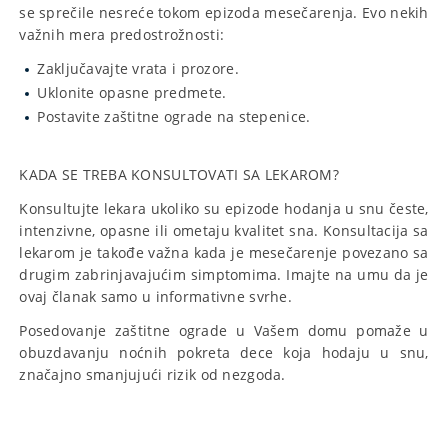
se sprečile nesreće tokom epizoda mesečarenja. Evo nekih
važnih mera predostrožnosti:
Zaključavajte vrata i prozore.
Uklonite opasne predmete.
Postavite zaštitne ograde na stepenice.
KADA SE TREBA KONSULTOVATI SA LEKAROM?
Konsultujte lekara ukoliko su epizode hodanja u snu česte,
intenzivne, opasne ili ometaju kvalitet sna. Konsultacija sa
lekarom je takođe važna kada je mesečarenje povezano sa
drugim zabrinjavajućim simptomima. Imajte na umu da je
ovaj članak samo u informativne svrhe.
Posedovanje zaštitne ograde u Vašem domu pomaže u
obuzdavanju noćnih pokreta dece koja hodaju u snu,
značajno smanjujući rizik od nezgoda.