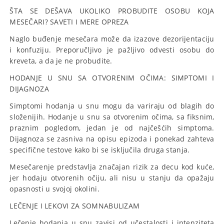
ŠTA SE DEŠAVA UKOLIKO PROBUDITE OSOBU KOJA
MESEČARI? SAVETI I MERE OPREZA
Naglo buđenje mesečara može da izazove dezorijentaciju
i konfuziju. Preporučljivo je pažljivo odvesti osobu do
kreveta, a da je ne probudite.
HODANJE U SNU SA OTVORENIM OČIMA: SIMPTOMI I
DIJAGNOZA
Simptomi hodanja u snu mogu da variraju od blagih do
složenijih. Hodanje u snu sa otvorenim očima, sa fiksnim,
praznim pogledom, jedan je od najčešćih simptoma.
Dijagnoza se zasniva na opisu epizoda i ponekad zahteva
specifične testove kako bi se isključila druga stanja.
Mesečarenje predstavlja značajan rizik za decu kod kuće,
jer hodaju otvorenih očiju, ali nisu u stanju da opažaju
opasnosti u svojoj okolini.
LEČENJE I LEKOVI ZA SOMNABULIZAM
Lečenje hodanja u snu zavisi od učestalosti i intenziteta