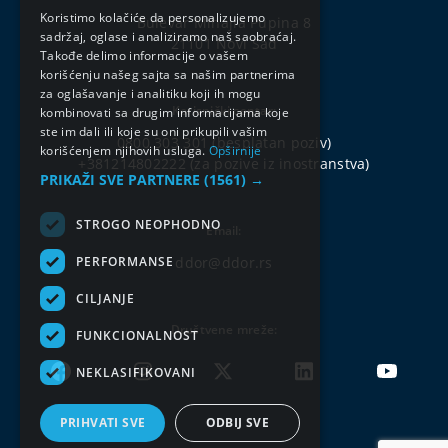
ENGLISH
Koristimo kolačiće da personalizujemo
Bulevar Mihajla Pupina 8
sadržaj, oglase i analiziramo naš saobraćaj.
21101 Novi Sad
Takođe delimo informacije o vašem
korišćenju našeg sajta sa našim partnerima
za oglašavanje i analitiku koji ih mogu
Korisnički centar:
kombinovati sa drugim informacijama koje
ste im dali ili koje su oni prikupili vašim
0800 303 301
(besplatan poziv)
korišćenjem njihovih usluga.
Opširnije
+381214802222
(za pozive iz inostranstva)
PRIKAŽI SVE PARTNERE
(1561) →
STROGO NEOPHODNO
Email:
PERFORMANSE
ddor@ddor.rs
CILJANJE
Društvene mreže:
FUNKCIONALNOST
NEKLASIFIKOVANI
PRIHVATI SVE
ODBIJ SVE