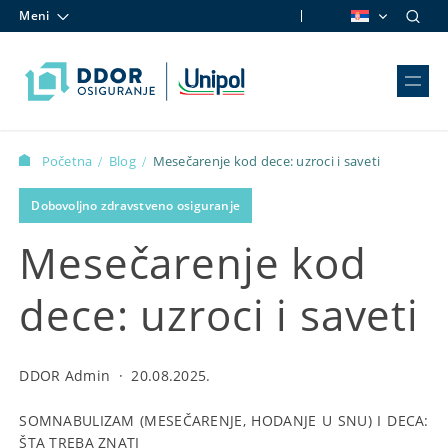
Meni
Skip to content
Početna
Blog
Mesečarenje kod dece: uzroci i saveti
/
/
Dobovoljno zdravstveno osiguranje
Mesečarenje kod
dece: uzroci i saveti
DDOR Admin
·
20.08.2025.
SOMNABULIZAM (MESEČARENJE, HODANJE U SNU) I DECA:
ŠTA TREBA ZNATI