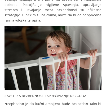
epizoda. Poboljšanje higijene spavanja, upravljanje
stresom i usvajanje mera bezbednosti su efikasne
strategije. U nekim slučajevima, može da bude neophodna
farmakološka terapija.
SAVETI ZA BEZBEDNOST I SPREČAVANJE NEZGODA
Neophodno je da kućni ambijent bude bezbedan kako bi