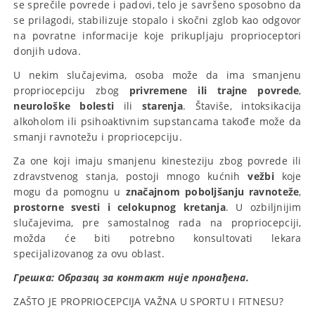
se sprečile povrede i padovi, telo je savršeno sposobno da
se prilagodi, stabilizuje stopalo i skočni zglob kao odgovor
na povratne informacije koje prikupljaju proprioceptori
donjih udova.
U nekim slučajevima, osoba može da ima smanjenu
propriocepciju zbog
privremene ili trajne povrede
,
neurološke bolesti
ili
starenja
. Štaviše, intoksikacija
alkoholom ili psihoaktivnim supstancama takođe može da
smanji ravnotežu i propriocepciju.
Za one koji imaju smanjenu kinesteziju zbog povrede ili
zdravstvenog stanja, postoji mnogo kućnih
vežbi
koje
mogu da pomognu u
značajnom poboljšanju ravnoteže
,
prostorne svesti i celokupnog kretanja
. U ozbiljnijim
slučajevima, pre samostalnog rada na propriocepciji,
možda će biti potrebno konsultovati lekara
specijalizovanog za ovu oblast.
Грешка:
Образац за контакт није пронађена.
ZAŠTO JE PROPRIOCEPCIJA VAŽNA U SPORTU I FITNESU?