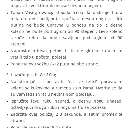
napravite veliki korak unazad desnom nogom.
Taban Vašeg desnog stopala treba da dodiruje tlo, a
peta da bude podignuta, spuštajte desnu nogu sve dok
butina ne bude upravna u odnosu na tlo, a desno
koleno ne bude pod uglom od 90 stepeni. Levo koleno
takođe treba da bude savijeno pod uglom od 90
stepeni.
Napravite pritisak petom i stisnite gluteuse da biste
vratili telo u početni položaj.
Ponovite ovu vežbu 8-12 puta na obe strane.
Lovački pas ili
Bird Dog
Na strunjači se postavite “na sve četiri”, poravnajte
kolena sa kukovima, a ramena sa rukama. Uverite se da
su vam leđa i vrat u neutralnom položaju.
Ispružite levu ruku napred, a desnu nogu unazad,
ostavljajući drugu ruku i nogu na tlu za podršku.
Zadržite ovaj položaj 2-3 sekunde, a zatim promenite
stranu.
Ponovite ovaj pokret 8-12 puta.