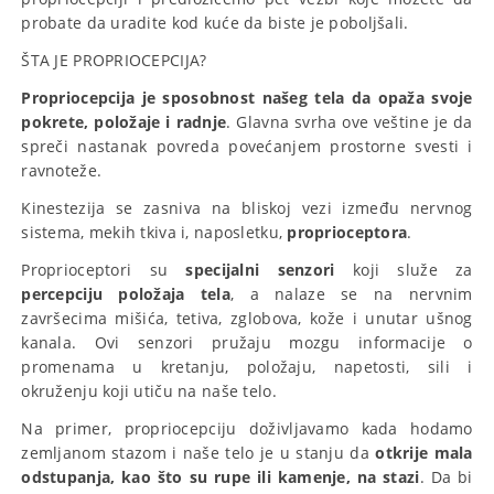
probate da uradite kod kuće da biste je poboljšali.
ŠTA JE PROPRIOCEPCIJA?
Propriocepcija je sposobnost našeg tela da opaža svoje
pokrete, položaje i radnje
. Glavna svrha ove veštine je da
spreči nastanak povreda povećanjem prostorne svesti i
ravnoteže.
Kinestezija se zasniva na bliskoj vezi između nervnog
sistema, mekih tkiva i, naposletku,
proprioceptora
.
Proprioceptori su
specijalni
senzori
koji služe za
percepciju položaja tela
, a nalaze se na nervnim
završecima mišića, tetiva, zglobova, kože i unutar ušnog
kanala. Ovi senzori pružaju mozgu informacije o
promenama u kretanju, položaju, napetosti, sili i
okruženju koji utiču na naše telo.
Na primer, propriocepciju doživljavamo kada hodamo
zemljanom stazom i naše telo je u stanju da
otkrije mala
odstupanja, kao što su rupe ili kamenje, na stazi
. Da bi