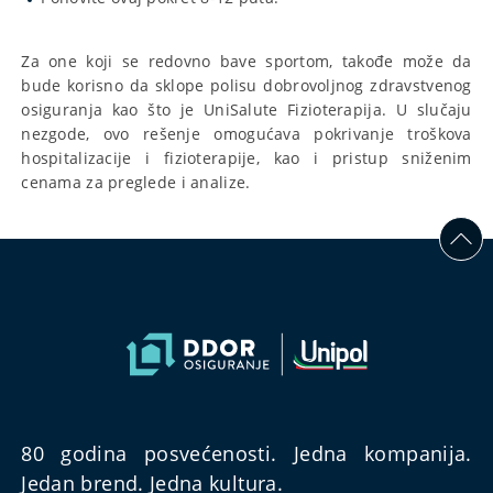
Za one koji se redovno bave sportom, takođe može da
bude korisno da sklope polisu dobrovoljnog zdravstvenog
osiguranja kao što je UniSalute Fizioterapija. U slučaju
nezgode, ovo rešenje omogućava pokrivanje troškova
hospitalizacije i fizioterapije, kao i pristup sniženim
cenama za preglede i analize.
80 godina posvećenosti. Jedna kompanija.
Jedan brend. Jedna kultura.