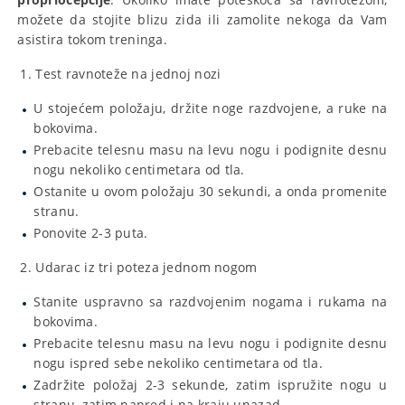
možete da stojite blizu zida ili zamolite nekoga da Vam
asistira tokom treninga.
Test ravnoteže na jednoj nozi
U stojećem položaju, držite noge razdvojene, a ruke na
bokovima.
Prebacite telesnu masu na levu nogu i podignite desnu
nogu nekoliko centimetara od tla.
Ostanite u ovom položaju 30 sekundi, a onda promenite
stranu.
Ponovite 2-3 puta.
Udarac iz tri poteza jednom nogom
Stanite uspravno sa razdvojenim nogama i rukama na
bokovima.
Prebacite telesnu masu na levu nogu i podignite desnu
nogu ispred sebe nekoliko centimetara od tla.
Zadržite položaj 2-3 sekunde, zatim ispružite nogu u
stranu, zatim napred i na kraju unazad.