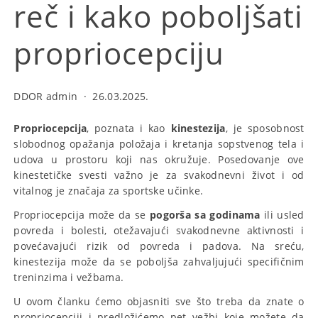
reč i kako poboljšati
propriocepciju
DDOR admin
·
26.03.2025.
Propriocepcija
, poznata i kao
kinestezija
, je sposobnost
slobodnog opažanja položaja i kretanja sopstvenog tela i
udova u prostoru koji nas okružuje. Posedovanje ove
kinestetičke svesti važno je za svakodnevni život i od
vitalnog je značaja za sportske učinke.
Propriocepcija može da se
pogorša sa godinama
ili usled
povreda i bolesti, otežavajući svakodnevne aktivnosti i
povećavajući rizik od povreda i padova. Na sreću,
kinestezija može da se poboljša zahvaljujući specifičnim
treninzima i vežbama.
U ovom članku ćemo objasniti sve što treba da znate o
propriocepciji i predložićemo pet vežbi koje možete da