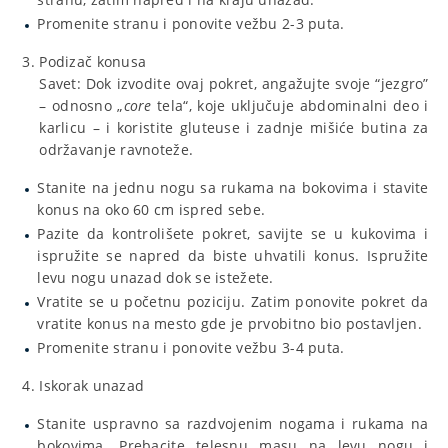
Promenite stranu i ponovite vežbu 2-3 puta.
Podizač konusa
Savet: Dok izvodite ovaj pokret, angažujte svoje “jezgro”
– odnosno „
core
tela“, koje uključuje abdominalni deo i
karlicu – i koristite gluteuse i zadnje mišiće butina za
održavanje ravnoteže.
Stanite na jednu nogu sa rukama na bokovima i stavite
konus na oko 60 cm ispred sebe.
Pazite da kontrolišete pokret, savijte se u kukovima i
ispružite se napred da biste uhvatili konus. Ispružite
levu nogu unazad dok se istežete.
Vratite se u početnu poziciju. Zatim ponovite pokret da
vratite konus na mesto gde je prvobitno bio postavljen.
Promenite stranu i ponovite vežbu 3-4 puta.
Iskorak unazad
Stanite uspravno sa razdvojenim nogama i rukama na
bokovima. Prebacite telesnu masu na levu nogu i