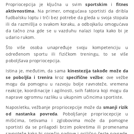
Propriocepcija je ključna u svim
sportskim
i
fitnes
aktivnostima
. Na primer, omogućava sportisti da dribla
fudbalsku loptu i trči bez potrebe da gleda u svoja stopala
ili da razmišlja o svakom koraku, a odbojkašu omogućava
da tačno zna gde se u vazduhu nalazi lopta kako bi je
udario rukom.
Što više osoba unapređuje svoju kompetenciju u
određenom sportu ili fizičkom treningu, to se više
poboljšava propriocepcija.
Istina je, međutim, da sama
kinestezija takođe može da
se poboljša i trenira
kroz
specifične
vežbe
: ove vežbe
mogu da pomognu u razvoju bolje ravnoteže, vremena
reakcije, koordinacije i agilnosti, svih faktora koji mogu da
naprave ogromnu razliku u ukupnim učincima sportiste.
Naposletku, vežbanje propriocepcije može da
smanji rizik
od nastanka povreda
. Poboljšanje propriocepcije u
mišićima, tetivama i zglobovima može da pomogne
sportisti da se prilagodi brzim pokretima ili promenama
ravnoteže kako bi sprečio padove i prilično česte povrede,