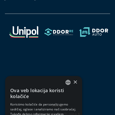
×
Ova veb lokacija koristi
SERBIAN
kolačiće
ENGLISH
Koristimo kolačiće da personalizujemo
Adresa:
sadržaj, oglase i analiziramo naš saobraćaj.
Bulevar Mihajla Pupina 8
Takođe delimo informacije o vašem