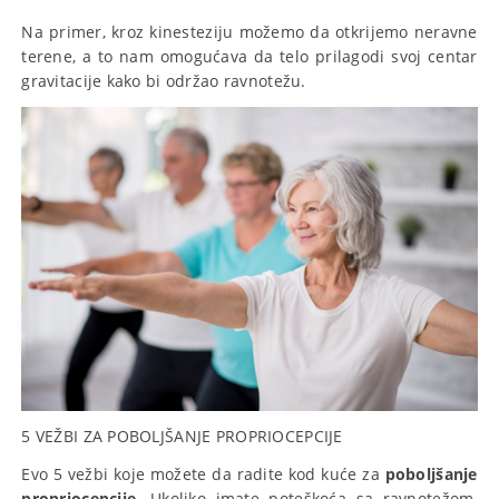
Na primer, kroz kinesteziju možemo da otkrijemo neravne
terene, a to nam omogućava da telo prilagodi svoj centar
gravitacije kako bi održao ravnotežu.
5 VEŽBI ZA POBOLJŠANJE PROPRIOCEPCIJE
Evo 5 vežbi koje možete da radite kod kuće za
poboljšanje
propriocepcije
. Ukoliko imate poteškoća sa ravnotežom,