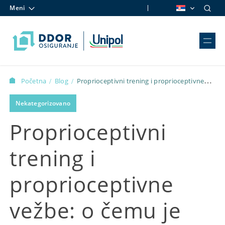
Meni
Skip to content
Početna
Blog
Proprioceptivni trening i proprioceptivne
/
/
vežbe: o čemu je reč i kako poboljšati propriocepciju
Nekategorizovano
Proprioceptivni
trening i
proprioceptivne
vežbe: o čemu je