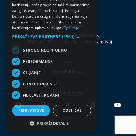
korišćenju našeg sajta sa našim partnerima
21101 Novi Sad
za oglašavanje i analitiku koji ih mogu
kombinovati sa drugim informacijama koje
ste im dali ili koje su oni prikupili vašim
Korisnički centar:
korišćenjem njihovih usluga.
Opširnije
0800 303 301
(besplatan poziv)
PRIKAŽI SVE PARTNERE
(1561) →
+381214802222
(za pozive iz inostranstva)
STROGO NEOPHODNO
PERFORMANSE
Email:
ddor@ddor.rs
CILJANJE
FUNKCIONALNOST
Društvene mreže:
NEKLASIFIKOVANI
PRIHVATI SVE
ODBIJ SVE
PRIKAŽI DETALJE