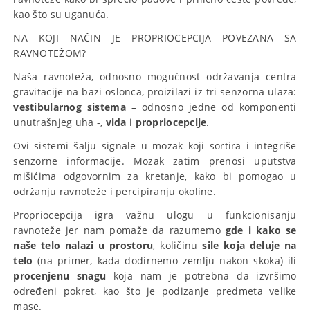
kao što su uganuća.
NA KOJI NAČIN JE PROPRIOCEPCIJA POVEZANA SA
RAVNOTEŽOM?
Naša ravnoteža, odnosno mogućnost održavanja centra
gravitacije na bazi oslonca, proizilazi iz tri senzorna ulaza:
vestibularnog sistema
– odnosno jedne od komponenti
unutrašnjeg uha -,
vida
i
propriocepcije
.
Ovi sistemi šalju signale u mozak koji sortira i integriše
senzorne informacije. Mozak zatim prenosi uputstva
mišićima odgovornim za kretanje, kako bi pomogao u
održanju ravnoteže i percipiranju okoline.
Propriocepcija igra važnu ulogu u funkcionisanju
ravnoteže jer nam pomaže da razumemo
gde i kako se
naše telo nalazi u prostoru
, količinu
sile
koja deluje na
telo
(na primer, kada dodirnemo zemlju nakon skoka) ili
procenjenu snagu
koja nam je potrebna da izvršimo
određeni pokret, kao što je podizanje predmeta velike
mase.