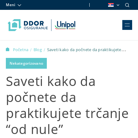
Meni
Skip to content
Početna
Blog
Saveti kako da počnete da praktikujete
/
/
trčanje “od nule”
Nekategorizovano
Saveti kako da
počnete da
praktikujete trčanje
“od nule”