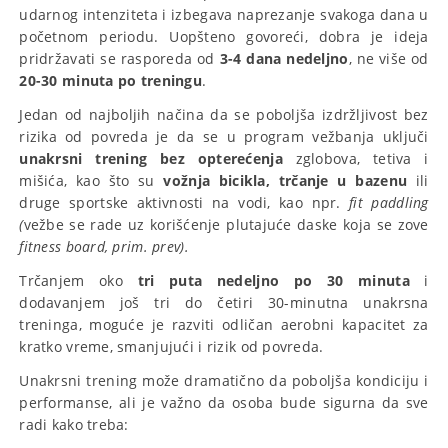
udarnog intenziteta i izbegava naprezanje svakoga dana u
početnom periodu. Uopšteno govoreći, dobra je ideja
pridržavati se rasporeda od
3-4 dana nedeljno
, ne više od
20-30 minuta po treningu
.
Jedan od najboljih načina da se poboljša izdržljivost bez
rizika od povreda je da se u program vežbanja uključi
unakrsni trening
bez opterećenja
zglobova, tetiva i
mišića, kao što su
vožnja bicikla, trčanje u bazenu
ili
druge sportske aktivnosti na vodi, kao npr.
fit paddling
(
vežbe se rade uz korišćenje plutajuće daske koja se zove
fitness board, prim. prev).
Trčanjem oko
tri puta nedeljno po 30 minuta
i
dodavanjem još tri do četiri 30-minutna unakrsna
treninga, moguće je razviti odličan aerobni kapacitet za
kratko vreme, smanjujući i rizik od povreda.
Unakrsni trening može dramatično da poboljša kondiciju i
performanse, ali je važno da osoba bude sigurna da sve
radi kako treba: