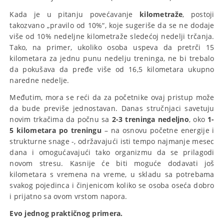
Kada je u pitanju povećavanje
kilometraže
, postoji
takozvano „pravilo od 10%“, koje sugeriše da se ne dodaje
više od 10% nedeljne kilometraže sledećoj nedelji trčanja.
Tako, na primer, ukoliko osoba uspeva da pretrči 15
kilometara za jednu punu nedelju treninga, ne bi trebalo
da pokušava da pređe više od 16,5 kilometara ukupno
naredne nedelje.
Međutim, mora se reći da za početnike ovaj pristup može
da bude previše jednostavan. Danas stručnjaci savetuju
novim trkačima da počnu sa
2-3 treninga nedeljno
, oko
1-
5 kilometara po treningu
– na osnovu početne energije i
strukturne snage -, održavajući isti tempo najmanje mesec
dana i omogućavajući tako organizmu da se prilagodi
novom stresu. Kasnije će biti moguće dodavati još
kilometara s vremena na vreme, u skladu sa potrebama
svakog pojedinca i činjenicom koliko se osoba oseća dobro
i prijatno sa ovom vrstom napora.
Evo jednog praktičnog primera.