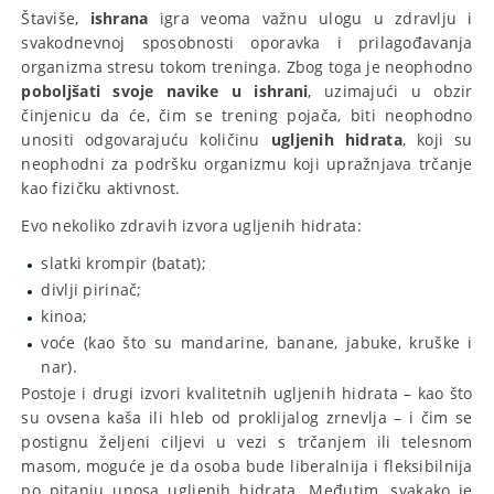
Štaviše,
ishrana
igra veoma važnu ulogu u zdravlju i
svakodnevnoj sposobnosti oporavka i prilagođavanja
organizma stresu tokom treninga. Zbog toga je neophodno
poboljšati svoje navike u ishrani
, uzimajući u obzir
činjenicu da će, čim se trening pojača, biti neophodno
unositi odgovarajuću količinu
ugljenih hidrata
, koji su
neophodni za podršku organizmu koji upražnjava trčanje
kao fizičku aktivnost.
Evo nekoliko zdravih izvora ugljenih hidrata:
slatki krompir (batat);
divlji pirinač;
kinoa;
voće (kao što su mandarine, banane, jabuke, kruške i
nar).
Postoje i drugi izvori kvalitetnih ugljenih hidrata – kao što
su ovsena kaša ili hleb od proklijalog zrnevlja – i čim se
postignu željeni ciljevi u vezi s trčanjem ili telesnom
masom, moguće je da osoba bude liberalnija i fleksibilnija
po pitanju unosa ugljenih hidrata. Međutim, svakako je