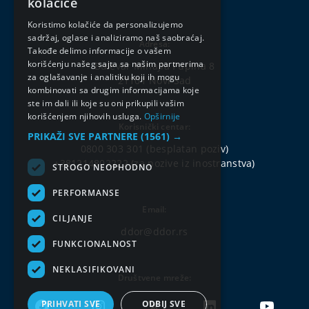
kolačiće
ENGLISH
Koristimo kolačiće da personalizujemo
sadržaj, oglase i analiziramo naš saobraćaj.
Adresa:
Takođe delimo informacije o vašem
korišćenju našeg sajta sa našim partnerima
Bulevar Mihajla Pupina 8
za oglašavanje i analitiku koji ih mogu
21101 Novi Sad
kombinovati sa drugim informacijama koje
ste im dali ili koje su oni prikupili vašim
korišćenjem njihovih usluga.
Opširnije
Korisnički centar:
PRIKAŽI SVE PARTNERE
(1561) →
0800 303 301
(besplatan poziv)
+381214802222
(za pozive iz inostranstva)
STROGO NEOPHODNO
PERFORMANSE
Email:
CILJANJE
ddor@ddor.rs
FUNKCIONALNOST
NEKLASIFIKOVANI
Društvene mreže:
PRIHVATI SVE
ODBIJ SVE