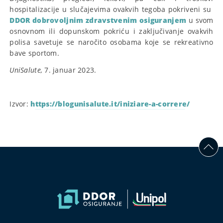
hospitalizacije u slučajevima ovakvih tegoba pokriveni su
DDOR dobrovoljnim zdravstvenim osiguranjem
u svom
osnovnom ili dopunskom pokriću i zaključivanje ovakvih
polisa savetuje se naročito osobama koje se rekreativno
bave sportom.
UniSalute
,
7. januar 2023.
Izvor:
https://blogunisalute.it/iniziare-a-correre/