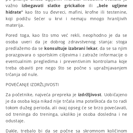
važno
izbegavati slatke grickalice
ili
„bele ugljene
hidrate“
kao što su đevreci, mafini, krofne ili testenine,
koji podižu šećer u krvi i nemaju mnogo hranljivih
materija.
Pored toga, kao što smo već rekli, neophodno je da se
osoba uveri da je dobrog zdravstvenog stanja: ​​stoga
predlažemo da se
konsultuje izabrani lekar
, da se sa njim
porazgovara o sportskim ciljevima i zatraže informacije o
eventualnim pregledima i preventivnim kontrolama koje
treba obaviti pre nego što se počne s upražnjavanjem
trčanja od nule.
POVEĆANJE IZDRŽLJIVOSTI
Za početnike, najveća prepreka je
izdržljivost
. Uobičajeno
je da osoba koja nikad nije trčala ima poteškoća da to radi
tokom dužeg perioda, ali ovaj opseg će se brzo povećavati,
od treninga do treninga, ukoliko je osoba dosledna i ne
odustaje.
Dakle, trebalo bi da se počne sa skromnom količinom