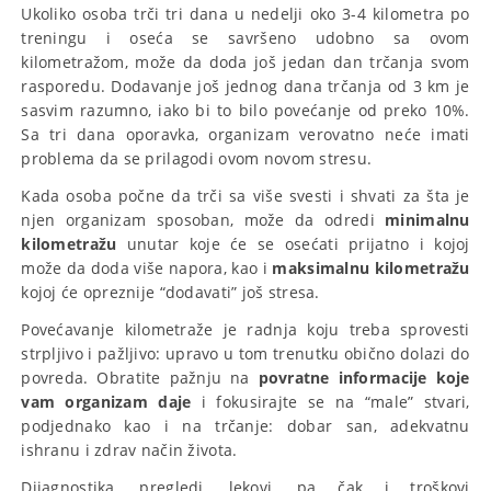
Ukoliko osoba trči tri dana u nedelji oko 3-4 kilometra po
treningu i oseća se savršeno udobno sa ovom
kilometražom, može da doda još jedan dan trčanja svom
rasporedu. Dodavanje još jednog dana trčanja od 3 km je
sasvim razumno, iako bi to bilo povećanje od preko 10%.
Sa tri dana oporavka, organizam verovatno neće imati
problema da se prilagodi ovom novom stresu.
Kada osoba počne da trči sa više svesti i shvati za šta je
njen organizam sposoban, može da odredi
minimalnu
kilometražu
unutar koje će se osećati prijatno i kojoj
može da doda više napora, kao i
maksimalnu kilometražu
kojoj će opreznije “dodavati” još stresa.
Povećavanje kilometraže je radnja koju treba sprovesti
strpljivo i pažljivo: upravo u tom trenutku obično dolazi do
povreda. Obratite pažnju na
povratne informacije koje
vam organizam daje
i fokusirajte se na “male” stvari,
podjednako kao i na trčanje: dobar san, adekvatnu
ishranu i zdrav način života.
Dijagnostika, pregledi, lekovi, pa čak i troškovi