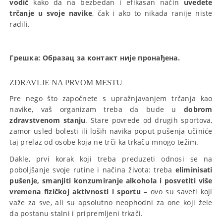
vodič
kako da na bezbedan i efikasan način
uvedete
trčanje u svoje navike
, čak i ako to nikada ranije niste
radili.
Грешка:
Образац за контакт није пронађена.
ZDRAVLJE NA PRVOM MESTU
Pre nego što započnete s upražnjavanjem trčanja kao
navike, vaš organizam treba da bude u
dobrom
zdravstvenom stanju
. Stare povrede od drugih sportova,
zamor usled bolesti ili loših navika poput pušenja učiniće
taj prelaz od osobe koja ne trči ka trkaču mnogo težim.
Dakle, prvi korak koji treba preduzeti odnosi se na
poboljšanje svoje rutine i načina života: treba
eliminisati
pušenje, smanjiti konzumiranje alkohola i posvetiti više
vremena fizičkoj aktivnosti i sportu
– ovo su saveti koji
važe za sve, ali su apsolutno neophodni za one koji žele
da postanu stalni i pripremljeni trkači.