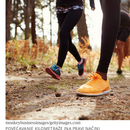
monkeybusinessimages/gettyimages.com
POVEĆAVANJE KILOMETRAŽE (NA PRAVI NAČIN)