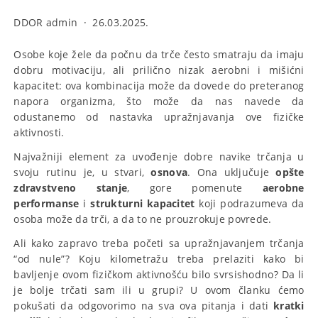
DDOR admin
·
26.03.2025.
Osobe koje žele da počnu da trče često smatraju da imaju
dobru motivaciju, ali prilično nizak aerobni i mišićni
kapacitet: ova kombinacija može da dovede do preteranog
napora organizma, što može da nas navede da
odustanemo od nastavka upražnjavanja ove fizičke
aktivnosti.
Najvažniji element za uvođenje dobre navike trčanja u
svoju rutinu je, u stvari,
osnova
. Ona uključuje
opšte
zdravstveno stanje
, gore pomenute
aerobne
performanse
i
strukturni kapacitet
koji podrazumeva da
osoba može da trči, a da to ne prouzrokuje povrede.
Ali kako zapravo treba početi sa upražnjavanjem trčanja
“od nule”? Koju kilometražu treba prelaziti kako bi
bavljenje ovom fizičkom aktivnošću bilo svrsishodno? Da li
je bolje trčati sam ili u grupi? U ovom članku ćemo
pokušati da odgovorimo na sva ova pitanja i dati
kratki