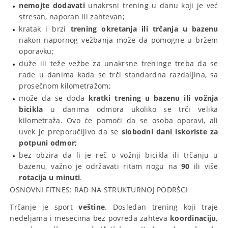
nemojte dodavati
unakrsni trening u danu koji je već
stresan, naporan ili zahtevan;
kratak i brzi
trening okretanja ili trčanja u bazenu
nakon napornog vežbanja može da pomogne u bržem
oporavku;
duže ili teže vežbe za unakrsne treninge treba da se
rade u danima kada se trči standardna razdaljina, sa
prosečnom kilometražom;
može da se doda
kratki trening u bazenu ili vožnja
bicikla
u danima odmora ukoliko se trči velika
kilometraža. Ovo će pomoći da se osoba oporavi, ali
uvek je preporučljivo da se
slobodni dani iskoriste za
potpuni odmor;
bez obzira da li je reč o vožnji bicikla ili trčanju u
bazenu, važno je održavati ritam nogu na
90
ili više
rotacija u minuti
.
OSNOVNI FITNES: RAD NA STRUKTURNOJ PODRŠCI
Trčanje je sport
veštine
. Dosledan trening koji traje
nedeljama i mesecima bez povreda zahteva
koordinaciju,