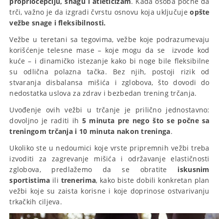
propriocepciju, snagu i atleticizam
. Kada osoba počne da
trči, važno je da izgradi čvrstu osnovu koja uključuje
opšte
vežbe snage i fleksibilnosti.
Vežbe u teretani sa tegovima, vežbe koje podrazumevaju
korišćenje telesne mase – koje mogu da se izvode kod
kuće – i dinamičko istezanje kako bi noge bile fleksibilne
su odlična polazna tačka. Bez njih, postoji rizik od
stvaranja disbalansa mišića i zglobova, što dovodi do
nedostatka uslova za zdrav i bezbedan trening trčanja.
Uvođenje ovih vežbi u trčanje je prilično jednostavno:
dovoljno je raditi ih
5 minuta pre nego što se počne sa
treningom trčanja i 10 minuta nakon treninga
.
Ukoliko ste u nedoumici koje vrste pripremnih vežbi treba
izvoditi za zagrevanje mišića i održavanje elastičnosti
zglobova, predlažemo da se obratite
iskusnim
sportistima
ili
trenerima
, kako biste dobili konkretan plan
vežbi koje su zaista korisne i koje doprinose ostvarivanju
trkačkih ciljeva.