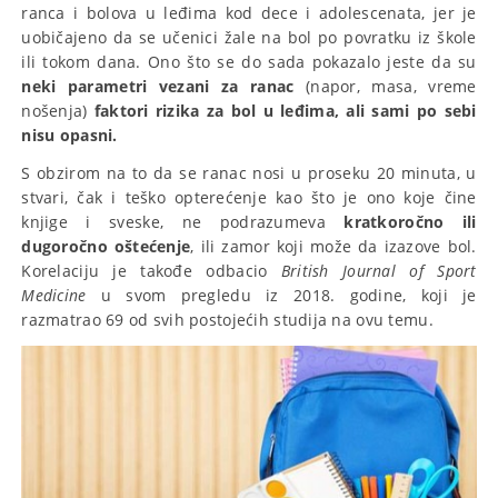
ranca i bolova u leđima kod dece i adolescenata, jer je
uobičajeno da se učenici žale na bol po povratku iz škole
ili tokom dana. Ono što se do sada pokazalo jeste da su
neki parametri vezani za ranac
(napor, masa, vreme
nošenja)
faktori rizika za bol u leđima, ali sami po sebi
nisu opasni.
S obzirom na to da se ranac nosi u proseku 20 minuta, u
stvari, čak i teško opterećenje kao što je ono koje čine
knjige i sveske, ne podrazumeva
kratkoročno ili
dugoročno oštećenje
, ili zamor koji može da izazove bol.
Korelaciju je takođe odbacio
British Journal of Sport
Medicine
u svom pregledu iz 2018. godine, koji je
razmatrao 69 od svih postojećih studija na ovu temu.