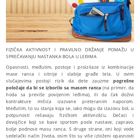
FIZIČKA AKTIVNOST I PRAVILNO DRŽANJE POMAŽU U
SPREČAVANJU NASTANKA BOLA U LEĐIMA
Opasnosti, međutim, postoje i proizilaze iz kombinacije
mase ranca i sitnije i slabije građe tela. U ovim
slučajevima postoji rizik da dete zauzme
pogrešne
položaje da bi se izborilo sa masom ranca
(na primer, da
hoda sa previše povijenim leđima), ili da čak doživi
kontrakture mišića izazvane preteranim naporom.
Međutim, to su stanja koja se, iako mogu da izazovu bol, u
potpunosti rešavaju fizičkom aktivnošću. Dečaci i
devojčice koji se bave sportom posle nastave, zapravo,
bolje podnose masu ranca. S druge strane, oni koji vode
sedelački način života, osim što su više izloženi opasnosti