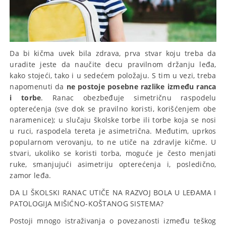
Da bi kičma uvek bila zdrava, prva stvar koju treba da
uradite jeste da naučite decu pravilnom držanju leđa,
kako stojeći, tako i u sedećem položaju. S tim u vezi, treba
napomenuti da
ne postoje posebne razlike između ranca
i torbe
. Ranac obezbeđuje simetričnu raspodelu
opterećenja (sve dok se pravilno koristi, korišćenjem obe
naramenice); u slučaju školske torbe ili torbe koja se nosi
u ruci, raspodela tereta je asimetrična. Međutim, uprkos
popularnom verovanju, to ne utiče na zdravlje kičme. U
stvari, ukoliko se koristi torba, moguće je često menjati
ruke, smanjujući asimetriju opterećenja i, posledično,
zamor leđa.
DA LI ŠKOLSKI RANAC UTIČE NA RAZVOJ BOLA U LEĐAMA I
PATOLOGIJA MIŠIĆNO-KOŠTANOG SISTEMA?
Postoji mnogo istraživanja o povezanosti između teškog