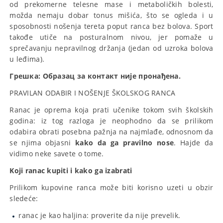
od prekomerne telesne mase i metaboličkih bolesti,
možda nemaju dobar tonus mišića, što se ogleda i u
sposobnosti nošenja tereta poput ranca bez bolova. Sport
takođe utiče na posturalnom nivou, jer pomaže u
sprečavanju nepravilnog držanja (jedan od uzroka bolova
u leđima).
Грешка:
Образац за контакт није пронађена.
PRAVILAN ODABIR I NOŠENJE ŠKOLSKOG RANCA
Ranac je oprema koja prati učenike tokom svih školskih
godina: iz tog razloga je neophodno da se prilikom
odabira obrati posebna pažnja na najmlađe, odnosnom da
se njima objasni
kako da ga pravilno nose
. Hajde da
vidimo neke savete o tome.
Koji ranac kupiti i kako ga izabrati
Prilikom kupovine ranca može biti korisno uzeti u obzir
sledeće:
ranac je kao haljina: proverite da nije prevelik.