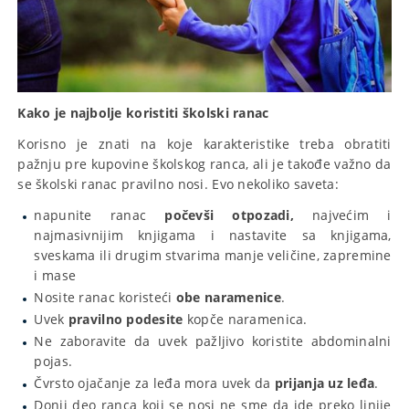
Kako je najbolje koristiti školski ranac
Korisno je znati na koje karakteristike treba obratiti
pažnju pre kupovine školskog ranca, ali je takođe važno da
se školski ranac pravilno nosi. Evo nekoliko saveta:
napunite ranac
počevši otpozadi,
najvećim i
najmasivnijim knjigama i nastavite sa knjigama,
sveskama ili drugim stvarima manje veličine, zapremine
i mase
Nosite ranac koristeći
obe naramenice
.
Uvek
pravilno podesite
kopče naramenica.
Ne zaboravite da uvek pažljivo koristite abdominalni
pojas.
Čvrsto ojačanje za leđa mora uvek da
prijanja uz leđa
.
Donji deo ranca koji se nosi ne sme da ide preko linije