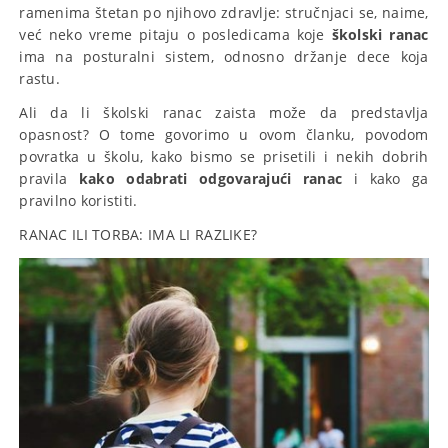
ramenima štetan po njihovo zdravlje: stručnjaci se, naime,
već neko vreme pitaju o posledicama koje
školski ranac
ima na posturalni sistem, odnosno držanje dece koja
rastu.
Ali da li školski ranac zaista može da predstavlja
opasnost? O tome govorimo u ovom članku, povodom
povratka u školu, kako bismo se prisetili i nekih dobrih
pravila
kako odabrati odgovarajući ranac
i kako ga
pravilno koristiti.
RANAC ILI TORBA: IMA LI RAZLIKE?