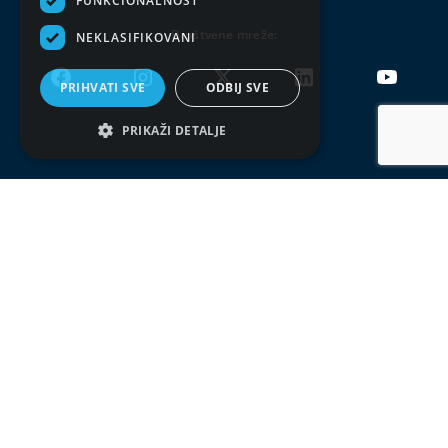
FUNKCIONALNOST
Društvene mreže:
NEKLASIFIKOVANI
PRIHVATI SVE
ODBIJ SVE
PRIKAŽI DETALJE
Uslovi korišćenja
Politika privatnosti
© DDOR 2026, Sva prava zadržana. Kopiranje celog sajta
ili delova nije dozvoljeno.