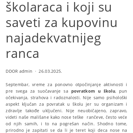
školaraca i koji su
saveti za kupovinu
najadekvatnijeg
ranca
DDOR admin
·
26.03.2025.
Septembar, vreme za ponovno otpočinjanje aktivnosti i
pre svega za suočavanje sa
povratkom u školu
, pun
očekivanja, strahova i radoznalosti. Nije samo psihološki
aspekt ključan za povratak u školu jer su organizam i
zdravlje takođe uključeni. Nije neuobičajeno, zapravo,
videti naše mališane kako nose teške rančeve, često veće
od njih samih, i to na pogrešan način. Shodno tome,
prirodno je zapitati se da li je teret koji deca nose na