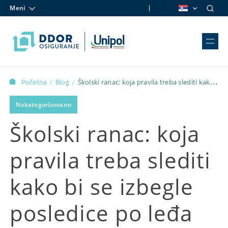
Meni
Skip to content
Početna
Blog
Školski ranac: koja pravila treba slediti kako
/
/
bi se izbegle posledice po leđa školaraca i koji su saveti za
Nekategorizovano
kupovinu najadekvatnijeg ranca
Školski ranac: koja
pravila treba slediti
kako bi se izbegle
posledice po leđa