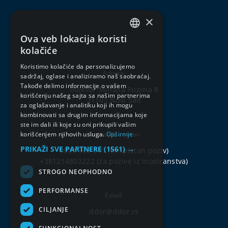
×
Ova veb lokacija koristi
SERBIAN
kolačiće
ENGLISH
Koristimo kolačiće da personalizujemo
Adresa:
sadržaj, oglase i analiziramo naš saobraćaj.
Takođe delimo informacije o vašem
Bulevar Mihajla Pupina 8
korišćenju našeg sajta sa našim partnerima
21101 Novi Sad
za oglašavanje i analitiku koji ih mogu
kombinovati sa drugim informacijama koje
ste im dali ili koje su oni prikupili vašim
korišćenjem njihovih usluga.
Opširnije
Korisnički centar:
PRIKAŽI SVE PARTNERE
(1561) →
0800 303 301
(besplatan poziv)
+381214802222
(za pozive iz inostranstva)
STROGO NEOPHODNO
PERFORMANSE
Email:
CILJANJE
ddor@ddor.rs