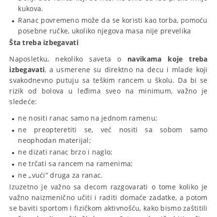
kukova.
Ranac povremeno može da se koristi kao torba, pomoću
posebne ručke, ukoliko njegova masa nije prevelika
Šta treba izbegavati
Naposletku, nekoliko saveta o
navikama koje treba
izbegavati
, a usmerene su direktno na decu i mlade koji
svakodnevno putuju sa teškim rancem u školu. Da bi se
rizik od bolova u leđima sveo na minimum, važno je
sledeće:
ne nositi ranac samo na jednom ramenu;
ne preopteretiti se, već nositi sa sobom samo
neophodan materijal;
ne dizati ranac brzo i naglo;
ne trčati sa rancem na ramenima;
ne „vući” druga za ranac.
Izuzetno je važno sa decom razgovarati o tome koliko je
važno naizmenično učiti i raditi domaće zadatke, a potom
se baviti sportom i fizičkom aktivnošću, kako bismo zaštitili