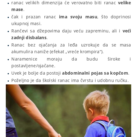
ranac velikih dimenzija će verovatno biti ranac
velike
mase
.
čak i prazan ranac
ima svoju masu
, što doprinosi
ukupnoj masi.
Rančevi sa džepovima daju veću zapreminu, ali i
veći
zadnji disbalans
.
Ranac bez ojačanja za leđa uzrokuje da se masa
akumulira naniže (efekat „vreće krompira“).
Naramenice moraju da budu široke i
postavljene/ojačane.
Uvek je bolje da postoji
abdominalni pojas sa kopčom
.
Poželjno je da školski ranac ima čvrstu i udobnu ručku.