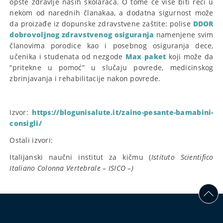
opšte zdravlje naših školaraca. O tome će više biti reči u
nekom od narednih članakaa, a dodatna sigurnost može
da proizađe iz dopunske zdravstvene zaštite: polise
DDOR
dobrovoljnog zdravstvenog osiguranja
namenjene svim
članovima porodice kao i posebnog osiguranja dece,
učenika i studenata od nezgode
Max paket
koji može da
“pritekne u pomoć” u slučaju povrede, medicinskog
zbrinjavanja i rehabilitacije nakon povrede.
Izvor:
https://blogunisalute.it/zaino-pesante-bamabini-
consigli/
Ostali izvori:
Italijanski naučni institut za kičmu (
Istituto Scientifico
Italiano Colonna Vertebrale – ISICO –)