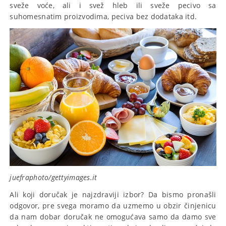
sveže voće, ali i svež hleb ili sveže pecivo sa
suhomesnatim proizvodima, peciva bez dodataka itd.
juefraphoto/gettyimages.it
Ali koji doručak je najzdraviji izbor? Da bismo pronašli
odgovor, pre svega moramo da uzmemo u obzir činjenicu
da nam dobar doručak ne omogućava samo da damo sve