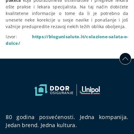
paketa
koja podrazumeva sistematske i preglede lekara
ošte prakse i lekara specijalista. Na taj način dobićete
kvalitetene informacije o tome da li je potrebno da
unesete neke korekcije u svoje navike i ponašanje i još
važnije predupredite rezavoj nekih težih oblika oboljenja.
Izvor:
https://blogunisalute.it/colazione-salata-o-
dolce/
80 godina posvećenosti. Jedna kompanija.
Jedan brend. Jedna kultura.