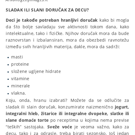
SLADAK ILI SLANI DORUČAK ZA DECU?
Deci je takođe potreban hranljivi doručak
kako bi mogla
da što bolje savladaju sve aktivnosti tokom dana, kako
intelektualne, tako i fizičke. Njihov doručak mora da bude
raznovrstan i izbalansiran, mora da obezbedi ravnotežu
između svih hranljivih materija, dakle, mora da sadrži:
masti
proteine
složene ugljene hidrate
vitamine
minerale
vlakna.
Koju, onda, hranu izabrati? Možete da se odlučite za
sladak ili slain doručak, konzumirate naizmenično
jogurt,
integralni hleb, žitarice ili integralne dvopeke, slatke ili
slane domaće torte
po receptima u kojima nema previse
“teških” sastojaka.
Sveže voće
je veoma važno, kako za
decu, tako i za odrasle, treba birati sezonsko. Još jedan