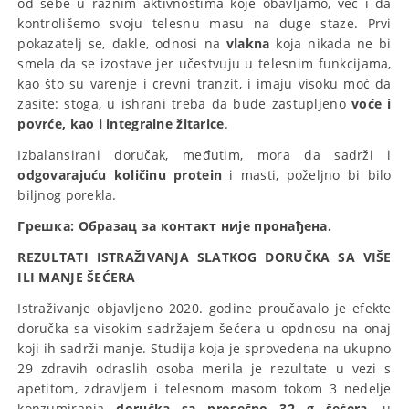
od sebe u raznim aktivnostima koje obavljamo, već i da
kontrolišemo svoju telesnu masu na duge staze. Prvi
pokazatelj se, dakle, odnosi na
vlakna
koja nikada ne bi
smela da se izostave jer učestvuju u telesnim funkcijama,
kao što su varenje i crevni tranzit, i imaju visoku moć da
zasite: stoga, u ishrani treba da bude zastupljeno
voće i
povrće, kao i integralne žitarice
.
Izbalansirani doručak, međutim, mora da sadrži i
odgovarajuću količinu protein
i masti, poželjno bi bilo
biljnog porekla.
Грешка:
Образац за контакт није пронађена.
REZULTATI ISTRAŽIVANJA SLATKOG DORUČKA SA VIŠE
ILI MANJE ŠEĆERA
Istraživanje objavljeno 2020. godine proučavalo je efekte
doručka sa visokim sadržajem šećera u opdnosu na onaj
koji ih sadrži manje. Studija koja je sprovedena na ukupno
29 zdravih odraslih osoba merila je rezultate u vezi s
apetitom, zdravljem i telesnom masom tokom 3 nedelje
konzumiranja
doručka sa prosečno 32 g šećera,
u