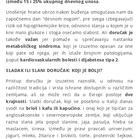
između 15 i 25% ukupnog dnevnog unosa
.
Unošenje hrane ubrzo nakon buđenja omogućava nam da
započnemo dan “desnom nogom”, pre svega izbegavajući
rizik od hipoglikemijske krize, odnosno stanja u kojem je u
krvi malo glukoze i stoga osećamo slabost. Ali
doručak je
takođe
važan
jer pomaže u sprečavanju nastanka
metaboličkog sindroma
, koji je izuzetno opasan za one
koji pate od njega, jer ih izlaže brojnim patologijama,
poput
kardiovaskularnih bolesti i dijabetesa tipa 2
.
SLADAK ILI SLANI DORUČAK: KOJI JE BOLJI?
Pristup doručku je izuzetno raznolik, u odnosu na
različitost tradicija i vrsta ishrane dostupnih u različitim
zemljama, ali se može reći da u Evropi postoje
dve
krajnosti
. Slatki doručak, koji se posebno u Italiji danas
svodi na
brioš i kafu ili kapućino
, i onaj koji je tipičan za
anglosaksonske i severnoevropske zemlje, koji uključuje
razna slana jela poput slanine, jaja, pasulja, hleba sa
maslacem, sireva. Između je pravi pravcati univerzum:
jogurt, mleko, žitarice i biskviti, torte, proteinski šejkovi,