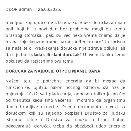
DDOR admin
·
26.03.2025.
Ima ljudi koji ujutro ne izlaze iz kuće bez doručka, a ima i
onih koji bi u novi dan bez problema mogli da krenu
praznog stomaka. Ipak, svi već neko vreme znamo da je
hrana koju konzumiramo nakon buđenja naročito korisna
za naše telo. Preskakanje doručka nije zdrava odluka, ali
da li je bolji
sladak ili slani doručak
? U ovom članku ćemo
pokušati da razjasnimo ovu temu.
DORUČAK ZA NAJBOLJE OTPOČINJANJE DANA
Našem telu je potrebna energija da bi mogao da
funkcioniše. Ujutru, nakon noćnog odmora, iza nas je
najmanje 10-12 sati gladovanja, odnosno toliko je prošlo
od trenutka kada smo večerali i moramo da organizmu
damo hranljive materije. Prema dokumentu u vezi sa
doručkom koji su zajedno potpisali Društvo za ljudsku
ishranu Italije i Društvo za nauku o hrani Italije,
odgovarajući doručak treba da obezbedi udeo energije