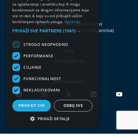
za oglašavanje i analitiku koji ih mogu
kombinovati sa drugim informacijama koje
Korisnički centar:
ste im dali ili koje su oni prikupili vašim
korišćenjem njihovih usluga.
Opširnije
0800 303 301
(besplatan poziv)
+381214802222
(za pozive iz inostranstva)
PRIKAŽI SVE PARTNERE
(1561) →
STROGO NEOPHODNO
Email:
PERFORMANSE
ddor@ddor.rs
CILJANJE
FUNKCIONALNOST
Društvene mreže:
NEKLASIFIKOVANI
PRIHVATI SVE
ODBIJ SVE
PRIKAŽI DETALJE