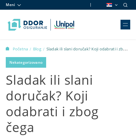
Meni
Skip to content
Početna
Blog
Sladak ili slani doručak? Koji odabrati i zbog
/
/
čega
Nekategorizovano
Sladak ili slani
doručak? Koji
odabrati i zbog
čega