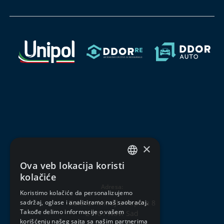
×
Ova veb lokacija koristi
SERBIAN
kolačiće
ENGLISH
Adresa:
Koristimo kolačiće da personalizujemo
Bulevar Mihajla Pupina 8
sadržaj, oglase i analiziramo naš saobraćaj.
Takođe delimo informacije o vašem
21101 Novi Sad
korišćenju našeg sajta sa našim partnerima