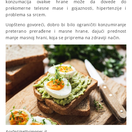
konzumacija ovakve hrane može da dovede do
prekomerne telesne mase i gojaznosti, hipertenzije i
problema sa srcem.
Uopšteno govoreći, dobro bi bilo ograničiti konzumiranje
preterano prerađene i masne hrane, dajući prednost
manje masnoj hrani, koja se priprema na zdraviji način.
Arx0nt/gettyimages.it