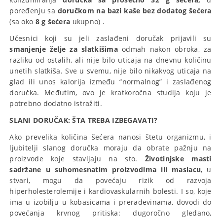
poređenju sa
doručkom na bazi kaše bez dodatog šećera
(sa oko
8 g šećera
ukupno) .
Učesnici koji su jeli zaslađeni doručak prijavili su
smanjenje želje za slatkišima
odmah nakon obroka, za
razliku od ostalih, ali nije bilo uticaja na dnevnu količinu
unetih slatkiša. Sve u svemu, nije bilo nikakvog uticaja na
glad ili unos kalorija između “normalnog” i zaslađenog
doručka. Međutim, ovo je kratkoročna studija koju je
potrebno dodatno istražiti.
SLANI DORUČAK: ŠTA TREBA IZBEGAVATI?
Ako prevelika količina šećera nanosi štetu organizmu, i
ljubitelji slanog doručka moraju da obrate pažnju na
proizvode koje stavljaju na sto.
Životinjske masti
sadržane u suhomesnatim proizvodima ili maslacu
, u
stvari, mogu da povećaju rizik od razvoja
hiperholesterolemije i kardiovaskularnih bolesti. I so, koje
ima u izobilju u kobasicama i prerađevinama, dovodi do
povećanja krvnog pritiska: dugoročno gledano,