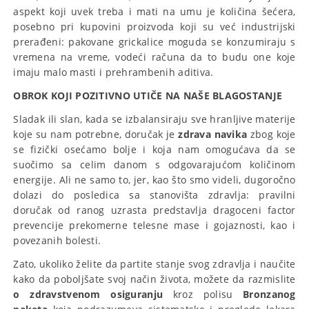
aspekt koji uvek treba i mati na umu je količina šećera,
posebno pri kupovini proizvoda koji su već industrijski
prerađeni: pakovane grickalice moguda se konzumiraju s
vremena na vreme, vodeći računa da to budu one koje
imaju malo masti i prehrambenih aditiva.
OBROK KOJI POZITIVNO UTIČE NA NAŠE BLAGOSTANJE
Sladak ili slan, kada se izbalansiraju sve hranljive materije
koje su nam potrebne, doručak je
zdrava navika
zbog koje
se fizički osećamo bolje i koja nam omogućava da se
suočimo sa celim danom s odgovarajućom količinom
energije. Ali ne samo to, jer, kao što smo videli, dugoročno
dolazi do posledica sa stanovišta zdravlja: pravilni
doručak od ranog uzrasta predstavlja dragoceni factor
prevencije prekomerne telesne mase i gojaznosti, kao i
povezanih bolesti.
Zato, ukoliko želite da partite stanje svog zdravlja i naučite
kako da poboljšate svoj način života, možete da razmislite
o zdravstvenom osiguranju
kroz polisu
Bronzanog