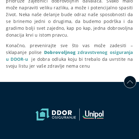
pridruže zajednici dobrovoljnih davalaca. Svako malo
može napraviti veliku razliku, a može i potencijalno spasiti
život. Neka naše delanje bude odraz naše sposobnosti da
se brinemo jedni o drugima, da budemo podrška i da
gradimo bolji svet zajedno, kap po kap, jedna dobrovoljna
donacija krvi u istom pravcu.
Konačno, prevenirajte sve što vas može zadesiti –
sklapanje polise
Dobrovoljnog
zdravstvenog osiguranja
u DDOR-u
je dobra odluka koju bi trebalo da uvrstite na
svoju listu jer vaše zdravlje nema cenu