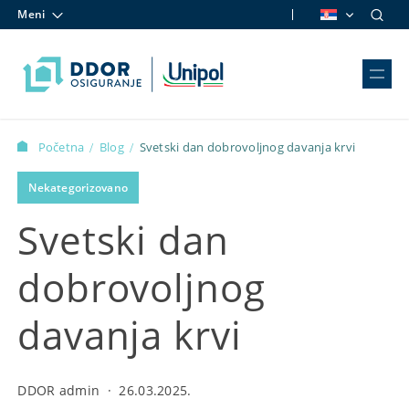
Meni
Skip to content
Početna
Blog
Svetski dan dobrovoljnog davanja krvi
/
/
Nekategorizovano
Svetski dan
dobrovoljnog
davanja krvi
DDOR admin
·
26.03.2025.