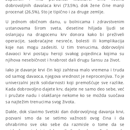
dobrovoljnih davalaca krvi (73,5%), dok žene čine manji
procenat (26,5%), što je tipično i za druge zemlje.
U jednom običnom danu, u bolnicama i zdravstvenim
ustanovama širom sveta, desetine hiljada ljudi se
oslanjaju na dragocenu krv donora kako bi preživeli
operacije, saobraćajne nesreće, bolesti ili komplikacija
koje nas mogu zadesiti. U tim trenucima, dobrovoljni
davaoci krvi postaju heroji svakog pojedinca kojima su
njihova nesebičnost i hrabrost dali drugu šansu za život.
Iako je davanje krvi čin koji zahteva malo vremena i truda
od samog davaoca, njegova vrednost je neprocenjiva. To je
univerzalni jezik solidarnosti koji premošćuje sve razlike.
Kada dobrovoljno dajete krv, dajete ne samo deo sebe, već
i pružate nadu i olakšanje nekome ko se možda suočava
sa najtežim trenucima svog života.
Dakle, dok slavimo Svetski dan dobrovoljnog davanja krvi,
pozvani smo da se setimo važnosti ovog čina i da
ohrabrimo sve oko sebe da razmisle o tome da se