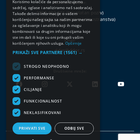
Koristimo kolačiće da personalizujemo
Korisnički centar:
sadržaj, oglase i analiziramo naš saobraćaj.
0800 303 301
(besplatan poziv)
Takođe delimo informacije o vašem
+381214802222
(za pozive iz inostranstva)
korišćenju našeg sajta sa našim partnerima
za oglašavanje i analitiku koji ih mogu
kombinovati sa drugim informacijama koje
ste im dali ili koje su oni prikupili vašim
Email:
korišćenjem njihovih usluga.
Opširnije
ddor@ddor.rs
PRIKAŽI SVE PARTNERE
(1561) →
STROGO NEOPHODNO
Društvene mreže:
PERFORMANSE
CILJANJE
FUNKCIONALNOST
NEKLASIFIKOVANI
PRIHVATI SVE
ODBIJ SVE