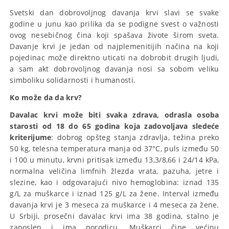
Svetski dan dobrovoljnog davanja krvi slavi se svake
godine u junu kao prilika da se podigne svest o važnosti
ovog nesebičnog čina koji spašava živote širom sveta.
Davanje krvi je jedan od najplemenitijih načina na koji
pojedinac može direktno uticati na dobrobit drugih ljudi,
a sam akt dobrovoljnog davanja nosi sa sobom veliku
simboliku solidarnosti i humanosti.
Ko može da da krv?
Davalac krvi može biti svaka zdrava, odrasla osoba
starosti od 18 do 65 godina koja zadovoljava sledeće
kriterijume
: dobrog opšteg stanja zdravlja, težina preko
50 kg, telesna temperatura manja od 37°C, puls između 50
i 100 u minutu, krvni pritisak između 13,3/8,66 i 24/14 kPa,
normalna veličina limfnih žlezda vrata, pazuha, jetre i
slezine, kao i odgovarajući nivo hemoglobina: iznad 135
g/L za muškarce i iznad 125 g/L za žene. Interval između
davanja krvi je 3 meseca za muškarce i 4 meseca za žene.
U Srbiji, prosečni davalac krvi ima 38 godina, stalno je
zaposlen i ima porodicu. Muškarci čine većinu