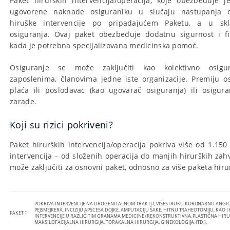
Paket hirurških intervencija/operacija, koje obezbeđuje j
ugovorene naknade osiguraniku u slučaju nastupanja o
hiruške intervencije po pripadajućem Paketu, a u sk
osiguranja. Ovaj paket obezbeđuje dodatnu sigurnost i f
kada je potrebna specijalizovana medicinska pomoć.
Osiguranje se može zaključiti kao kolektivno osigu
zaposlenima, članovima jedne iste organizacije. Premiju 
plaća ili poslodavac (kao ugovarač osiguranja) ili osigu
zarade.
Koji su rizici pokriveni?
Paket hirurških intervencija/operacija pokriva više od 1.150 
intervencija – od složenih operacija do manjih hirurških zah
može zaključiti za osnovni paket, odnosno za više paketa hirur
POKRIVA INTERVENCIJE NA UROGENITALNOM TRAKTU, VIŠESTRUKU KORONARNU ANGI
PEJSMEJKERA, INCIZIJU APSCESA DOJKE, AMPUTACIJU ŠAKE, HITNU TRAHEOTOMIJU, KAO 
PAKET 1
INTERVENCIJE U RAZLIČITIM GRANAMA MEDICINE (REKONSTRUKTIVNA, PLASTIČNA HIRU
MAKSILOFACIJALNA HIRURGIJA, TORAKALNA HIRURGIJA, GINEKOLOGIJA, ITD.).