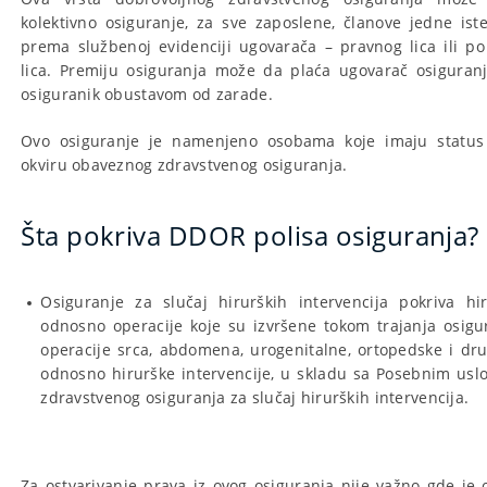
kolektivno osiguranje, za sve zaposlene, članove jedne iste 
prema službenoj evidenciji ugovarača – pravnog lica ili po
lica. Premiju osiguranja može da plaća ugovarač osiguranja
osiguranik obustavom od zarade.
Ovo osiguranje je namenjeno osobama koje imaju status 
okviru obaveznog zdravstvenog osiguranja.
Šta pokriva DDOR polisa osiguranja?
Osiguranje za slučaj hirurških intervencija pokriva hir
odnosno operacije koje su izvršene tokom trajanja osigur
operacije srca, abdomena, urogenitalne, ortopedske i dru
odnosno hirurške intervencije, u skladu sa Posebnim usl
zdravstvenog osiguranja za slučaj hirurških intervencija.
Za ostvarivanje prava iz ovog osiguranja nije važno gde je 