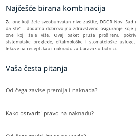
Najčešće birana kombinacija
Za one koji žele sveobuhvatan nivo zaštite, DDOR Novi Sad 
da ste” – dodatno dobrovoljno zdravstveno osiguranje koje 
one koji žele više. Ovaj paket pruža proširenu pokrive
sistematske preglede, oftalmološke i stomatološke usluge, 
lekove na recept, kao i naknadu za boravak u bolnici.
Vaša česta pitanja
Od čega zavise premija i naknada?
Premija osiguranja zavisi od visine osiguranih suma, b
Kako ostvariti pravo na naknadu?
lica i ugovorenog obima pokrića. Veći broj lica i veće
mogu uticati na višu premiju.
Iznos naknade iz osiguranja zavisi od ugovorene osigu
Da biste ostvarili pravo na naknadu, potrebno je podn