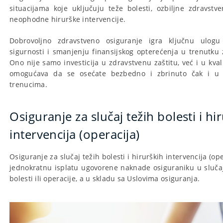
situacijama koje uključuju teže bolesti, ozbiljne zdravstve
neophodne hirurške intervencije.
Dobrovoljno zdravstveno osiguranje igra ključnu ulog
sigurnosti i smanjenju finansijskog opterećenja u trenutku 
Ono nije samo investicija u zdravstvenu zaštitu, već i u kval
omogućava da se osećate bezbedno i zbrinuto čak i u 
trenucima.
Osiguranje za slučaj težih bolesti i hi
intervencija (operacija)
Osiguranje za slučaj težih bolesti i hirurških intervencija (o
jednokratnu isplatu ugovorene naknade osiguraniku u sluča
bolesti ili operacije, a u skladu sa Uslovima osiguranja.