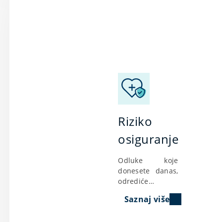
Riziko
osiguranje
Odluke koje
donesete danas,
odrediće
finansijsku
Saznaj više
sigurnost Vaše
porodice u