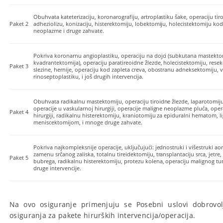
Obuhvata kateterizaciju, koronarografiju, artroplastiku šake, operaciju tir
Paket 2
adheziolizu, konizaciju, histerektomiju, lobektomiju, holecistektomiju ko
neoplazme i druge zahvate.
Pokriva koronarnu angioplastiku, operaciju na dojci (subkutana mastekto
kvadrantektomija), operaciju paratireoidne žlezde, holecistektomiju, resekc
Paket 3
slezine, hernije, operaciju kod zapleta creva, obostranu adneksektomiju,
rinoseptoplastiku, i još drugih intervencija.
Obuhvata radikalnu mastektomiju, operaciju tiroidne žlezde, laparotomiju
operacije u vaskularnoj hirurgiji, operacije maligne neoplazme pluća, oper
Paket 4
hirurgiji, radikalnu histerektomiju, kraniotomiju za epiduralni hematom, 
meniscektomijom, i mnoge druge zahvate.
Pokriva najkompleksnije operacije, uključujući: jednostruki i višestruki a
zamenu srčanog zaliska, totalnu tireidektomiju, transplantaciju srca, jetre,
Paket 5
bubrega, radikalnu histerektomiju, protezu kolena, operaciju malignog tum
druge intervencije.
Na ovo osiguranje primenjuju se Posebni uslovi dobrovol
osiguranja za pakete hirurških intervencija/operacija.