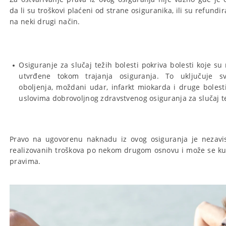
da li su troškovi plaćeni od strane osiguranika, ili su refundi
na neki drugi način.
Osiguranje za slučaj težih bolesti pokriva bolesti koje su
utvrđene tokom trajanja osiguranja. To uključuje s
oboljenja, moždani udar, infarkt miokarda i druge boles
uslovima dobrovoljnog zdravstvenog osiguranja za slučaj te
Pravo na ugovorenu naknadu iz ovog osiguranja je nezavi
realizovanih troškova po nekom drugom osnovu i može se ku
pravima.