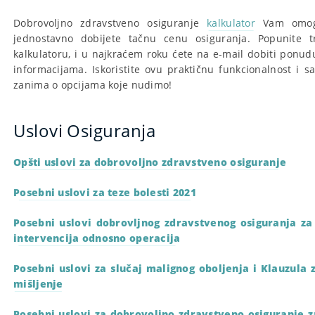
Dobrovoljno zdravstveno osiguranje
kalkulator
Vam omogu
jednostavno dobijete tačnu cenu osiguranja. Popunite 
kalkulatoru, i u najkraćem roku ćete na e-mail dobiti ponu
informacijama. Iskoristite ovu praktičnu funkcionalnost i s
zanima o opcijama koje nudimo!
Uslovi Osiguranja
Opšti uslovi za dobrovoljno zdravstveno osiguranje
Posebni uslovi za teze bolesti 2021
Posebni uslovi dobrovljnog zdravstvenog osiguranja za
intervencija odnosno operacija
Posebni uslovi za slučaj malignog oboljenja i Klauzula 
mišljenje
Posebni uslovi za dobrovoljno zdravstveno osiguranje za