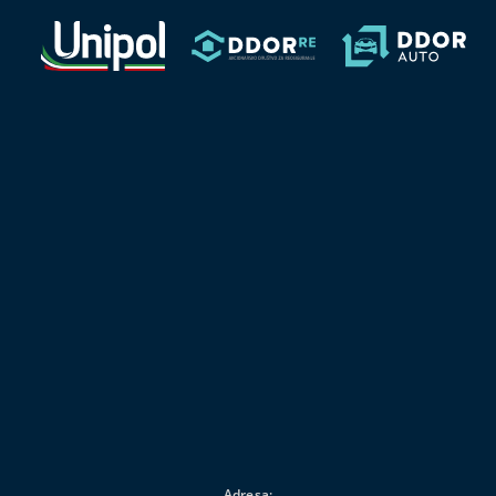
opterećenja
budžeta.
Adresa: