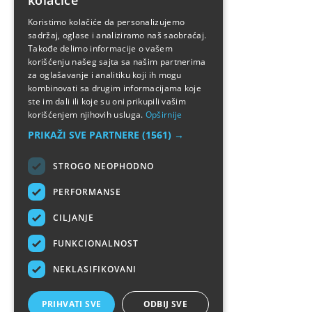
kolačiće
ENGLISH
Koristimo kolačiće da personalizujemo
sadržaj, oglase i analiziramo naš saobraćaj.
Takođe delimo informacije o vašem
korišćenju našeg sajta sa našim partnerima
za oglašavanje i analitiku koji ih mogu
kombinovati sa drugim informacijama koje
ste im dali ili koje su oni prikupili vašim
korišćenjem njihovih usluga.
Opširnije
PRIKAŽI SVE PARTNERE
(1561) →
STROGO NEOPHODNO
PERFORMANSE
CILJANJE
FUNKCIONALNOST
NEKLASIFIKOVANI
PRIHVATI SVE
ODBIJ SVE