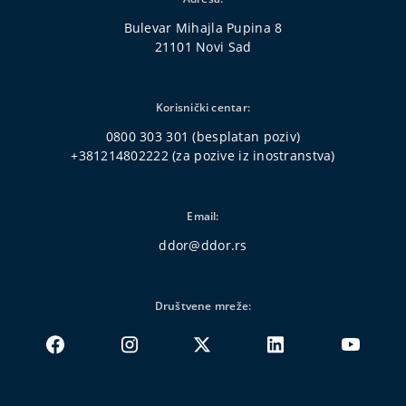
Bulevar Mihajla Pupina 8
21101 Novi Sad
Korisnički centar:
0800 303 301
(besplatan poziv)
+381214802222
(za pozive iz inostranstva)
Email:
ddor@ddor.rs
Društvene mreže: