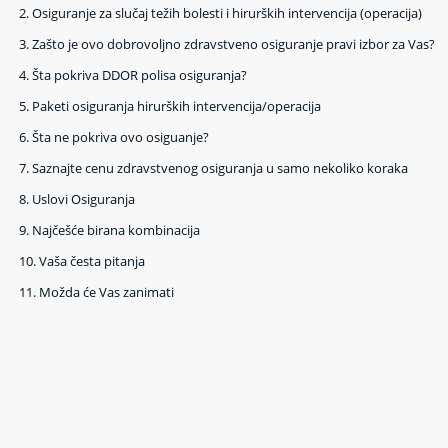
2.
Osiguranje za slučaj težih bolesti i hirurških intervencija (operacija)
3.
Zašto je ovo dobrovoljno zdravstveno osiguranje pravi izbor za Vas?
4.
Šta pokriva DDOR polisa osiguranja?
5.
Paketi osiguranja hirurških intervencija/operacija
6.
Šta ne pokriva ovo osiguanje?
7.
Saznajte cenu zdravstvenog osiguranja u samo nekoliko koraka
8.
Uslovi Osiguranja
9.
Najčešće birana kombinacija
10.
Vaša česta pitanja
11.
Možda će Vas zanimati