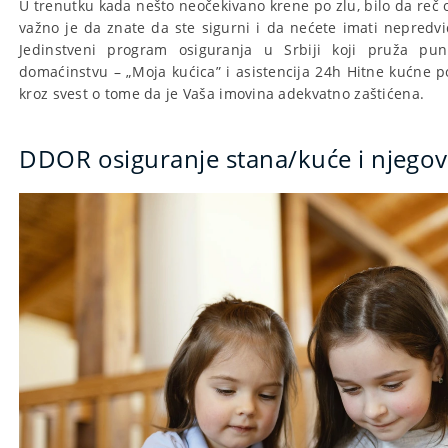
U trenutku kada nešto neočekivano krene po zlu, bilo da reč o 
važno je da znate da ste sigurni i da nećete imati nepredvi
Jedinstveni program osiguranja u Srbiji koji pruža pu
domaćinstvu – „Moja kućica” i asistencija 24h Hitne kućne 
kroz svest o tome da je Vaša imovina adekvatno zaštićena.
DDOR osiguranje stana/kuće i njegov