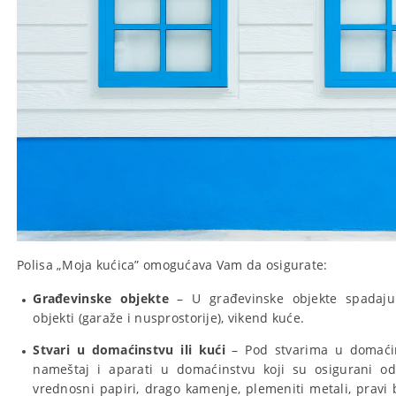
Polisa „Moja kućica” omogućava Vam da osigurate:
Građevinske objekte
– U građevinske objekte spadaju 
objekti (garaže i nusprostorije), vikend kuće.
Stvari u domaćinstvu ili kući
– Pod stvarima u domaći
nameštaj i aparati u domaćinstvu koji su osigurani od
vrednosni papiri, drago kamenje, plemeniti metali, pravi b