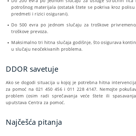
Do 200 evra po jednom slučaju za usluge stručnih lica 
potrošnog materijala (ostatak štete se pokriva kroz polisu
predmeti i rizici osigurani).
Do 500 evra po jednom slučaju za troškove privremenog
troškove prevoza.
Maksimalno tri hitna slučaja godišnje, što osigurava konti
u slučaju neočekivanih problema.
DDOR savetuje
Ako se dogodi situacija u kojoj je potrebna hitna intervencij
za pomoć na 021 450 456 i 011 228 4147. Nemojte pokušav
problem (osim radi sprečavanja veće štete ili spasavanja 
uputstava Centra za pomoć.
Najčešća pitanja