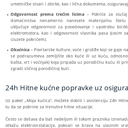
umetničke stvari i zbirke, kao i lična dokumenta, osiguravaj
Odgovornost prema trećim licima
– Pokriće za slučaj
domaćinstva nenamerno nanesete materijalnu štetu 
uključuje odgovornost za posedovanje i upotrebu bicikl
elektromotora, kao i odgovornost vlasnika pasa ((osim z
izuzete pokrićem).
Okućnica
– Povrtarske kulture, voće i grožđe koji se gaje 
se podrazumeva zemljište oko kuće ili uz kuću, odnosno 
bašta, vrt i voćnjak) koja pripada uz porodičnu kuću ili p
zgradi sličnoj porodičnoj kući.
24h Hitne kućne popravke uz osigura
Uz paket „Moja kućica”, možete dobiti i asistenciju 24h Hitn
tu da se pobrine za trenutne hitne situacije.
Često se dešava da baš nedeljom ili tokom praznika iznenad
otkažu elektroinstalacije, pokvari se brava na ulaznim vra