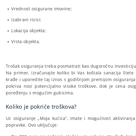
Vrednost osigurane imovine;
Izabrani rizici;
Lokacija objekta;
Vrsta objekta.
Trošak osiguranja treba posmatrati kao dugoročnu investicij
Na primer, izračunajte koliko bi Vas koštala sanacija štete 
krađe i uporedite taj iznos s godišnjom premijom osiguranja.
pokriva nosi potencijalno visoke troškove, dok je cena osi
poređenju s mogućim gubicima.
Koliko je pokriće troškova?
Uz osiguranje „Moja kućica”, imate i mogućnost aktiviranj
popravke. Ovo uključuje: