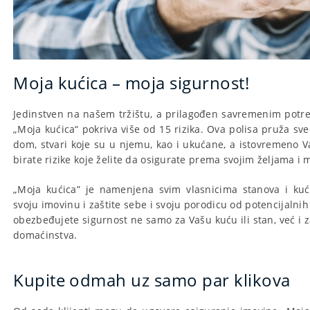
Moja kućica – moja sigurnost!
Jedinstven na našem tržištu, a prilagođen savremenim pot
„Moja kućica“ pokriva više od 15 rizika. Ova polisa pruža sv
dom, stvari koje su u njemu, kao i ukućane, a istovremeno 
birate rizike koje želite da osigurate prema svojim željama i
„Moja kućica” je namenjena svim vlasnicima stanova i ku
svoju imovinu i zaštite sebe i svoju porodicu od potencijalni
obezbeđujete sigurnost ne samo za Vašu kuću ili stan, već i
domaćinstva.
Kupite odmah uz samo par klikova