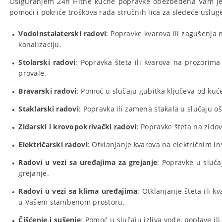
Osiguranjem 24h Hitne kućne popravke obezbeđena Vam je 
pomoći i pokriće troškova rada stručnih lica za sledeće uslug
Vodoinstalaterski radovi
: Popravke kvarova ili zagušenja 
kanalizaciju.
Stolarski radovi
: Popravka šteta ili kvarova na prozorima
provale.
Bravarski radovi
: Pomoć u slučaju gubitka ključeva od kuće 
Staklarski radovi
: Popravka ili zamena stakala u slučaju o
Zidarski i krovopokrivački radovi
: Popravke šteta na zidov
Električarski radovi
: Otklanjanje kvarova na električnim in
Radovi u vezi sa uređajima za grejanje
: Popravke u sluč
grejanje.
Radovi u vezi sa klima uređajima
: Otklanjanje šteta ili 
u Vašem stambenom prostoru.
Čišćenje i sušenje
: Pomoć u slučaju izliva vode, poplave i