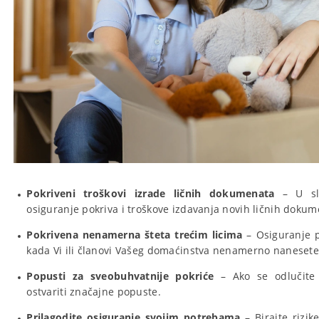
Pokriveni troškovi izrade ličnih dokumenata
– U slu
osiguranje pokriva i troškove izdavanja novih ličnih dokum
Pokrivena nenamerna šteta trećim licima
– Osiguranje p
kada Vi ili članovi Vašeg domaćinstva nenamerno nanesete
Popusti za sveobuhvatnije pokriće
– Ako se odlučite 
ostvariti značajne popuste.
Prilagodite osiguranje svojim potrebama
– Birajte rizik