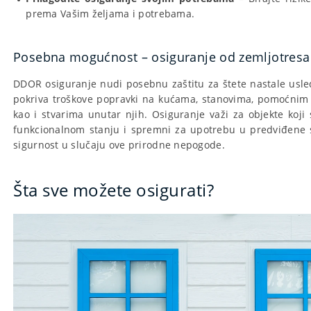
prema Vašim željama i potrebama.
Posebna mogućnost – osiguranje od zemljotresa
DDOR osiguranje nudi posebnu zaštitu za štete nastale usle
pokriva troškove popravki na kućama, stanovima, pomoćnim 
kao i stvarima unutar njih. Osiguranje važi za objekte koji 
funkcionalnom stanju i spremni za upotrebu u predviđene 
sigurnost u slučaju ove prirodne nepogode.
Šta sve možete osigurati?