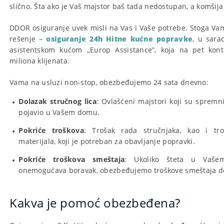
slično. Šta ako je Vaš majstor baš tada nedostupan, a komšij
DDOR osiguranje uvek misli na Vas i Vaše potrebe. Stoga V
rešenje –
osiguranje 24h Hitne kućne popravke
, u sara
asistentskom kućom ‚‚Europ Assistance”, koja na pet kon
miliona klijenata.
Vama na usluzi non-stop, obezbeđujemo 24 sata dnevno:
Dolazak stručnog lica
: Ovlašćeni majstori koji su spremn
pojavio u Vašem domu.
Pokriće troškova
: Trošak rada stručnjaka, kao i tr
materijala, koji je potreban za obavljanje popravki.
Pokriće troškova smeštaja
: Ukoliko šteta u Vaše
onemogućava boravak, obezbeđujemo troškove smeštaja dok
Kakva je pomoć obezbeđena?