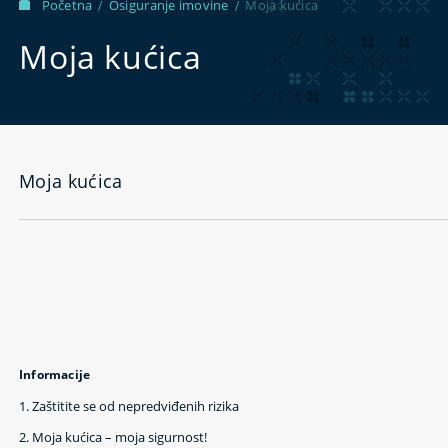
Početna
Osiguranje imovine
Moja kućica
/
/
Moja kućica
Moja kućica
Informacije
1.
Zaštitite se od nepredviđenih rizika
2.
Moja kućica – moja sigurnost!