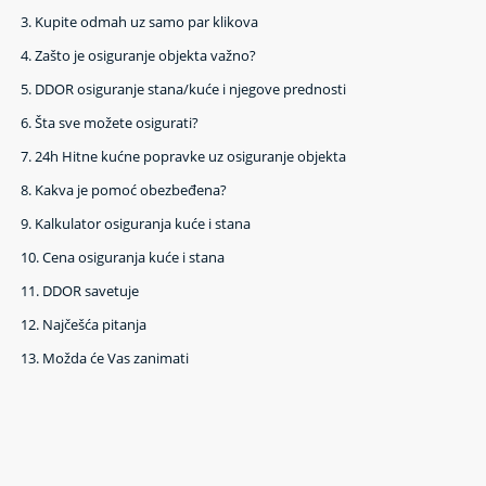
3.
Kupite odmah uz samo par klikova
4.
Zašto je osiguranje objekta važno?
5.
DDOR osiguranje stana/kuće i njegove prednosti
6.
Šta sve možete osigurati?
7.
24h Hitne kućne popravke uz osiguranje objekta
8.
Kakva je pomoć obezbeđena?
9.
Kalkulator osiguranja kuće i stana
10.
Cena osiguranja kuće i stana
11.
DDOR savetuje
12.
Najčešća pitanja
13.
Možda će Vas zanimati