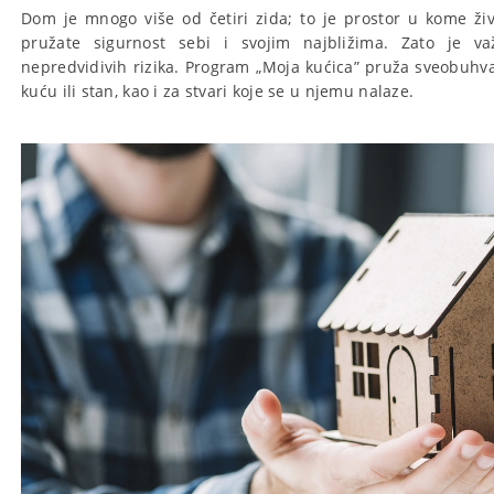
Dom je mnogo više od četiri zida; to je prostor u kome živ
pružate sigurnost sebi i svojim najbližima. Zato je v
nepredvidivih rizika. Program „Moja kućica” pruža sveobuhv
kuću ili stan, kao i za stvari koje se u njemu nalaze.