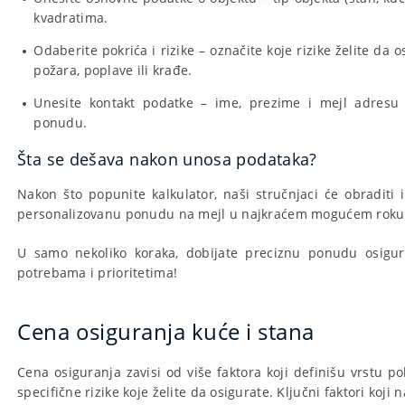
kvadratima.
Odaberite pokrića i rizike – označite koje rizike želite da 
požara, poplave ili krađe.
Unesite kontakt podatke – ime, prezime i mejl adresu
ponudu.
Šta se dešava nakon unosa podataka?
Nakon što popunite kalkulator, naši stručnjaci će obraditi 
personalizovanu ponudu na mejl u najkraćem mogućem roku
U samo nekoliko koraka, dobijate preciznu ponudu osigur
potrebama i prioritetima!
Cena osiguranja kuće i stana
Cena osiguranja zavisi od više faktora koji definišu vrstu po
specifične rizike koje želite da osigurate. Ključni faktori koji n