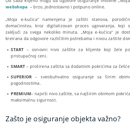
Od sada klijenti mogu da ugovore osiguranje imovine „Moja
webshopa
– brzo, jednostavno i potpuno online.
„Moja e-kućica“ namenjena je zaštiti stanova, porodi
domaćinstvu, kroz digitalizovan proces ugovaranja, koji
zaključi za svega nekoliko minuta. „Moja e-kućica“ je dost
kreirana da odgovore različitim potrebama i nivou zaštite do
START
– osnovni nivo zaštite za klijente koji žele po
pristupačnoj ceni.
SMART
– proširena zaštita sa dodatnim pokrićima za češće
SUPERIOR
– sveobuhvatno osiguranje sa širim obim
pogodnostima.
PREMIUM
– najviši nivo zaštite, sa najširim obimom pokri
maksimalnu sigurnost.
Zašto je osiguranje objekta važno?