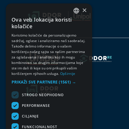
×
Ova veb lokacija koristi
SERBIAN
kolačiće
ENGLISH
Koristimo kolačiće da personalizujemo
sadržaj, oglase i analiziramo naš saobraćaj.
Takođe delimo informacije o vašem
korišćenju našeg sajta sa našim partnerima
za oglašavanje i analitiku koji ih mogu
kombinovati sa drugim informacijama koje
ste im dali ili koje su oni prikupili vašim
korišćenjem njihovih usluga.
Opširnije
PRIKAŽI SVE PARTNERE
(1561) →
STROGO NEOPHODNO
PERFORMANSE
CILJANJE
FUNKCIONALNOST