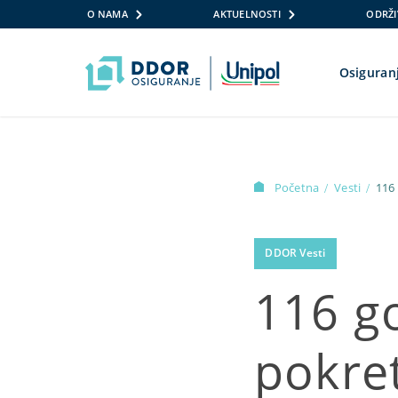
O NAMA
AKTUELNOSTI
ODRŽI
Osiguran
Skip to content
Početna
Vesti
116 
/
/
DDOR Vesti
116 g
pokret