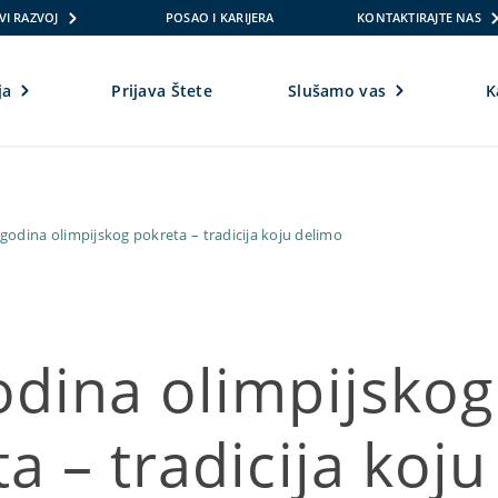
VI RAZVOJ
POSAO I KARIJERA
KONTAKTIRAJTE NAS
ja
Prijava Štete
Slušamo vas
K
godina olimpijskog pokreta – tradicija koju delimo
odina olimpijskog
a – tradicija koju