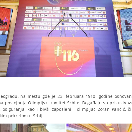
eogradu, na mestu gde je 23. februara 1910. godine osnovan S
a postojanja Olimpijski komitet Srbije. Događaju su prisustvova
osiguranja, kao i bivši zaposleni i olimpijac Zoran Pančić, č
kim pokretom u Srbiji.