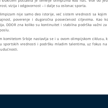
Đukićem postavila je temelje olimpizma kod nas. Više od jedn
rost, vizija i odgovornost – i dalje su oslonac sporta.
impizam nije samo deo istorije, već sistem vrednosti sa koji
strajnost, poverenje i dugoročna posvećenost ciljevima. Kao k
, DDOR zna koliko su kontinuitet i stabilna podrška važni za
poslu.
m komitetom Srbije nastavlja se i u ovom olimpijskom ciklusu, k
sportskih vrednosti i podršku mladim talentima, uz fokus na 
budućnosti.