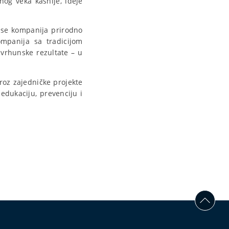
og veka kasnije, ideje
m se kompanija prirodno
ompanija sa tradicijom
 vrhunske rezultate – u
roz zajedničke projekte
edukaciju, prevenciju i