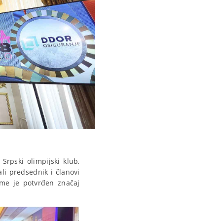
rpski olimpijski klub,
li predsednik i članovi
ime je potvrđen značaj