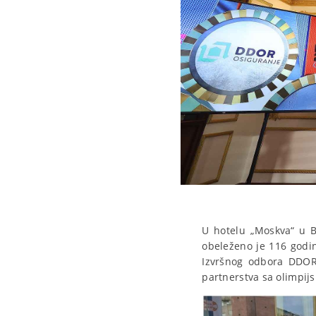
U hotelu „Moskva“ u B
obeleženo je 116 godin
Izvršnog odbora DDOR 
partnerstva sa olimpijs