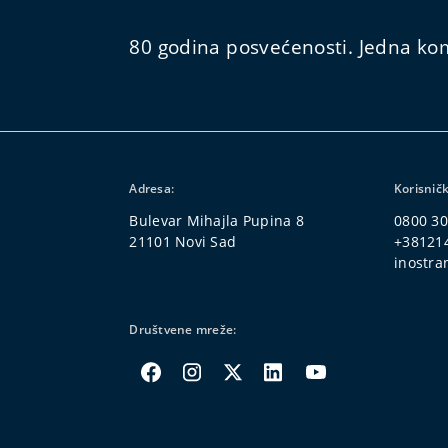
80 godina posvećenosti. Jedna kom
Adresa:
Korisničk
Bulevar Mihajla Pupina 8
0800 30
21101 Novi Sad
+38121
inostra
Društvene mreže: