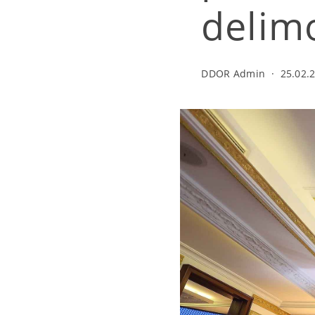
delim
DDOR Admin
·
25.02.