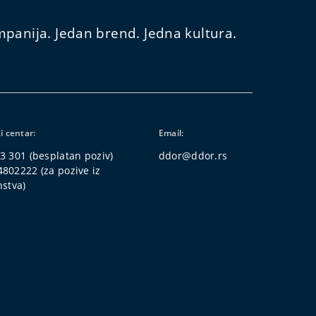
panija. Jedan brend. Jedna kultura.
i centar:
Email:
3 301
(besplatan poziv)
ddor@ddor.rs
4802222
(za pozive iz
nstva)