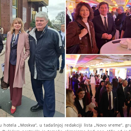
 hotela „Moskva“, u tadašnjoj redakciji lista „Novo vreme“, g