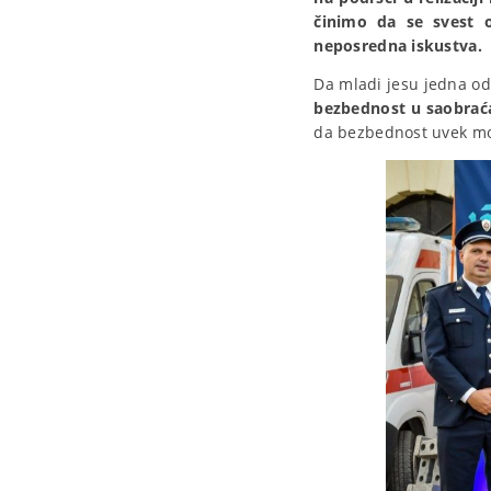
činimo da se svest o
neposredna iskustva.
Da mladi jesu jedna od
bezbednost u saobrać
da bezbednost uvek mora