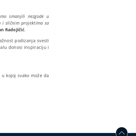
smo smanjili nezgode u
 i sličnim projektima sa
an Radojičić
.
ažnost podizanja svesti
lu donosi inspiraciju i
a u kojoj svako može da