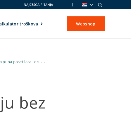
NAJČEŠĆA PITANJA
alkulator troškova
Webshop
 puna posetilaca i druge
ju bez