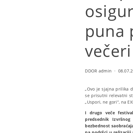
osigu
puna p
večeri
DDOR admin
·
08.07.2
„Ovo je sjajna prilika
se prisutni relevatni 
„Uspori, ne gori“, na EX
I drugo veče festiva
predsednik Izvršnog
bezbednost saobraćaja,
na podršci u relizaci