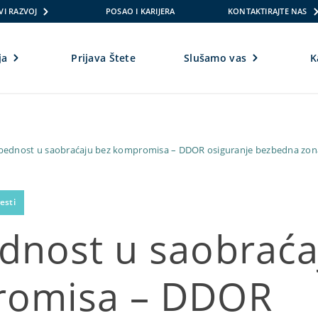
VI RAZVOJ
POSAO I KARIJERA
KONTAKTIRAJTE NAS
ja
Prijava Štete
Slušamo vas
K
bednost u saobraćaju bez kompromisa – DDOR osiguranje bezbedna zona
esti
dnost u saobraća
omisa – DDOR