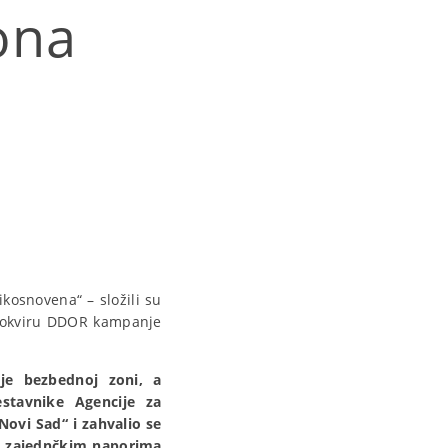
ona
e
kosnovena“ – složili su
 u okviru DDOR kampanje
nje bezbednoj zoni, a
stavnike Agencije za
Novi Sad“ i zahvalio se
da zajednčkim naporima