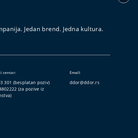
panija. Jedan brend. Jedna kultura.
i centar:
Email:
03 301
(besplatan poziv)
ddor@ddor.rs
4802222
(za pozive iz
nstva)