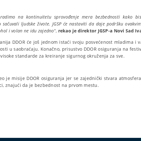
 radimo na kontinuitetu sprovođenje mera bezbednosti kako bi
 sačuvali ljudske živote. JGSP će nastaviti da daje podršku ovakvim
ol i volan ne idu zajedno
“,
rekao je direktor JGSP-a Novi Sad Iv
panija DDOR će još jednom istaći svoju posvećenost mladima i v
osti u saobraćaju. Konačno, prisustvo DDOR osiguranja na festiva
i visoke standarde za kreiranje sigurnog okruženja za sve.
eo je misije DDOR osiguranja jer se zajednički stvara atmosfer
ici, znajući da je bezbednost na prvom mestu.