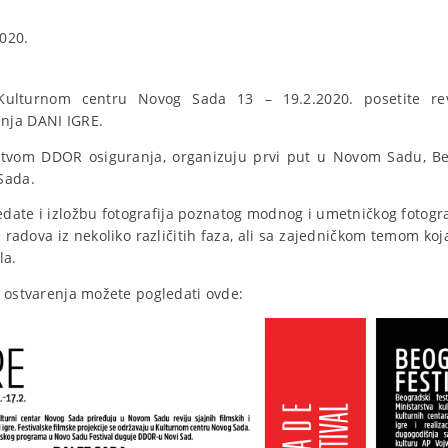
020.
lturnom centru Novog Sada 13 – 19.2.2020. posetite revi
nja DANI IGRE.
stvom DDOR osiguranja, organizuju prvi put u Novom Sadu, Beo
Sada.
ledate i izložbu fotografija poznatog modnog i umetničkog fotog
 radova iz nekoliko različitih faza, ali sa zajedničkom temom koja
la.
h ostvarenja možete pogledati ovde: