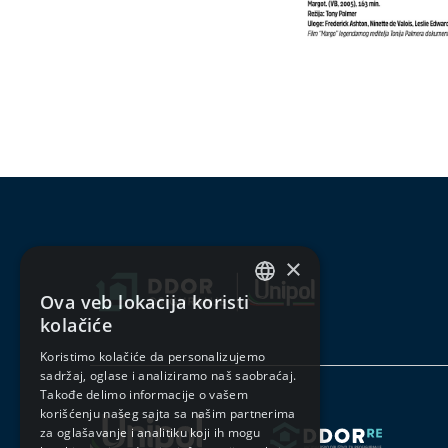
×
Ova veb lokacija koristi
SERBIAN
kolačiće
ENGLISH
Koristimo kolačiće da personalizujemo
sadržaj, oglase i analiziramo naš saobraćaj.
Takođe delimo informacije o vašem
korišćenju našeg sajta sa našim partnerima
za oglašavanje i analitiku koji ih mogu