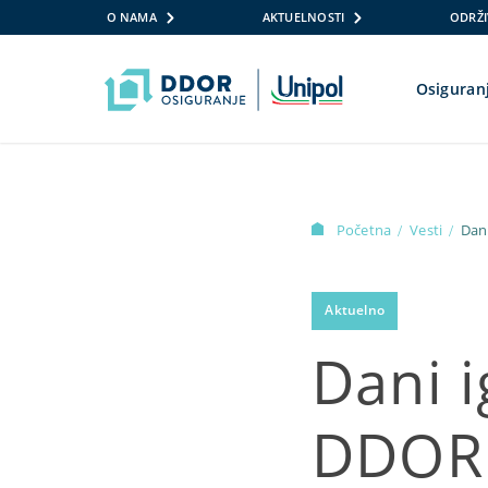
O NAMA
AKTUELNOSTI
ODRŽI
Osiguran
Skip to content
Početna
Vesti
Dan
/
/
Aktuelno
Dani 
DDOR 