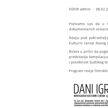
DDOR admin
·
08.02.2
Pozivamo vas da u Ku
dokumentarnih ostvare
Reviju pod pokrovitelj
Kulturni centar Novog 
Bićete u prilici da pog
predstavlja kompilaciju
i posebnost ljudskog te
Program revije filmski