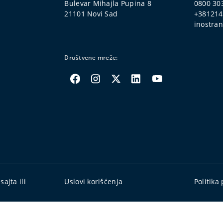
Bulevar Mihajla Pupina 8
0800 30
21101 Novi Sad
+381214
inostran
Društvene mreže:
ajta ili
Uslovi korišćenja
Politika