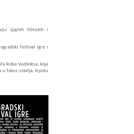
ju sjajnih filmskih i
gradski festival igre i
rafa Roba Vudkoksa, koja
 u fokus stavlja, lepotu