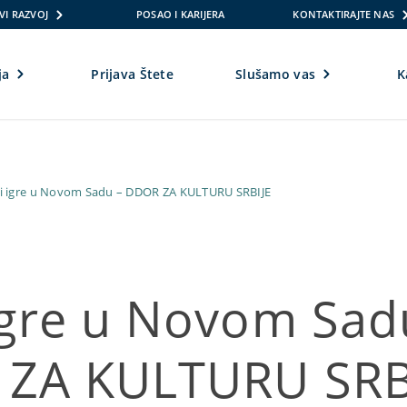
VI RAZVOJ
POSAO I KARIJERA
KONTAKTIRAJTE NAS
ja
Prijava Štete
Slušamo vas
K
i igre u Novom Sadu – DDOR ZA KULTURU SRBIJE
igre u Novom Sad
ZA KULTURU SRB