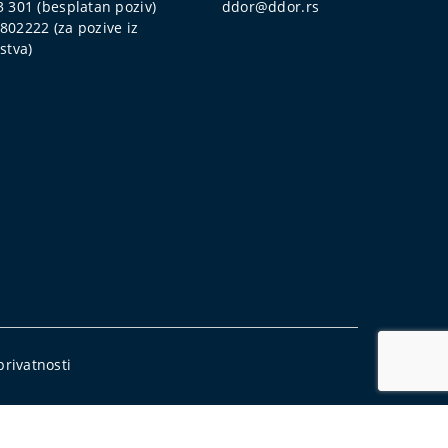
3 301
(besplatan poziv)
ddor@ddor.rs
802222
(za pozive iz
stva)
 privatnosti