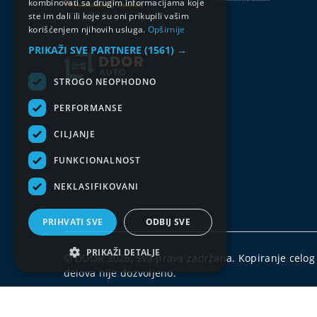
kombinovati sa drugim informacijama koje
ste im dali ili koje su oni prikupili vašim
korišćenjem njihovih usluga.
Opširnije
PRIKAŽI SVE PARTNERE
(1561) →
STROGO NEOPHODNO
PERFORMANSE
CILJANJE
FUNKCIONALNOST
NEKLASIFIKOVANI
PRIHVATI SVE
ODBIJ SVE
PRIKAŽI DETALJE
© DDOR 2026, Sva prava zadržana. Kopiranje celog s
delova nije dozvoljeno.