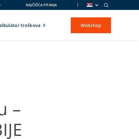
NAJČEŠĆA PITANJA
alkulator troškova
Webshop
u –
IJE