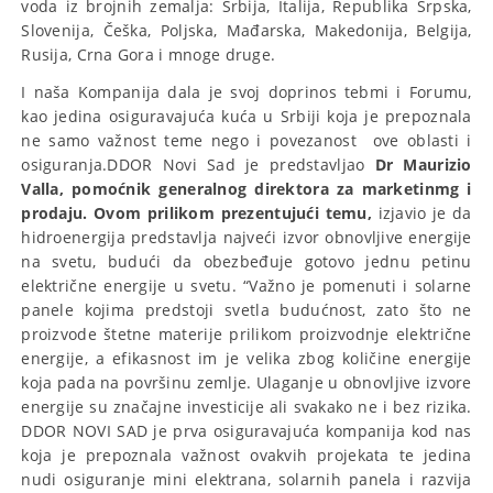
voda iz brojnih zemalja: Srbija, Italija, Republika Srpska,
Slovenija, Češka, Poljska, Mađarska, Makedonija, Belgija,
Rusija, Crna Gora i mnoge druge.
I naša Kompanija dala je svoj doprinos tebmi i Forumu,
kao jedina osiguravajuća kuća u Srbiji koja je prepoznala
ne samo važnost teme nego i povezanost ove oblasti i
osiguranja.DDOR Novi Sad je predstavljao
Dr Maurizio
Valla, pomoćnik generalnog direktora za marketinmg i
prodaju.
Ovom prilikom prezentujući temu,
izjavio je da
hidroenergija predstavlja najveći izvor obnovljive energije
na svetu, budući da obezbeđuje gotovo jednu petinu
električne energije u svetu. “Važno je pomenuti i solarne
panele kojima predstoji svetla budućnost, zato što ne
proizvode štetne materije prilikom proizvodnje električne
energije, a efikasnost im je velika zbog količine energije
koja pada na površinu zemlje. Ulaganje u obnovljive izvore
energije su značajne investicije ali svakako ne i bez rizika.
DDOR NOVI SAD je prva osiguravajuća kompanija kod nas
koja je prepoznala važnost ovakvih projekata te jedina
nudi osiguranje mini elektrana, solarnih panela i razvija