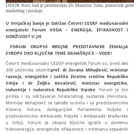
DDOR Novi Sad je predstavljao Dr Maurizio Valla, pomoćnik gener
marketing i prodaju
U Vrnjačkoj banje je Održan Četvrti CEDEF međunarodni
energetski Forum VODA – ENERGIJA, EFIKASNOST I
ODRŽIVOST U JIE
FORUM OKUPIO BROJNE PREDSTAVNIKE ZEMALJA
EVROPE OKO KLJUČNE TEME DANAŠNJICE – VODE!
Četvrti međunarodni CEDEF energetski forum su, pred oko
300 učesnika, otvorili
prof. dr Zorana Mihajlović, ministar
razvoja, energetike i zaštite životne sredine Republike
Srbije i dr Željko Kovačević, ministar energetike,
industrije i rudarstva Republike Srpske
. Forum je bio
prilika i za održavanje bilateralnog sastanka ministara.
Ministar Mihajlović se takođe susrela i sa predstavnicima
Klasera Futura, delegacijom Parlamenta Poljske i
predstavnicima Ambasade Poljske i Ambasade Mađarske
u Srbiji. Forum je okupio ključne igrače u domenu
hidroenergije, energetske efikasnosti i tretmana otpadnih