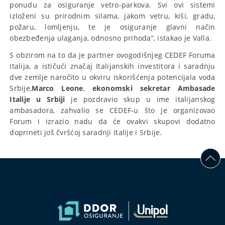
ponudu za osiguranje vetro-parkova. Svi ovi sistemi
izloženi su prirodnim silama, jakom vetru, kiši, gradu,
požaru, lomljenju, te je osiguranje glavni način
obezbeđenja ulaganja, odnosno prihoda”, istakao je Valla.
S obzirom na to da je partner ovogodišnjeg CEDEF Foruma
Italija, a ističući značaj Italijanskih investitora i saradnju
dve zemlje naročito u okviru iskorišćenja potencijala voda
Srbije,
Marco Leone
,
ekonomski sekretar
Ambasade
Italije u Srbiji
je pozdravio skup u ime italijanskog
ambasadora, zahvalio se CEDEF-u što je organizovao
Forum i izrazio nadu da će ovakvi skupovi dodatno
doprineti još čvršćoj saradnji Italije i Srbije.