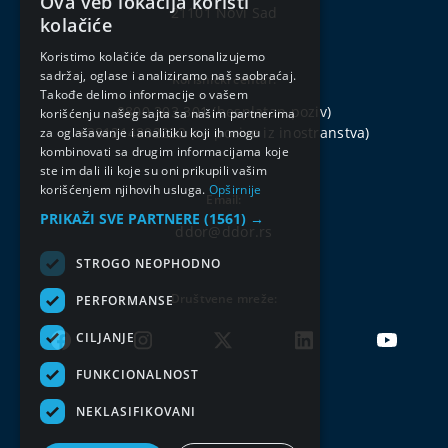
Ova veb lokacija koristi
SERBIAN
21101 Novi Sad
kolačiće
ENGLISH
Koristimo kolačiće da personalizujemo
sadržaj, oglase i analiziramo naš saobraćaj.
Korisnički centar:
Takođe delimo informacije o vašem
0800 303 301
(besplatan poziv)
korišćenju našeg sajta sa našim partnerima
+381214802222
(za pozive iz inostranstva)
za oglašavanje i analitiku koji ih mogu
kombinovati sa drugim informacijama koje
ste im dali ili koje su oni prikupili vašim
korišćenjem njihovih usluga.
Opširnije
Email:
PRIKAŽI SVE PARTNERE
(1561) →
ddor@ddor.rs
STROGO NEOPHODNO
Društvene mreže:
PERFORMANSE
CILJANJE
FUNKCIONALNOST
NEKLASIFIKOVANI