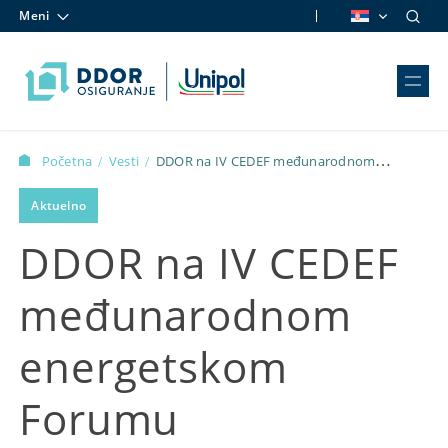
Meni
Skip to content
Početna
Vesti
DDOR na IV CEDEF međunarodnom
/
/
energetskom Forumu
Aktuelno
DDOR na IV CEDEF
međunarodnom
energetskom
Forumu