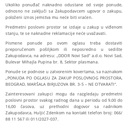
Ukoliko ponuđač naknadno odustane od svoje ponude,
odnosno ne zaključi sa Zakupodavcem ugovor o zakupu,
položeni iznos jemstva mu neće biti vraćen.
Predmetni poslovni prostor se izdaje u zakup u viđenom
stanju, te se naknadne reklamacije neće uvažavati.
Pismene ponude po ovom oglasu treba dostaviti
preporučenom pošiljkom ili neposredno u sedište
Zakupodavca, na adresu: „DDOR Novi Sad“ a.d.o. Novi Sad,
Bulevar Mihajla Pupina br. 8, Sektor plasmana.
Ponude se podnose u zatvorenim kovertama, sa naznakom
„PONUDA PO OGLASU ZA ZAKUP POSLOVNOG PROSTORA,
BEOGRAD, MARŠALA BIRJUZOVA BR. 3-5 – NE OTVARATI“.
Zainteresovani zakupci mogu da razgledaju predmetni
poslovni prostor svakog radnog dana u periodu od 9,00 do
16,00 časova, uz prethodni dogovor sa radnikom
Zakupodavca, Huljić Zdenkom na kontakt telefon broj: 066/
88 11 567 ili 011/2027-037.