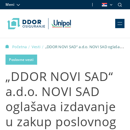
Meni
Skip to content
Početna
Vesti
„DDOR NOVI SAD“ a.d.o. NOVI SAD oglašava
/
/
izdavanje u zakup poslovnog prostora prikupljanjem pismenih
Poslovne vesti
ponuda
„DDOR NOVI SAD“
a.d.o. NOVI SAD
oglašava izdavanje
u zakup poslovnog