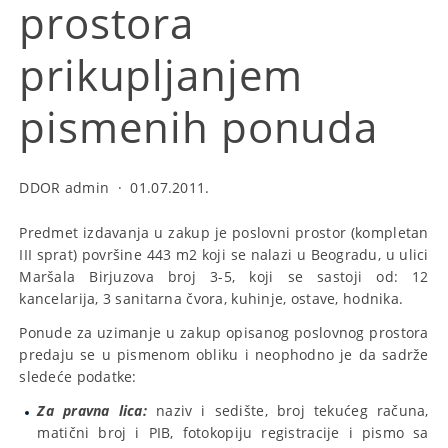
prostora
prikupljanjem
pismenih ponuda
DDOR admin
·
01.07.2011.
Predmet izdavanja u zakup je poslovni prostor (kompletan
III sprat) površine 443 m2 koji se nalazi u Beogradu, u ulici
Maršala Birjuzova broj 3-5, koji se sastoji od: 12
kancelarija, 3 sanitarna čvora, kuhinje, ostave, hodnika.
Ponude za uzimanje u zakup opisanog poslovnog prostora
predaju se u pismenom obliku i neophodno je da sadrže
sledeće podatke:
Za pravna lica:
naziv i sedište, broj tekućeg računa,
matični broj i PIB, fotokopiju registracije i pismo sa