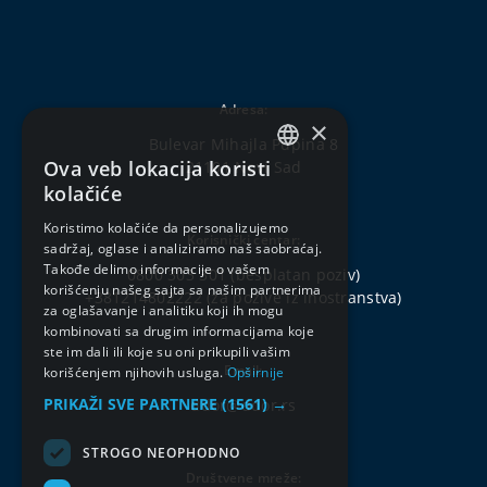
Adresa:
×
Bulevar Mihajla Pupina 8
Ova veb lokacija koristi
21101 Novi Sad
SERBIAN
kolačiće
ENGLISH
Koristimo kolačiće da personalizujemo
Korisnički centar:
sadržaj, oglase i analiziramo naš saobraćaj.
Takođe delimo informacije o vašem
0800 303 301
(besplatan poziv)
korišćenju našeg sajta sa našim partnerima
+381214802222
(za pozive iz inostranstva)
za oglašavanje i analitiku koji ih mogu
kombinovati sa drugim informacijama koje
ste im dali ili koje su oni prikupili vašim
Email:
korišćenjem njihovih usluga.
Opširnije
PRIKAŽI SVE PARTNERE
(1561) →
ddor@ddor.rs
STROGO NEOPHODNO
Društvene mreže: