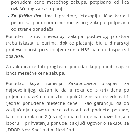
ponudom cene mesečnog zakupa, potpisano od lica
ovlašćenog za zastupanje.
Za fizička lica:
ime i prezime, fotokopiju lične karte i
pismo sa ponudom cene mesečnog zakupa, potpisano
od strane ponuđača.
Ponuđeni iznos mesečnog zakupa poslovnog prostora
treba iskazati u eurima, dok će plaćanje biti u dinarskoj
protivvrednosti po srednjem kursu NBS na dan dospelosti
obaveze.
Za zakupca će biti proglašen ponuđač koji ponudi najviši
iznos mesečne cene zakupa.
Ponuđač koga komisija Zakupodavca proglasi za
najpovoljnijeg, dužan je da u roku od 3 (tri) dana po
prijemu obaveštenja o izboru položi jemstvo u vrednosti 1
(jedne) ponuđene mesečne cene – kao garanciju da do
zaključenja ugovora neće odustati od podnete ponude,
kao i da u roku od 8 (osam) dana od prijema obaveštenja o
izboru – prihvatanju ponude, zaključi Ugovor o zakupu sa
„DDOR Novi Sad“ a.d.o. Novi Sad.