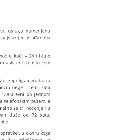
novu uslugu namenjenu
najstarijim građanima
moć u kući – 24h hitne
nom asistentskom kućom
štećenja ligamenata, za
ći i nege – četiri sata
o 1.000 evra po jednom
ja telefonskim putem, a
malno za tri noćenja i u
ovan duže od 72 sata.
mije.
pravke“, u okviru koga
g lica ovlašćenog za