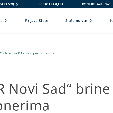
VI RAZVOJ
POSAO I KARIJERA
KONTAKTIRAJTE NAS
ja
Prijava Štete
Slušamo vas
K
OR Novi Sad“ brine o penzionerima
 Novi Sad“ brine
onerima