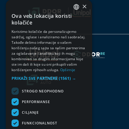
×
Ova veb lokacija koristi
SERBIAN
kolačiće
ENGLISH
Koristimo kolačiće da personalizujemo
sadržaj, oglase i analiziramo naš saobraćaj.
Takođe delimo informacije o vašem
korišćenju našeg sajta sa našim partnerima
za oglašavanje i analitiku koji ih mogu
kombinovati sa drugim informacijama koje
ste im dali ili koje su oni prikupili vašim
korišćenjem njihovih usluga.
Opširnije
PRIKAŽI SVE PARTNERE
(1561) →
STROGO NEOPHODNO
PERFORMANSE
CILJANJE
FUNKCIONALNOST