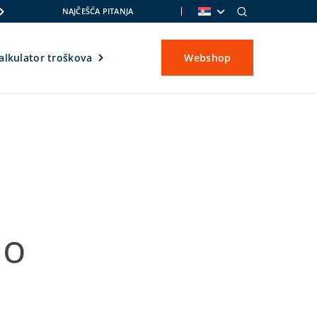
NAJČEŠĆA PITANJA
alkulator troškova
Webshop
 o