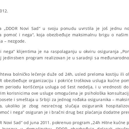
012.
a „DDOR Novi Sad“ u svoju ponudu uvrstila je još jednu 
a pomoć i nega“, koja obezbeđuje maksimalnu brigu o našim 
ja – nezgode.
 nega“ klijentima je na raspolaganju u okviru osiguranja „Po
aj jedinstven program realizovan je u saradnji sa međunarod
teva bolničko lečenje duže od 24h, usled preloma kostiju ili o
 obezbeđuje organizaciju i pokriće troškova usluga kućne pomo
 periodu korišćenja usluga od šest nedelja, i u vrednosti d
im korisnicima ove usluge omogućena je psihološka konsultaci
 posete i smeštaja u Srbiji za jednog rođaka osiguranika – maksi
a, ukoliko je zbog nesrećnog slučaja osiguranik hospitaliz
oć i nega” osiguran je i bračni drug bez plaćanja dodatne pre
 Novi Sad“ od juna 2011. pokrenuo program „24h Hitne kućne po
h kvarova u domaćinstvu, DDOR obezbeđuje dolazak stručno