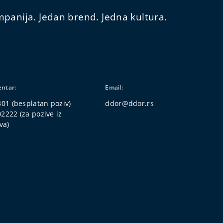
panija. Jedan brend. Jedna kultura.
entar:
Email:
301
(besplatan poziv)
ddor@ddor.rs
02222
(za pozive iz
va)