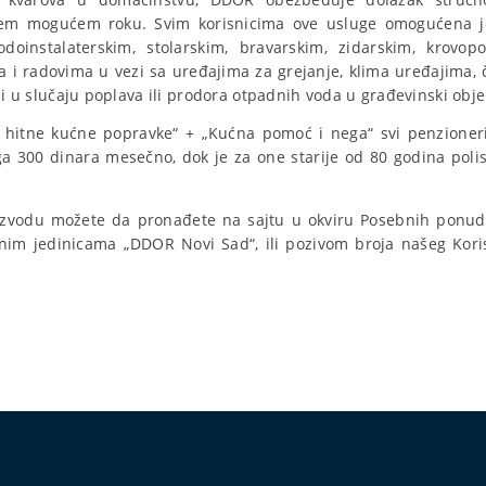
aćem mogućem roku. Svim korisnicima ove usluge omogućena 
doinstalaterskim, stolarskim, bravarskim, zidarskim, krovopok
a i radovima u vezi sa uređajima za grejanje, klima uređajima,
o i u slučaju poplava ili prodora otpadnih voda u građevinski obje
h hitne kućne popravke“ + „Kućna pomoć i nega“ svi penzioneri
ga 300 dinara mesečno, dok je za one starije od 80 godina pol
oizvodu možete da pronađete na sajtu u okviru Posebnih ponu
vnim jedinicama „DDOR Novi Sad“, ili pozivom broja našeg Kor