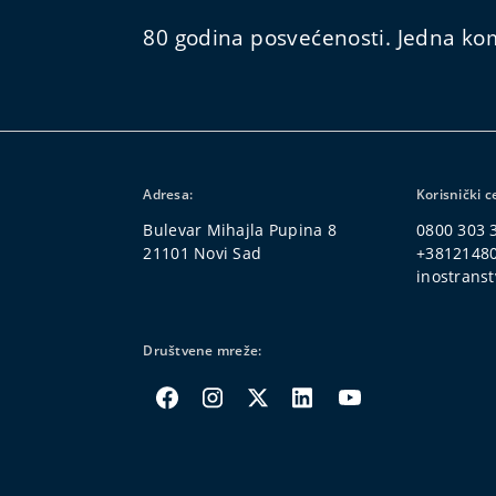
80 godina posvećenosti. Jedna kom
Adresa:
Korisnički c
Bulevar Mihajla Pupina 8
0800 303 
21101 Novi Sad
+3812148
inostranst
Društvene mreže: