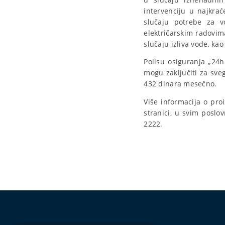
intervenciju u najkr
slučaju potrebe za vo
električarskim radovim
slučaju izliva vode, ka
Polisu osiguranja „24
mogu zaključiti za sve
432 dinara mesečno.
Više informacija o pr
stranici, u svim poslo
2222.