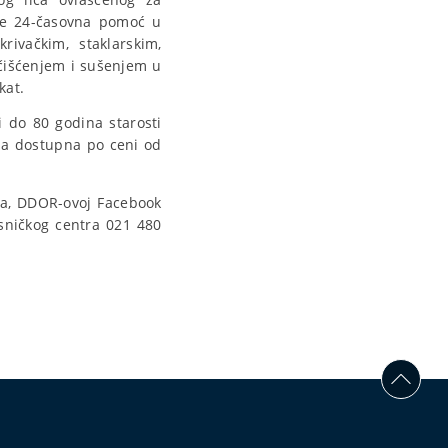
je 24-časovna pomoć u
rivačkim, staklarskim,
 čišćenjem i sušenjem u
kat.
 do 80 godina starosti
isa dostupna po ceni od
da, DDOR-ovoj Facebook
isničkog centra 021 480