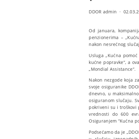
DDOR admin
·
02.03.2
Od januara, kompanij
penzionerima – „Kućn
nakon nesrećnog sluča
Usluga „Kućna pomoć i
kućne popravke“, a ov
„Mondial Assistance“.
Nakon nezgode koja zah
svoje osiguranike DDOR
dnevno, u maksimalnom
osiguranom slučaju. Sv
pokriveni su i troškovi
vrednosti do 600 evr
Osiguranjem “Kućna pom
Podsećamo da je „DDOR
u slučaju iznenadni