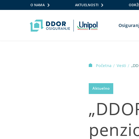
O NAMA
AKTUELNOSTI
ODRŽI
Osiguran
Skip to content
Početna
Vesti
„DD
/
/
Aktuelno
„DDOR
penzi