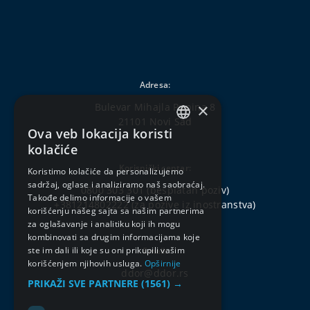
Adresa:
×
Bulevar Mihajla Pupina 8
21101 Novi Sad
Ova veb lokacija koristi
SERBIAN
kolačiće
ENGLISH
Korisnički centar:
Koristimo kolačiće da personalizujemo
sadržaj, oglase i analiziramo naš saobraćaj.
0800 303 301
(besplatan poziv)
Takođe delimo informacije o vašem
+381214802222
(za pozive iz inostranstva)
korišćenju našeg sajta sa našim partnerima
za oglašavanje i analitiku koji ih mogu
kombinovati sa drugim informacijama koje
ste im dali ili koje su oni prikupili vašim
Email:
korišćenjem njihovih usluga.
Opširnije
ddor@ddor.rs
PRIKAŽI SVE PARTNERE
(1561) →