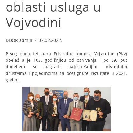
oblasti usluga u
Vojvodini
DDOR admin
·
02.02.2022.
Prvog dana februara Privredna komora Vojvodine (PKV)
obeležila je 103. godišnjicu od osnivanja i po 59. put
dodeljene su nagrade najuspešnijim privrednim
društvima i pojedincima za postignute rezultate u 2021.
godini.