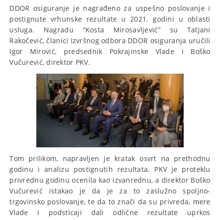
DDOR osiguranje je nagrađeno za uspešno poslovanje i
postignute vrhunske rezultate u 2021. godini u oblasti
usluga. Nagradu “Kosta Mirosavljević” su Tatjani
Rakočević, članici Izvršnog odbora DDOR osiguranja uručili
Igor Mirović, predsednik Pokrajinske Vlade i Boško
Vučurević, direktor PKV.
Tom prilikom, napravljen je kratak osvrt na prethodnu
godinu i analizu postignutih rezultata. PKV je proteklu
privrednu godinu ocenila kao izvanrednu, a direktor Boško
Vučurević istakao je da je za to zaslužno spoljno-
trgovinsko poslovanje, te da to znači da su privreda, mere
Vlade i podsticaji dali odlične rezultate uprkos