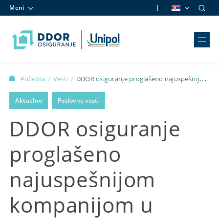
Meni
Skip to content
Početna
Vesti
DDOR osiguranje proglašeno najuspešnijom
/
/
kompanijom u oblasti usluga u Vojvodini
Aktuelno
Poslovne vesti
DDOR osiguranje
proglašeno
najuspešnijom
kompanijom u