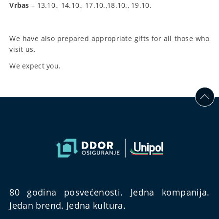
Vrbas
– 13.10., 14.10., 17.10.,18.10., 19.10.
We have also prepared appropriate gifts for all those who
visit us.
We expect you.
80 godina posvećenosti. Jedna kompanija.
Jedan brend. Jedna kultura.