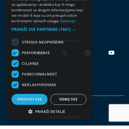
za oglašavanje i analitiku koji ih mogu
kombinovati sa drugim informacijama koje
Email:
ste im dali ili koje su oni prikupili vašim
korišćenjem njihovih usluga.
Opširnije
ddor@ddor.rs
PRIKAŽI SVE PARTNERE
(1561) →
Društvene mreže:
STROGO NEOPHODNO
PERFORMANSE
CILJANJE
FUNKCIONALNOST
NEKLASIFIKOVANI
PRIHVATI SVE
ODBIJ SVE
PRIKAŽI DETALJE
Uslovi korišćenja