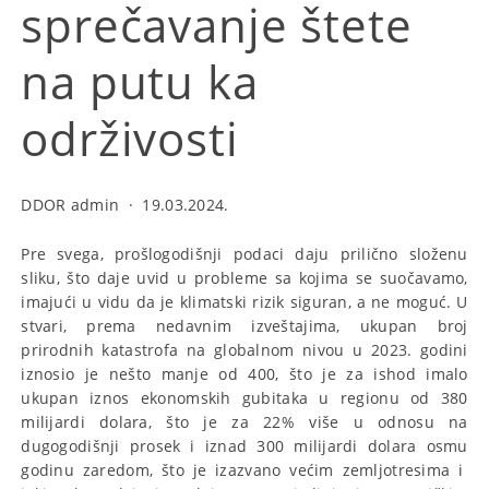
sprečavanje štete
na putu ka
održivosti
DDOR admin
·
19.03.2024.
Pre svega, prošlogodišnji podaci daju prilično složenu
sliku, što daje uvid u probleme sa kojima se suočavamo,
imajući u vidu da je klimatski rizik siguran, a ne moguć. U
stvari, prema nedavnim izveštajima, ukupan broj
prirodnih katastrofa na globalnom nivou u 2023. godini
iznosio je nešto manje od 400, što je za ishod imalo
ukupan iznos ekonomskih gubitaka u regionu od 380
milijardi dolara, što je za 22% više u odnosu na
dugogodišnji prosek i iznad 300 milijardi dolara osmu
godinu zaredom, što je izazvano većim zemljotresima i