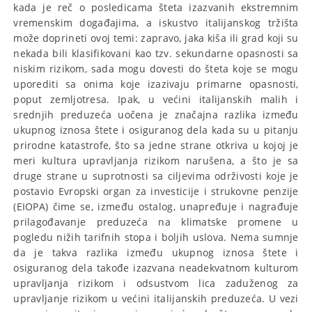
kada je reč o posledicama šteta izazvanih ekstremnim
vremenskim događajima, a iskustvo italijanskog tržišta
može doprineti ovoj temi: zapravo, jaka kiša ili grad koji su
nekada bili klasifikovani kao tzv. sekundarne opasnosti sa
niskim rizikom, sada mogu dovesti do šteta koje se mogu
uporediti sa onima koje izazivaju primarne opasnosti,
poput zemljotresa. Ipak, u većini italijanskih malih i
srednjih preduzeća uočena je značajna razlika između
ukupnog iznosa štete i osiguranog dela kada su u pitanju
prirodne katastrofe, što sa jedne strane otkriva u kojoj je
meri kultura upravljanja rizikom narušena, a što je sa
druge strane u suprotnosti sa ciljevima održivosti koje je
postavio Evropski organ za investicije i strukovne penzije
(EIOPA) čime se, između ostalog, unapređuje i nagrađuje
prilagođavanje preduzeća na klimatske promene u
pogledu nižih tarifnih stopa i boljih uslova. Nema sumnje
da je takva razlika između ukupnog iznosa štete i
osiguranog dela takođe izazvana neadekvatnom kulturom
upravljanja rizikom i odsustvom lica zaduženog za
upravljanje rizikom u većini italijanskih preduzeća. U vezi