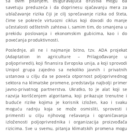
sa ovim pitanjem, osiguravajuća društva mogu da
savetuju preduzeća i da doprinesu ojačavanju mera za
ublažavanje rizika čiji je cilj sprečavanje rizika od šteta,
čime se pokreće virtuozni ciklus koji dovodi do manje
učestalosti odštetnih zahteva i, samim tim, do smanjena u
prekidu poslovanja i ekonomskim gubicima, kao i do
povećanja produktivnosti.
Poslednje, ali ne i najmanje bitno, tzv. ADA projekat
(Adaptation in agriculture – Prilagođavanje u
poljoprivredi), koji finansira Evropska unija, a koji sprovodi
Unipol grupa zajedno sa nekoliko javnih i privatnih
ustanova u cilju da se poveća otpornost poljoprivrednog
sektora na klimatske promene, predstavlja najbolji primer
javno-privatnog partnerstva. Ukratko, to je alat koji se
razvija korišćenjem algoritama, koji prikazuje trenutne i
buduće rizike kojima je korisnik izložen, kao i svaku
moguću radnju koja se može osmisliti, sprovesti i
primeniti u cilju njihovog rešavanja i ograničavanja
izloženosti poljoprivrednika i organizacija proizvođača
rizicima. Sve u svemu, pitanja klimatskih promena mogu