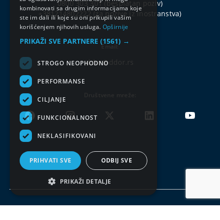
0800 303 301
(besplatan poziv)
kombinovati sa drugim informacijama koje
+381214802222
(za pozive iz inostranstva)
ste im dali ili koje su oni prikupili vašim
korišćenjem njihovih usluga.
Opširnije
PRIKAŽI SVE PARTNERE
(1561) →
Email:
ddor@ddor.rs
STROGO NEOPHODNO
PERFORMANSE
Društvene mreže:
CILJANJE
FUNKCIONALNOST
NEKLASIFIKOVANI
PRIHVATI SVE
ODBIJ SVE
PRIKAŽI DETALJE