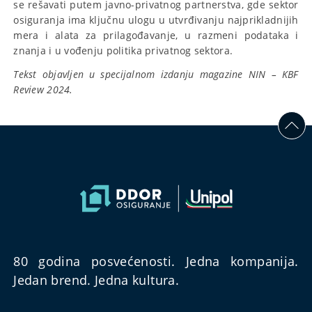
se rešavati putem javno-privatnog partnerstva, gde sektor
osiguranja ima ključnu ulogu u utvrđivanju najprikladnijih
mera i alata za prilagođavanje, u razmeni podataka i
znanja i u vođenju politika privatnog sektora.
Tekst objavljen u specijalnom izdanju magazine NIN – KBF
Review 2024.
80 godina posvećenosti. Jedna kompanija.
Jedan brend. Jedna kultura.