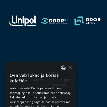
×
Adresa:
Ova veb lokacija koristi
SERBIAN
Bulevar Mihajla Pupina 8
kolačiće
21101 Novi Sad
ENGLISH
Koristimo kolačiće da personalizujemo
sadržaj, oglase i analiziramo naš saobraćaj.
Takođe delimo informacije o vašem
Korisnički centar:
korišćenju našeg sajta sa našim partnerima
za oglašavanje i analitiku koji ih mogu