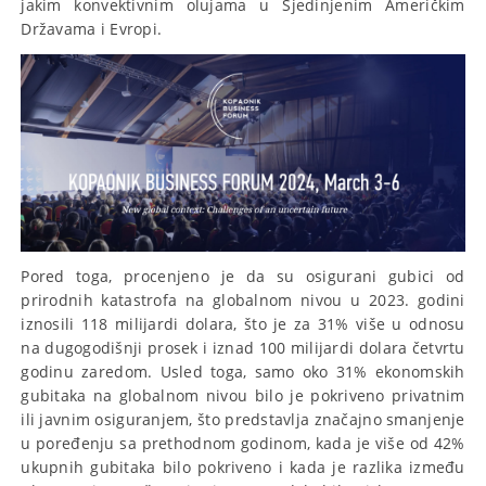
jakim konvektivnim olujama u Sjedinjenim Američkim
Državama i Evropi.
Pored toga, procenjeno je da su osigurani gubici od
prirodnih katastrofa na globalnom nivou u 2023. godini
iznosili 118 milijardi dolara, što je za 31% više u odnosu
na dugogodišnji prosek i iznad 100 milijardi dolara četvrtu
godinu zaredom. Usled toga, samo oko 31% ekonomskih
gubitaka na globalnom nivou bilo je pokriveno privatnim
ili javnim osiguranjem, što predstavlja značajno smanjenje
u poređenju sa prethodnom godinom, kada je više od 42%
ukupnih gubitaka bilo pokriveno i kada je razlika između