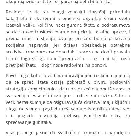
ukupnog iznosa štete i osiguranog dela bila niska.
Realnost je da su mnogi značajni događaji prirodnih
katastrofa i ekstremni vremenski događaji širom sveta
izazvali veliku količinu neosigurane štete, a podrazumeva
se da su ove troškove morale da pokriju lokalne uprave, i
prema mom mišljenju, ovo je prilično bolna prikrivena
socijalna nepravda, jer država obezbeđuje potrebna
sredstva kroz porez na dohodak i poreza na dobit pravnih
lica i stoga svi građani i preduzeća – čak i oni koji nisu
pretrpeli štetu – doprinose radovima na obnovi.
Povrh toga, kultura vođena upravljanjem rizikom čiji je cilj
da se spreči šteta ostaje pokretač u okviru poslovnih
strategija zbog činjenice da u preduzećima podiže svest o
sve većoj učestalosti i ozbiljnosti određenih rizika. S tim u
vezi, nema sumnje da osiguravajuća društva imaju ključnu
ulogu ne samo u pogledu rešavanja odštetnih zahteva već
i u pogledu usvajanja pažljivo osmišljenih mera za
sprečavanje gubitaka.
Više je nego jasno da svedočimo promeni u paradigmi