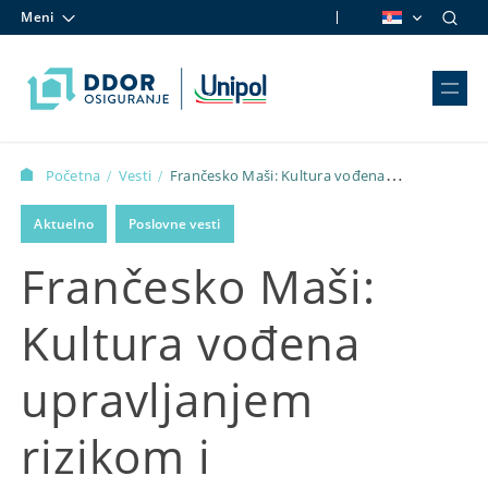
Meni
Skip to content
Početna
Vesti
Frančesko Maši: Kultura vođena
/
/
upravljanjem rizikom i sprečavanje štete na putu ka održivosti
Aktuelno
Poslovne vesti
Frančesko Maši:
Kultura vođena
upravljanjem
rizikom i