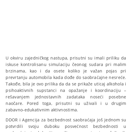
U okviru zajedničkog nastupa, prisutni su imali priliku da
iskuse kontrolisanu simulaciju čeonog sudara pri malim
brzinama, kao i da osete koliko je važan pojas pri
prevrtanju automobila kada dođe do saobraćajne nesreće.
Takođe, bila je ovo prilika da da se prikaže uticaj alkohola i
psihoaktivnih supstanci na opažanje i koordinaciju –
rešavanjem jednostavnih zadataka noseći posebne
naočare. Pored toga, prisutni su uživali i u drugim
zabavno-edukativnim aktivnostima.
DDOR i Agencija za bezbednost saobraćaja još jednom su
potvrdili svoju duboku posvećnost bezbednosti u