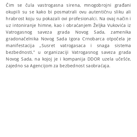
Čim se čula vastrogasna sirena, mnogobrojni građani
okupili su se kako bi posmatrali ovu autentičnu sliku ali
hrabrost koju su pokazali ovi profesionalci. Na ovaj način i
uz intoniranje himne, kao i obraćanjem Željka Vukovića iz
Vatrogasnog saveza grada Novog Sada, zamenika
gradonačelnika Novog Sada Igora Crnobarca otpočela je
manifestacija „Susret vatrogasaca i snaga sistema
bezbednosti,” u organizaciji Vatrogasnog saveza grada
Novog Sada, na kojoj je i kompanija DDOR uzela učešće,
zajedno sa Agencijom za bezbednost saobraćaja.