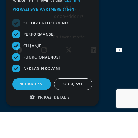
korišćenjem njihovih usluga.
Opširnije
Email:
PRIKAŽI SVE PARTNERE
(1561) →
ddor@ddor.rs
STROGO NEOPHODNO
PERFORMANSE
Društvene mreže:
CILJANJE
FUNKCIONALNOST
NEKLASIFIKOVANI
PRIHVATI SVE
ODBIJ SVE
PRIKAŽI DETALJE
Uslovi korišćenja
Politika privatnosti