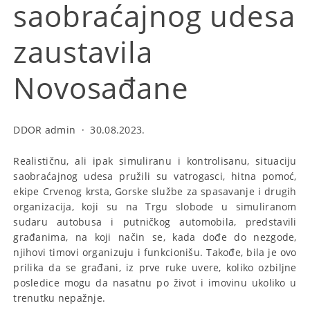
saobraćajnog udesa
zaustavila
Novosađane
DDOR admin
·
30.08.2023.
Realističnu, ali ipak simuliranu i kontrolisanu, situaciju
saobraćajnog udesa pružili su vatrogasci, hitna pomoć,
ekipe Crvenog krsta, Gorske službe za spasavanje i drugih
organizacija, koji su na Trgu slobode u simuliranom
sudaru autobusa i putničkog automobila, predstavili
građanima, na koji način se, kada dođe do nezgode,
njihovi timovi organizuju i funkcionišu. Takođe, bila je ovo
prilika da se građani, iz prve ruke uvere, koliko ozbiljne
posledice mogu da nasatnu po život i imovinu ukoliko u
trenutku nepažnje.