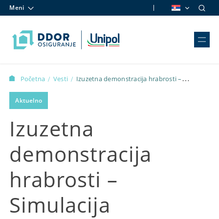
Meni
Skip to content
Početna
Vesti
Izuzetna demonstracija hrabrosti –
/
/
Simulacija saobraćajnog udesa zaustavila Novosađane
Aktuelno
Izuzetna
demonstracija
hrabrosti –
Simulacija