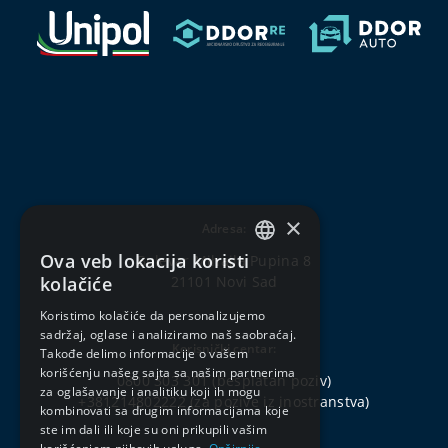
×
Adresa:
Ova veb lokacija koristi
Bulevar Mihajla Pupina 8
SERBIAN
kolačiće
21101 Novi Sad
ENGLISH
Koristimo kolačiće da personalizujemo
sadržaj, oglase i analiziramo naš saobraćaj.
Korisnički centar:
Takođe delimo informacije o vašem
korišćenju našeg sajta sa našim partnerima
0800 303 301
(besplatan poziv)
za oglašavanje i analitiku koji ih mogu
+381214802222
(za pozive iz inostranstva)
kombinovati sa drugim informacijama koje
ste im dali ili koje su oni prikupili vašim