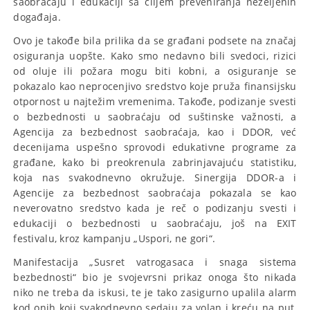
saobraćaju i edukaciji sa ciljem preveniranja neželjenih
događaja.
Ovo je takođe bila prilika da se građani podsete na značaj
osiguranja uopšte. Kako smo nedavno bili svedoci, rizici
od oluje ili požara mogu biti kobni, a osiguranje se
pokazalo kao neprocenjivo sredstvo koje pruža finansijsku
otpornost u najtežim vremenima. Takođe, podizanje svesti
o bezbednosti u saobraćaju od suštinske važnosti, a
Agencija za bezbednost saobraćaja, kao i DDOR, već
decenijama uspešno sprovodi edukativne programe za
građane, kako bi preokrenula zabrinjavajuću statistiku,
koja nas svakodnevno okružuje. Sinergija DDOR-a i
Agencije za bezbednost saobraćaja pokazala se kao
neverovatno sredstvo kada je reč o podizanju svesti i
edukaciji o bezbednosti u saobraćaju, još na EXIT
festivalu, kroz kampanju „Uspori, ne gori“.
Manifestacija „Susret vatrogasaca i snaga sistema
bezbednosti“ bio je svojevrsni prikaz onoga što nikada
niko ne treba da iskusi, te je tako zasigurno upalila alarm
kod onih koji svakodnevno sedaju za volan i kreću na put,