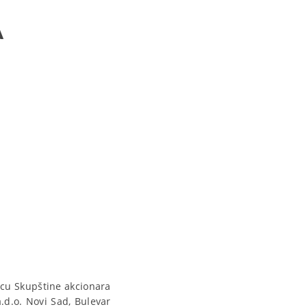
A
icu Skupštine akcionara
.d.o. Novi Sad, Bulevar