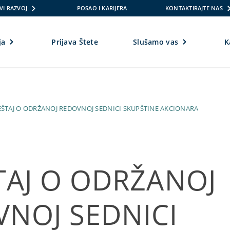
VI RAZVOJ
POSAO I KARIJERA
KONTAKTIRAJTE NAS
ja
Prijava Štete
Slušamo vas
K
IZVEŠTAJ O ODRŽANOJ REDOVNOJ SEDNICI SKUPŠTINE AKCIONARA
TAJ O ODRŽANOJ
NOJ SEDNICI