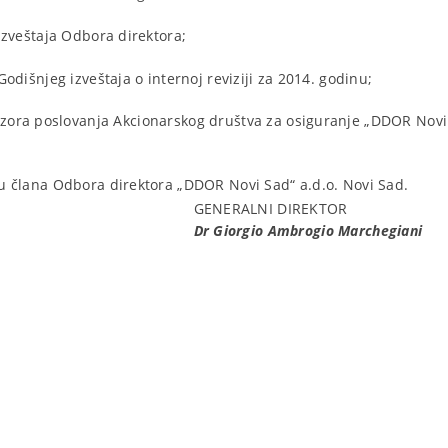
Izveštaja Odbora direktora;
odišnjeg izveštaja o internoj reviziji za 2014. godinu;
izora poslovanja Akcionarskog društva za osiguranje „DDOR Novi
 člana Odbora direktora „DDOR Novi Sad“ a.d.o. Novi Sad.
ALNI DIREKTOR
io Ambrogio Marchegiani