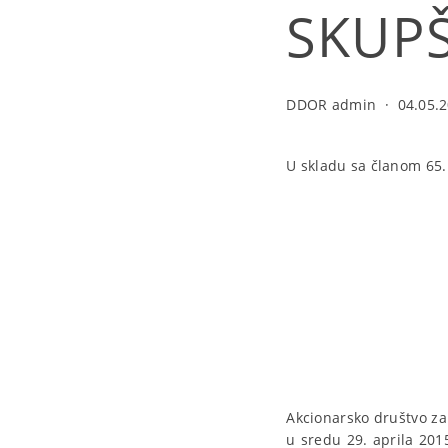
SKUP
DDOR admin
·
04.05.2
U skladu sa članom 65. Z
Akcionarsko društvo za
u sredu 29. aprila 201