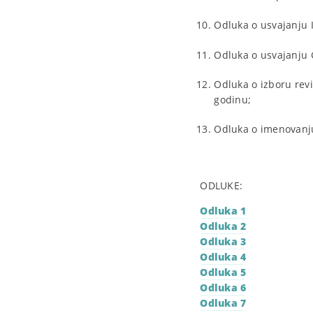
Odluka o usvajanju 
Odluka o usvajanju G
Odluka o izboru rev
godinu;
Odluka o imenovanju
GENER
Dr Giorg
ODLUKE:
Odluka 1
Odluka 2
Odluka 3
Odluka 4
Odluka 5
Odluka 6
Odluka 7