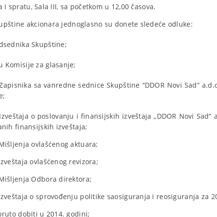
 I spratu, Sala III, sa početkom u 12,00 časova.
upštine akcionara jednoglasno su donete sledeće odluke:
dsednika Skupštine;
 Komisije za glasanje;
Zapisnika sa vanredne sednice Skupštine “DDOR Novi Sad” a.d.o
e;
zveštaja o poslovanju i finansijskih izveštaja „DDOR Novi Sad“ 
nih finansijskih izveštaja;
Mišljenja ovlašćenog aktuara;
zveštaja ovlašćenog revizora;
Mišljenja Odbora direktora;
zveštaja o sprovođenju politike saosiguranja i reosiguranja za 
ruto dobiti u 2014. godini;