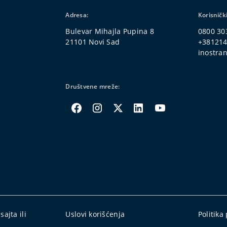
Adresa:
Korisničk
Bulevar Mihajla Pupina 8
0800 30
21101 Novi Sad
+38121
inostran
Društvene mreže:
ajta ili
Uslovi korišćenja
Politika