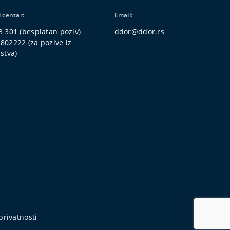
i centar:
Email:
3 301
(besplatan poziv)
ddor@ddor.rs
4802222
(za pozive iz
stva)
 privatnosti