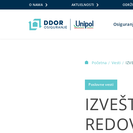
O NAMA
AKTUELNOSTI
ODRŽI
Osiguran
Skip to content
Početna
Vesti
/
/
Poslovne vesti
IZVEŠ
REDOV