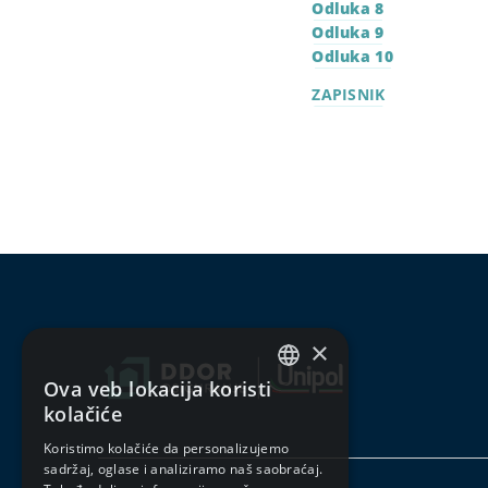
Odluka 8
Odluka 9
Odluka 10
ZAPISNIK
×
Ova veb lokacija koristi
SERBIAN
kolačiće
ENGLISH
Koristimo kolačiće da personalizujemo
sadržaj, oglase i analiziramo naš saobraćaj.