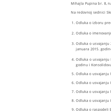
Mihajla Pupina br. 8, na
Na redovnoj sednici Sk
Odluka o izboru pre
Odluka o imenovanju
Odluka o usvajanju 
januara 2015. godin
Odluka o usvajanju I
godinu i Konsolidova
Odluka o usvajanju 
Odluka o usvajanju I
Odluka o usvajanju 
Odluka o usvajanju I
Odluka o raspodeli b