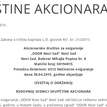
ŠTINE AKCIONAR
015.
akona o tržištu kapitala („Sl. glasnik RS“, br. 31/2011)
Akcionarsko društvo za osiguranje
„DDOR Novi Sad“ Novi Sad
Novi Sad, Bulevar Mihajla Pupina br. 8
Matični broj: 08194815
Pretežna delatnost: 6512 Neživotno osiguranje
dana 30.04.2015. godine objavljuje
IZVEŠTAJ O ODRŽANOJ
REDOVNOJ SEDNICI SKUPŠTINE AKCIONARA
 osiguranje „DDOR Novi Sad“ Novi Sad, održalo je redovnu sedn
5. godine, u Novom Sadu, u poslovnoj zgradi “DDOR Novi Sad” a