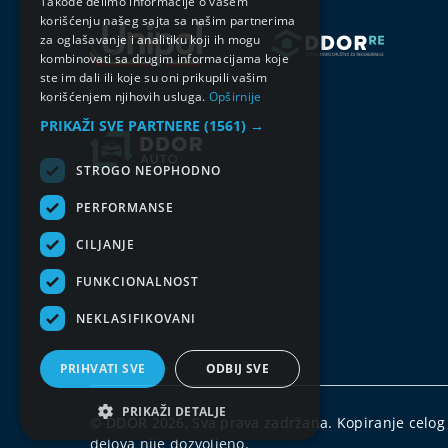
Takođe delimo informacije o vašem
korišćenju našeg sajta sa našim partnerima
za oglašavanje i analitiku koji ih mogu
kombinovati sa drugim informacijama koje
ste im dali ili koje su oni prikupili vašim
korišćenjem njihovih usluga.
Opširnije
PRIKAŽI SVE PARTNERE
(1561) →
STROGO NEOPHODNO
PERFORMANSE
CILJANJE
FUNKCIONALNOST
NEKLASIFIKOVANI
PRIHVATI SVE
ODBIJ SVE
PRIKAŽI DETALJE
© DDOR 2026, Sva prava zadržana. Kopiranje celog s
delova nije dozvoljeno.