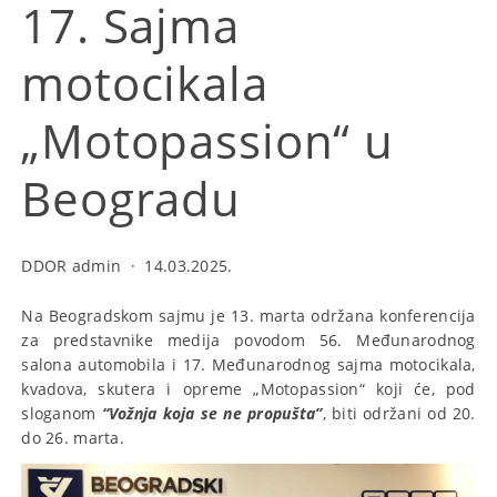
17. Sajma
motocikala
„Motopassion“ u
Beogradu
DDOR admin
·
14.03.2025.
Na Beogradskom sajmu je 13. marta održana konferencija
za predstavnike medija povodom 56. Međunarodnog
salona automobila i 17. Međunarodnog sajma motocikala,
kvadova, skutera i opreme „Motopassion“ koji će, pod
sloganom
“Vožnja koja se ne propušta”
, biti održani od 20.
do 26. marta.