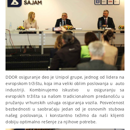
DDOR osiguranje deo je Unipol grupe, jednog od lidera na
evropskom tržištu, koja ima veliki oblim poslovanja u auto
industriji. Kombinujemo iskustvo u osiguranju sa
evropskih tržišta sa našom tradicionalnom predanošću u
pružanju vrhunskih usluga osiguranja vozila. Posvećenost
bezbednosti u saobraćaju jedan od je osnovnih stubova
našeg poslovanja, i konstantno težimo da naši klijenti
dobiju optimalno rešenje za njihove potrebe.