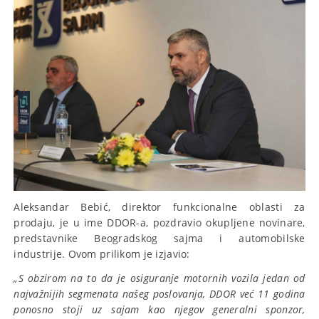
Aleksandar Bebić, direktor funkcionalne oblasti za
prodaju, je u ime DDOR-a, pozdravio okupljene novinare,
predstavnike Beogradskog sajma i automobilske
industrije. Ovom prilikom je izjavio:
„S obzirom na to da je osiguranje motornih vozila jedan od
najvažnijih segmenata našeg poslovanja, DDOR već 11 godina
ponosno stoji uz sajam kao njegov generalni sponzor,