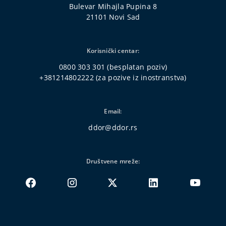
Bulevar Mihajla Pupina 8
21101 Novi Sad
Korisnički centar:
0800 303 301
(besplatan poziv)
+381214802222
(za pozive iz inostranstva)
Email:
ddor@ddor.rs
Društvene mreže: