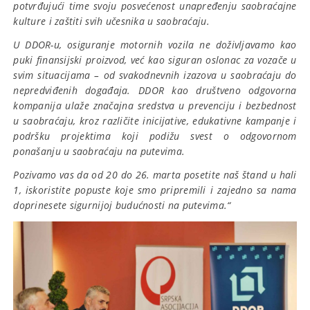
potvrđujući time svoju posvećenost unapređenju saobraćajne
kulture i zaštiti svih učesnika u saobraćaju.
U DDOR-u, osiguranje motornih vozila ne doživljavamo kao
puki finansijski proizvod, već kao siguran oslonac za vozače u
svim situacijama – od svakodnevnih izazova u saobraćaju do
nepredviđenih događaja. DDOR kao društveno odgovorna
kompanija ulaže značajna sredstva u prevenciju i bezbednost
u saobraćaju, kroz različite inicijative, edukativne kampanje i
podršku projektima koji podižu svest o odgovornom
ponašanju u saobraćaju na putevima.
Pozivamo vas da od 20 do 26. marta posetite naš štand u hali
1, iskoristite popuste koje smo pripremili i zajedno sa nama
doprinesete sigurnijoj budućnosti na putevima.“