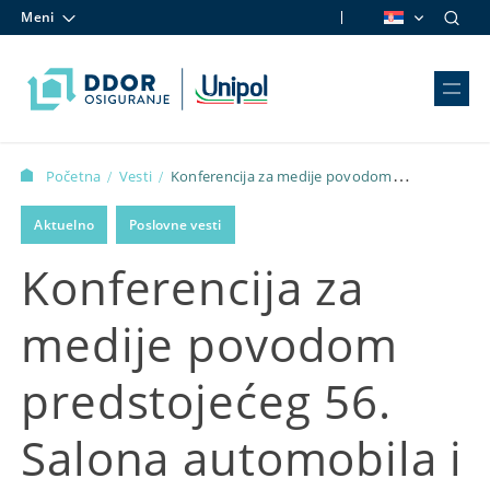
Meni
Skip to content
Početna
Vesti
Konferencija za medije povodom
/
/
predstojećeg 56. Salona automobila i 17. Sajma motocikala
Aktuelno
Poslovne vesti
„Motopassion“ u Beogradu
Konferencija za
medije povodom
predstojećeg 56.
Salona automobila i