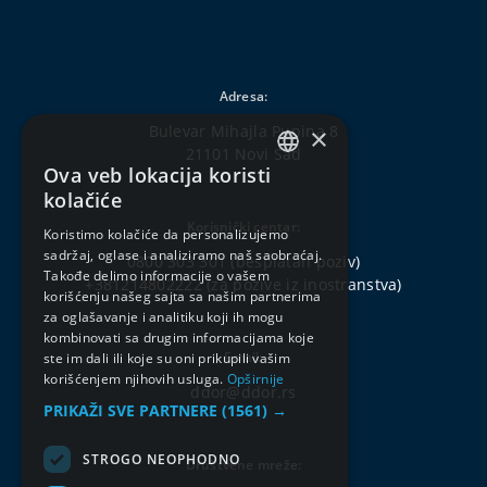
Adresa:
Bulevar Mihajla Pupina 8
×
21101 Novi Sad
Ova veb lokacija koristi
SERBIAN
kolačiće
ENGLISH
Korisnički centar:
Koristimo kolačiće da personalizujemo
sadržaj, oglase i analiziramo naš saobraćaj.
0800 303 301
(besplatan poziv)
Takođe delimo informacije o vašem
+381214802222
(za pozive iz inostranstva)
korišćenju našeg sajta sa našim partnerima
za oglašavanje i analitiku koji ih mogu
kombinovati sa drugim informacijama koje
Email:
ste im dali ili koje su oni prikupili vašim
korišćenjem njihovih usluga.
Opširnije
ddor@ddor.rs
PRIKAŽI SVE PARTNERE
(1561) →
STROGO NEOPHODNO
Društvene mreže: