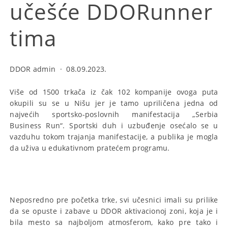
učešće DDORunner
tima
DDOR admin
·
08.09.2023.
Više od 1500 trkača iz čak 102 kompanije ovoga puta
okupili su se u Nišu jer je tamo upriličena jedna od
najvećih sportsko-poslovnih manifestacija „Serbia
Business Run“. Sportski duh i uzbuđenje osećalo se u
vazduhu tokom trajanja manifestacije, a publika je mogla
da uživa u edukativnom pratećem programu.
Neposredno pre početka trke, svi učesnici imali su prilike
da se opuste i zabave u DDOR aktivacionoj zoni, koja je i
bila mesto sa najboljom atmosferom, kako pre tako i