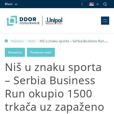
Meni
Skip to content
Početna
Vesti
Niš u znaku sporta – Serbia Business Run
/
/
okupio 1500 trkača uz zapaženo učešće DDORunner tima
Aktuelno
Poslovne vesti
Niš u znaku sporta
– Serbia Business
Run okupio 1500
trkača uz zapaženo