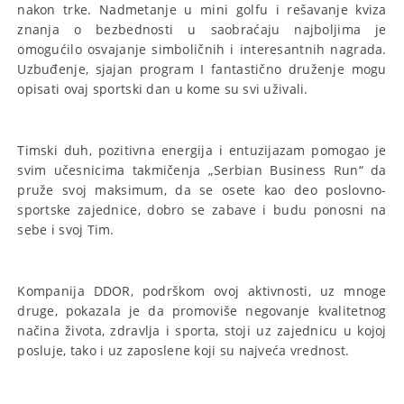
nakon trke. Nadmetanje u mini golfu i rešavanje kviza
znanja o bezbednosti u saobraćaju najboljima je
omogućilo osvajanje simboličnih i interesantnih nagrada.
Uzbuđenje, sjajan program I fantastično druženje mogu
opisati ovaj sportski dan u kome su svi uživali.
Timski duh, pozitivna energija i entuzijazam pomogao je
svim učesnicima takmičenja „Serbian Business Run“ da
pruže svoj maksimum, da se osete kao deo poslovno-
sportske zajednice, dobro se zabave i budu ponosni na
sebe i svoj Tim.
Kompanija DDOR, podrškom ovoj aktivnosti, uz mnoge
druge, pokazala je da promoviše negovanje kvalitetnog
načina života, zdravlja i sporta, stoji uz zajednicu u kojoj
posluje, tako i uz zaposlene koji su najveća vrednost.