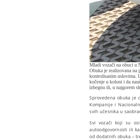
Mladi vozači na obuci u
Obuka je realizovana na 
kontrolisanim uslovima. Uč
kočenje u koloni i da nau
izbegnu ili, u najgorem s
Sprovedena obuka je d
Kompanije i Nacionaln
svih učesnika u saobr
Svi vozači koji su o
autoodgovornosti ili k
od dodatnih obuka – t