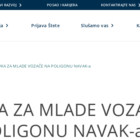
VI RAZVOJ
POSAO I KARIJERA
KONTAKTIRAJTE NAS
ja
Prijava Štete
Slušamo vas
K
OBUKA ZA MLADE VOZAČE NA POLIGONU NAVAK-a
A ZA MLADE VOZ
OLIGONU NAVAK-