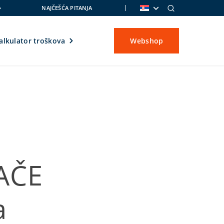
NAJČEŠĆA PITANJA
alkulator troškova
Webshop
AČE
a