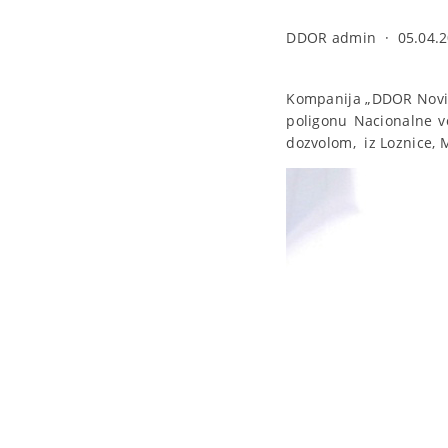
DDOR admin
·
05.04.2
Kompanija „DDOR Novi S
poligonu Nacionalne 
dozvolom, iz Loznice, M