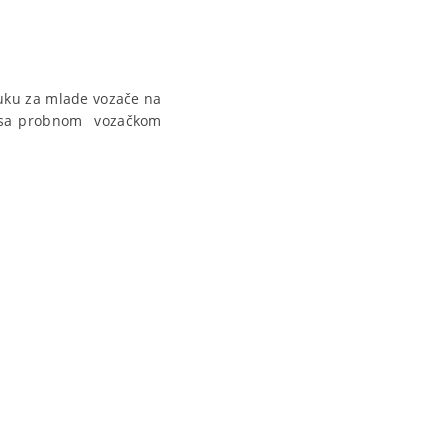
buku za mlade vozače na
a sa probnom vozačkom