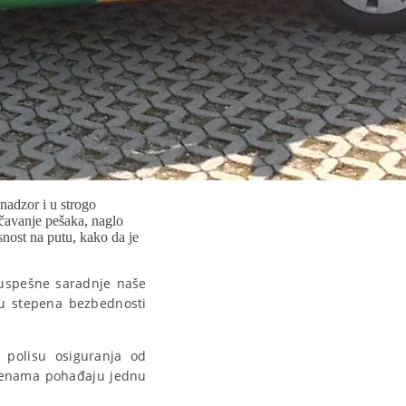
adzor i u strogo
trčavanje pešaka, naglo
nost na putu, kako da je
 uspešne saradnje naše
ju stepena bezbednosti
 polisu osiguranja od
m cenama pohađaju jednu