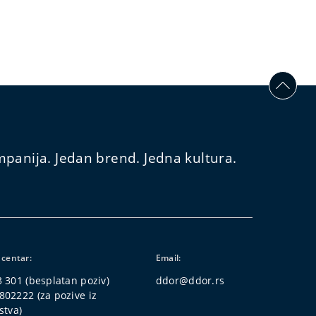
panija. Jedan brend. Jedna kultura.
 centar:
Email:
3 301
(besplatan poziv)
ddor@ddor.rs
802222
(za pozive iz
stva)