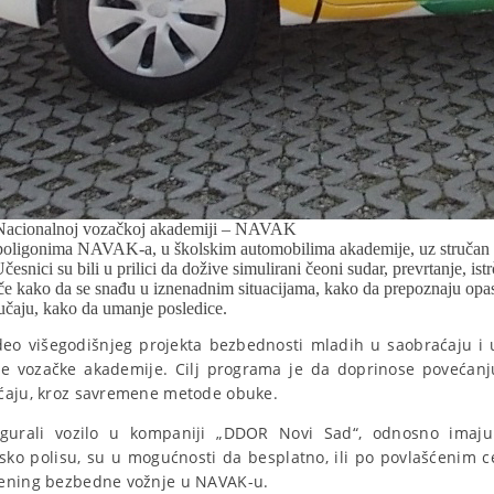
 Nacionalnoj vozačkoj akademiji – NAVAK
poligonima NAVAK-a, u školskim automobilima akademije, uz stručan n
esnici su bili u prilici da dožive simulirani čeoni sudar, prevrtanje, is
če kako da se snađu u iznenadnim situacijama, kako da prepoznaju opas
lučaju, kako da umanje posledice.
eo višegodišnjeg projekta bezbednosti mladih u saobraćaju i
e vozačke akademije. Cilj programa je da doprinose povećan
aćaju, kroz savremene metode obuke.
sigurali vozilo u kompaniji „DDOR Novi Sad“, odnosno imaju
asko polisu, su u mogućnosti da besplatno, ili po povlašćeni
rening bezbedne vožnje u NAVAK-u.