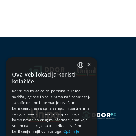
×
Ova veb lokacija koristi
SERBIAN
kolačiće
ENGLISH
Koristimo kolačiće da personalizujemo
sadržaj, oglase i analiziramo naš saobraćaj.
Takođe delimo informacije o vašem
korišćenju našeg sajta sa našim partnerima
za oglašavanje i analitiku koji ih mogu
kombinovati sa drugim informacijama koje
ste im dali ili koje su oni prikupili vašim
korišćenjem njihovih usluga.
Opširnije