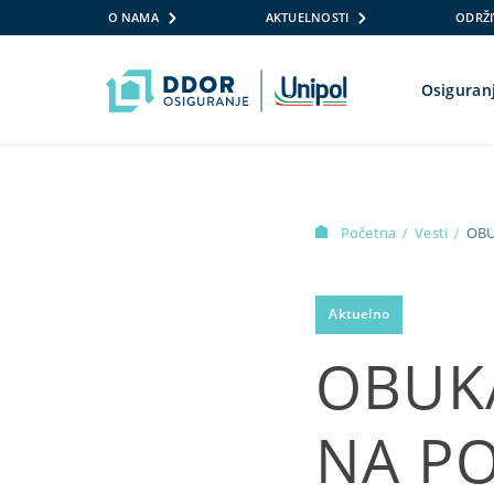
O NAMA
AKTUELNOSTI
ODRŽI
Osiguran
Skip to content
Početna
Vesti
/
/
Aktuelno
OBUK
NA P