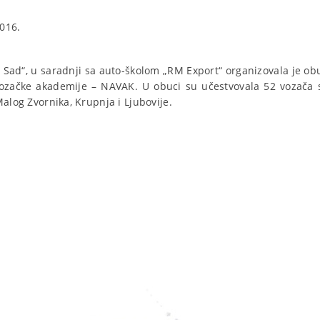
016.
ad“, u saradnji sa auto-školom „RM Export“ organizovala je o
vozačke akademije – NAVAK. U obuci su učestvovala 52 vozač
alog Zvornika, Krupnja i Ljubovije.