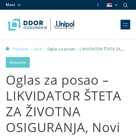
Meni
Skip to content
Početna
Vesti
Oglas za posao – LIKVIDATOR ŠTETA ZA
/
/
ŽIVOTNA OSIGURANJA, Novi Sad
Aktuelno
Oglas za posao –
LIKVIDATOR ŠTETA
ZA ŽIVOTNA
OSIGURANJA, Novi