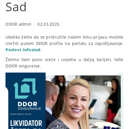
Sad
DDOR admin
·
02.03.2020.
Ukoliko želite da se pridružite našem timu prijavu možete
izvršiti putem DDOR profila na portalu za zapošljavanje:
Poslovi Infostud
.
Želimo Vam puno sreće i uspeha u daljoj karijeri, Vaše
DDOR osiguranje.