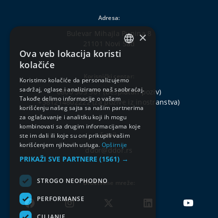
Adresa:
Bulevar Mihajla Pupina 8
×
21101 Novi Sad
Ova veb lokacija koristi
SERBIAN
kolačiće
ENGLISH
Korisnički centar:
Koristimo kolačiće da personalizujemo
sadržaj, oglase i analiziramo naš saobraćaj.
0800 303 301
(besplatan poziv)
Takođe delimo informacije o vašem
+381214802222
(za pozive iz inostranstva)
korišćenju našeg sajta sa našim partnerima
za oglašavanje i analitiku koji ih mogu
kombinovati sa drugim informacijama koje
Email:
ste im dali ili koje su oni prikupili vašim
korišćenjem njihovih usluga.
Opširnije
ddor@ddor.rs
PRIKAŽI SVE PARTNERE
(1561) →
STROGO NEOPHODNO
Društvene mreže:
PERFORMANSE
CILJANJE