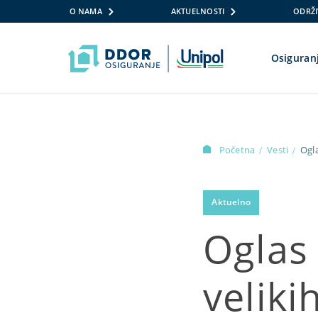
O NAMA
AKTUELNOSTI
ODRŽI
Osiguran
Skip to content
Početna
Vesti
Ogl
/
/
Aktuelno
Oglas 
veliki