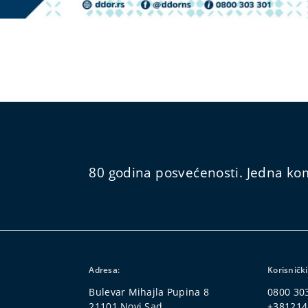
80 godina posvećenosti. Jedna kom
Adresa:
Korisnički
Bulevar Mihajla Pupina 8
0800 30
21101 Novi Sad
+381214