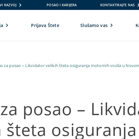
VI RAZVOJ
POSAO I KARIJERA
KONTAKTIRAJTE NAS
ja
Prijava Štete
Slušamo vas
K
as za posao – Likvidator velikih šteta osiguranja motornih vozila u Nov
za posao – Likvid
h šteta osiguranja