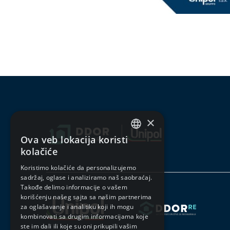
×
Ova veb lokacija koristi
SERBIAN
kolačiće
ENGLISH
Koristimo kolačiće da personalizujemo
sadržaj, oglase i analiziramo naš saobraćaj.
Takođe delimo informacije o vašem
korišćenju našeg sajta sa našim partnerima
za oglašavanje i analitiku koji ih mogu
kombinovati sa drugim informacijama koje
ste im dali ili koje su oni prikupili vašim