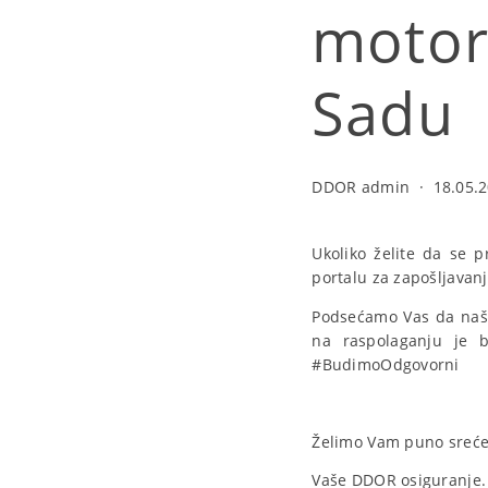
motor
Sadu
DDOR admin
·
18.05.2
Ukoliko želite da se 
portalu za zapošljavan
Podsećamo Vas da naša
na raspolaganju je be
#BudimoOdgovorni
Želimo Vam puno sreće i
Vaše DDOR osiguranje.