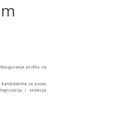
om
Rosiguranje profila na
a kandidatima za posao
egrutacija i selekcija