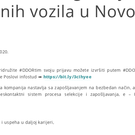
nih vozila u Nov
020.
pridružite #DDORtim svoju prijavu možete izvršiti putem #DDO
je Poslovi infostud ➡
https://bit.ly/3cIhyee
 kompanija nastavlja sa zapošljavanjem na bezbedan način, 
skontaktni sistem procesa selekcije i zapošljavanja, e – R
 uspeha u daljoj karijeri,