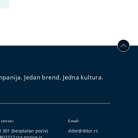
panija. Jedan brend. Jedna kultura.
 centar:
Email:
3 301
(besplatan poziv)
ddor@ddor.rs
802222
(za pozive iz