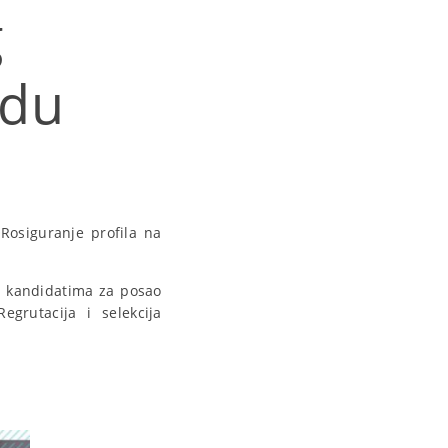
g
adu
Rosiguranje profila na
a kandidatima za posao
egrutacija i selekcija