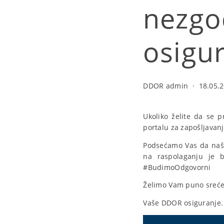
nezgo
osigu
DDOR admin
·
18.05.2
Ukoliko želite da se 
portalu za zapošljavan
Podsećamo Vas da naša
na raspolaganju je be
#BudimoOdgovorni
Želimo Vam puno sreće i
Vaše DDOR osiguranje.