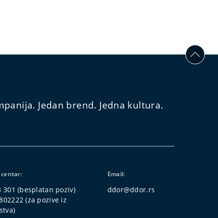
panija. Jedan brend. Jedna kultura.
 centar:
Email:
3 301
(besplatan poziv)
ddor@ddor.rs
802222
(za pozive iz
stva)