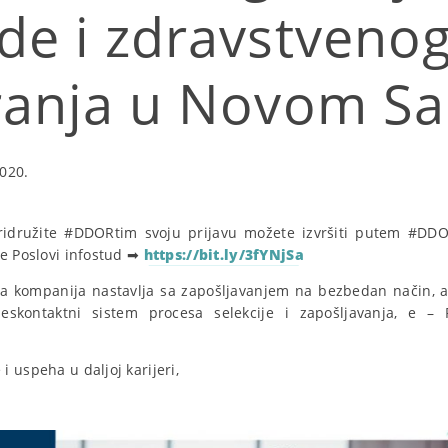
de i zdravstveno
ranja u Novom S
020.
pridružite #DDORtim svoju prijavu možete izvršiti putem #DDO
je Poslovi infostud ➡
https://bit.ly/3fYNjSa
 kompanija nastavlja sa zapošljavanjem na bezbedan način, 
skontaktni sistem procesa selekcije i zapošljavanja, e – R
 uspeha u daljoj karijeri,