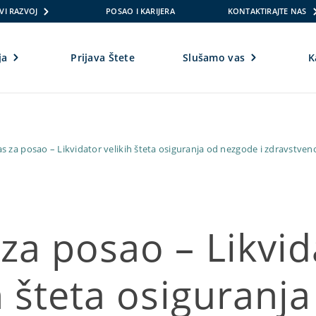
VI RAZVOJ
POSAO I KARIJERA
KONTAKTIRAJTE NAS
ja
Prijava Štete
Slušamo vas
K
as za posao – Likvidator velikih šteta osiguranja od nezgode i zdravstv
za posao – Likvid
h šteta osiguranj