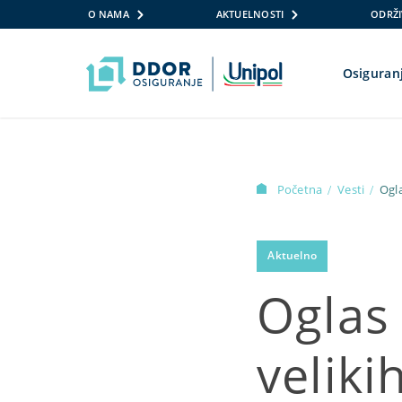
O NAMA
AKTUELNOSTI
ODRŽI
Osiguran
Skip to content
Početna
Vesti
Ogl
/
/
Sadu
Aktuelno
Oglas 
veliki