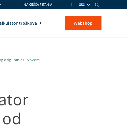
NAJČEŠĆA PITANJA
alkulator troškova
Webshop
enog osiguranja u Novom
ator
a od