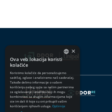
×
Ova veb lokacija koristi
SERBIAN
kolačiće
ENGLISH
Koristimo kolačiće da personalizujemo
sadržaj, oglase i analiziramo naš saobraćaj.
Takođe delimo informacije o vašem
korišćenju našeg sajta sa našim partnerima
za oglašavanje i analitiku koji ih mogu
kombinovati sa drugim informacijama koje
ste im dali ili koje su oni prikupili vašim
korišćenjem njihovih usluga.
Opširnije