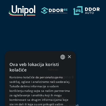
×
Ova veb lokacija koristi
SERBIAN
kolačiće
Adresa:
ENGLISH
Bulevar Mihajla Pupina 8
Koristimo kolačiće da personalizujemo
21101 Novi Sad
sadržaj, oglase i analiziramo naš saobraćaj.
Takođe delimo informacije o vašem
korišćenju našeg sajta sa našim partnerima
za oglašavanje i analitiku koji ih mogu
Korisnički centar:
kombinovati sa drugim informacijama koje
ste im dali ili koje su oni prikupili vašim
0800 303 301
(besplatan poziv)