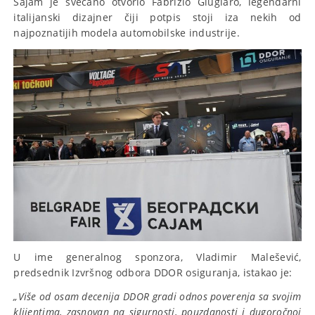
Sajam je svečano otvorio Fabrizio Giugiaro, legendarni
italijanski dizajner čiji potpis stoji iza nekih od
najpoznatijih modela automobilske industrije.
U ime generalnog sponzora, Vladimir Malešević,
predsednik Izvršnog odbora DDOR osiguranja, istakao je:
„Više od osam decenija DDOR gradi odnos poverenja sa svojim
klijentima, zasnovan na sigurnosti, pouzdanosti i dugoročnoj