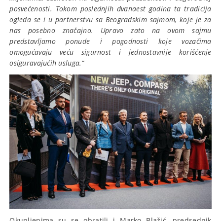
posvećenosti. Tokom poslednjih dvanaest godina ta tradicija
ogleda se i u partnerstvu sa Beogradskim sajmom, koje je za
nas posebno značajno. Upravo zato na ovom sajmu
predstavljamo ponude i pogodnosti koje vozačima
omogućavaju veću sigurnost i jednostavnije korišćenje
osiguravajućih usluga.“
Okupljenima su se obratili i Marko Blažić, predsednik