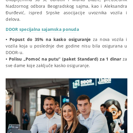
Nadzornog odbora Beogradskog sajma, kao i Aleksandra
Đurđević, ispred Srpske asocijacije uvoznika vozila i
delova.
DDOR specijalna sajamska ponuda
• Popust do 35% na kasko osiguranje
za nova vozila i
vozila koja u poslednje dve godine nisu bila osigurana u
DDOR-u.
• Polisu „Pomoć na putu“ (paket Standard) za 1 dinar
za
sve dame koje zaključe kasko osiguranje.