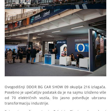
Ovogodišnji DDOR BG CAR SHOW 09 okuplja 216 izlagača.
Posebno je upečatljiv podatak da je na sajmu izloženo više
od 70 električnih vozila, što jasno potvrđuje ubrzanu
transformaciju industrije.