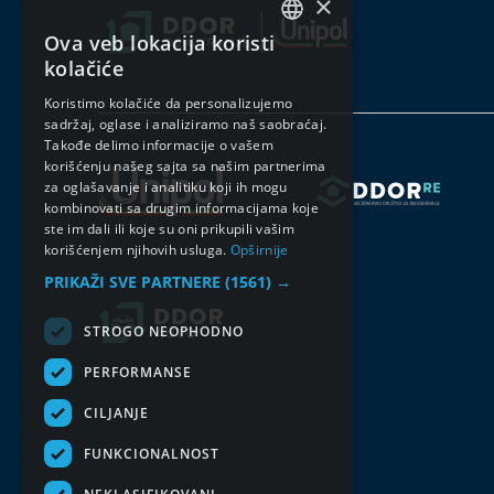
×
Ova veb lokacija koristi
SERBIAN
kolačiće
ENGLISH
Koristimo kolačiće da personalizujemo
sadržaj, oglase i analiziramo naš saobraćaj.
Takođe delimo informacije o vašem
korišćenju našeg sajta sa našim partnerima
za oglašavanje i analitiku koji ih mogu
kombinovati sa drugim informacijama koje
ste im dali ili koje su oni prikupili vašim
korišćenjem njihovih usluga.
Opširnije
PRIKAŽI SVE PARTNERE
(1561) →
STROGO NEOPHODNO
PERFORMANSE
CILJANJE
FUNKCIONALNOST