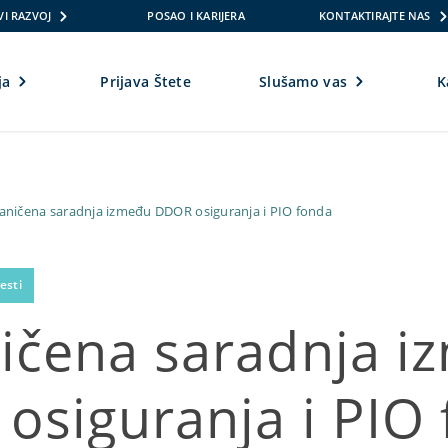
VI RAZVOJ
POSAO I KARIJERA
KONTAKTIRAJTE NAS
ja
Prijava Štete
Slušamo vas
K
aničena saradnja između DDOR osiguranja i PIO fonda
esti
ičena saradnja i
osiguranja i PIO