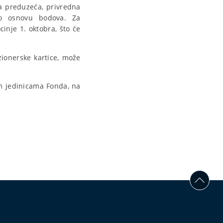
na preduzeća, privredna
po osnovu bodova. Za
cinje 1. oktobra, što će
zionerske kartice, može
im jedinicama Fonda, na