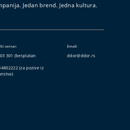
panija. Jedan brend. Jedna kultura.
čki centar:
Email:
03 301
(besplatan
ddor@ddor.rs
14802222
(za pozive iz
anstva)