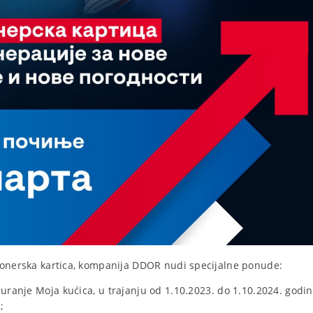
ionerska kartica, kompanija DDOR nudi specijalne ponude:
ranje Moja kućica, u trajanju od 1.10.2023. do 1.10.2024. godine
;