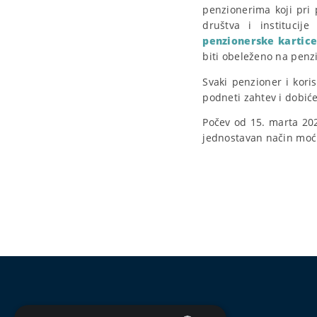
penzionerima koji pri 
društva i instituci
penzionerske kartic
biti obeleženo na penzi
Svaki penzioner i kori
podneti zahtev i dobiće
Počev od 15. marta 202
jednostavan način moći