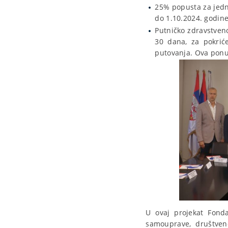
25% popusta za jedno
do 1.10.2024. godine
Putničko zdravstven
30 dana, za pokrić
putovanja. Ova ponud
U ovaj projekat Fonda
samouprave, društven