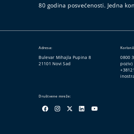
80 godina posvećenosti. Jedna kom
Adresa:
Korisni
Bulevar Mihajla Pupina 8
0800 3
21101 Novi Sad
poziv)
+3812
inostr
Društvene mreže: