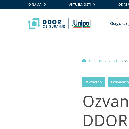
O NAMA
AKTUELNOSTI
ODRŽI
Osiguran
Skip to content
Početna
Vesti
Ozv
/
/
Aktuelno
Poslovne v
Ozvan
DDOR 