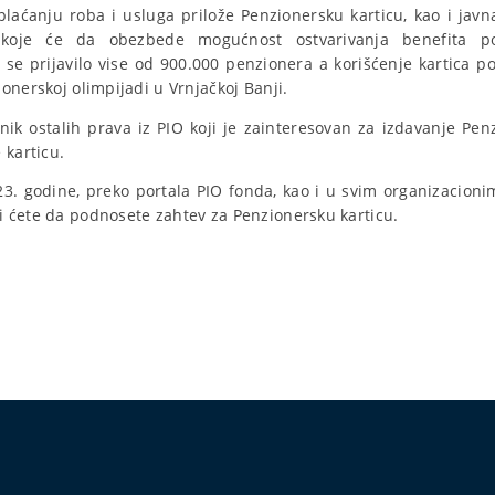
plaćanju roba i usluga prilože Penzionersku karticu, kao i jav
je koje će da obezbede mogućnost ostvarivanja benefita 
e
se prijavilo vise od 900.000 penzionera a korišćenje kartica po
onerskoj olimpijadi u Vrnjačkoj Banji.
snik ostalih prava iz PIO koji je zainteresovan za izdavanje Pen
 karticu.
3. godine, preko portala PIO fonda, kao i u svim organizacion
 ćete da podnosete zahtev za Penzionersku karticu.