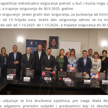
godišnje individualno osiguranje pomoći u kući i kućna nega, u
; a trajanje osiguranja do 30.9.2025. godine.
o osiguranje -jedan gratis dan osiguranja, za putovanja od mi
e od 15 hiljada evra. Gratis dan osiguranja odnosi se na in
a važi od 1.10.2023. do 1.10.2024., a trajanje osiguranja do 30.
 uključuje se šira društvena zajednica, pre svega Vlada Rep
o odgovorni privredni subjekti i preduzetnici koji će obezb