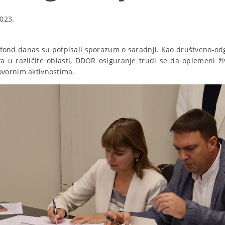
023.
fond danas su potpisali sporazum o saradnji. Kao društveno-od
a u različite oblasti, DDOR osiguranje trudi se da oplemeni živ
vornim aktivnostima.