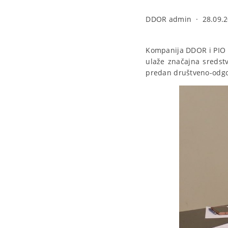
DDOR admin
·
28.09.2
Kompanija DDOR i PIO 
ulaže značajna sredstv
predan društveno-odgo