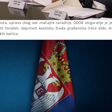
puta, upravo zbog ove značajne saradnje, DDOR osiguranje je 
IO fondom, doprineti kvalitetu života građanima treće dobi, 
ih kartica.