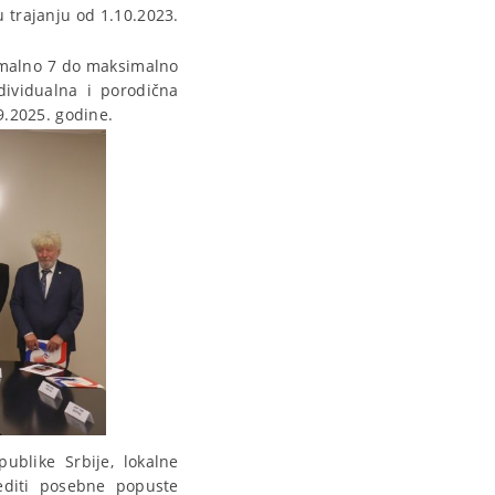
 trajanju od 1.10.2023.
nimalno 7 do maksimalno
dividualna i porodična
9.2025. godine.
ublike Srbije, lokalne
editi posebne popuste