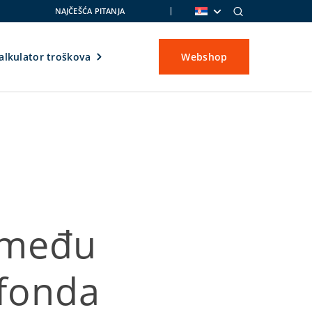
NAJČEŠĆA PITANJA
alkulator troškova
Webshop
zmeđu
 fonda