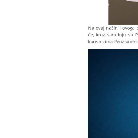
Na ovaj način i ovoga 
će, kroz saradnju sa P
korisnicima Penzionersk