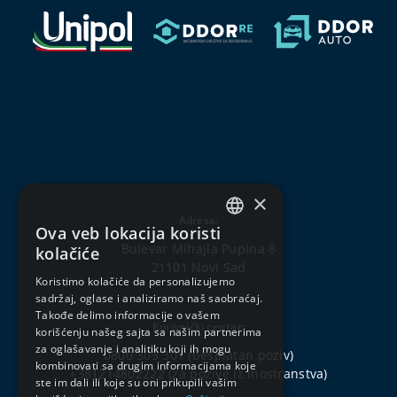
×
Adresa:
Ova veb lokacija koristi
SERBIAN
Bulevar Mihajla Pupina 8
kolačiće
21101 Novi Sad
ENGLISH
Koristimo kolačiće da personalizujemo
sadržaj, oglase i analiziramo naš saobraćaj.
Takođe delimo informacije o vašem
Korisnički centar:
korišćenju našeg sajta sa našim partnerima
za oglašavanje i analitiku koji ih mogu
0800 303 301
(besplatan poziv)
kombinovati sa drugim informacijama koje
+381214802222
(za pozive iz inostranstva)
ste im dali ili koje su oni prikupili vašim