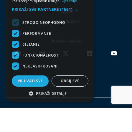
korišćenjem njihovih usluga.
Opširnije
PRIKAŽI SVE PARTNERE
(1561) →
Email:
ddor@ddor.rs
STROGO NEOPHODNO
PERFORMANSE
Društvene mreže:
CILJANJE
FUNKCIONALNOST
NEKLASIFIKOVANI
PRIHVATI SVE
ODBIJ SVE
PRIKAŽI DETALJE
Uslovi korišćenja