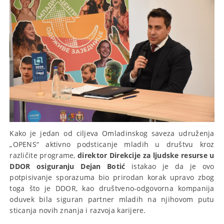
Kako je jedan od ciljeva Omladinskog saveza udruženja
„OPENS“ aktivno podsticanje mladih u društvu kroz
različite programe,
direktor Direkcije za ljudske resurse u
DDOR osiguranju Dejan Botić
istakao je da je ovo
potpisivanje sporazuma bio prirodan korak upravo zbog
toga što je DDOR, kao društveno-odgovorna kompanija
oduvek bila siguran partner mladih na njihovom putu
sticanja novih znanja i razvoja karijere.