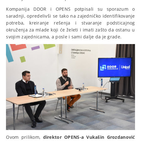
Kompanija DDOR i OPENS potpisali su sporazum o
saradnji, opredelivši se tako na zajedničko identifikovanje
potreba, kreiranje rešenja i stvaranje podsticajnog
okruženja za mlade koji će želeti i imati zašto da ostanu u
svojim zajednicama, a posle i sami dalje da je grade.
Ovom prilikom,
direktor OPENS-a Vukašin Grozdanović