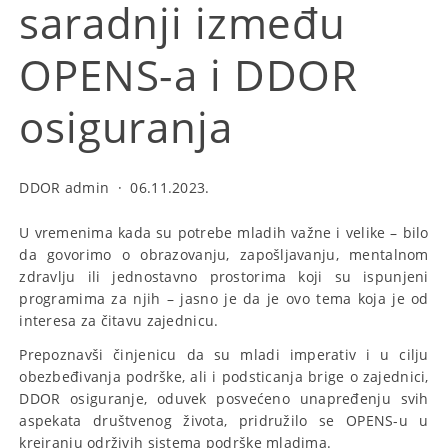
saradnji između
OPENS-a i DDOR
osiguranja
DDOR admin
·
06.11.2023.
U vremenima kada su potrebe mladih važne i velike – bilo
da govorimo o obrazovanju, zapošljavanju, mentalnom
zdravlju ili jednostavno prostorima koji su ispunjeni
programima za njih – jasno je da je ovo tema koja je od
interesa za čitavu zajednicu.
Prepoznavši činjenicu da su mladi imperativ i u cilju
obezbeđivanja podrške, ali i podsticanja brige o zajednici,
DDOR osiguranje, oduvek posvećeno unapređenju svih
aspekata društvenog života, pridružilo se OPENS-u u
kreiranju održivih sistema podrške mladima.