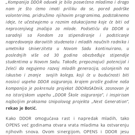
„Kompanija DDOR oduvek je bila posvećena mladima i drago
nam je što ćemo imati priliku da se, pored podrške
volonterima, pridružimo njihovim programima, podstaknemo
ideje, te učestvujemo u raznim edukacijama koje će biti od
neprocenjivog značaja za mlade. Podsetiću da DDOR u
saradnji sa Fondom za stipendiranje i podsticanje
napredovanja darovitih studenata i mladih naučnih radnika i
umetnika Univerziteta u Novom Sadu kontinuirano, u
poslednjih više od 30 godina obezbeđuje stipendije
studentima u Novom Sadu. Takođe, prepoznajući potencijal i
želeći da negujemo razvoj mladih generacija, oslonjenih na
iskustvo i znanje svojih kolega, koji će u budućnosti biti
nosioci uspeha DDOR osiguranja, krajem prošle godine naša
kompanija je pokrenula projekat DDORaSADnik, zasnovan je
na istorijskom uspehu „DDOR Škole osiguranja”, i inspirisan
najboljim praksama Unipolovog projekta „Next Generation“
,
rekao je Botić.
Kako DDOR omogućava rast i napredak mladih, tako
OPENS već godinama otvara vrata mladima ka ostvarenju
njihovih snova. Ovom sinergijom, OPENS i DDOR jesu