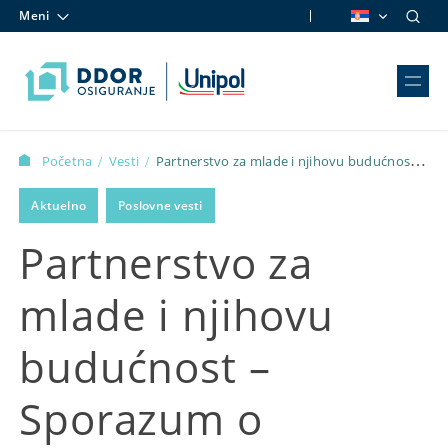
Meni
Skip to content
Početna
Vesti
Partnerstvo za mlade i njihovu budućnost –
/
/
Sporazum o saradnji između OPENS-a i DDOR osiguranja
Aktuelno
Poslovne vesti
Partnerstvo za
mlade i njihovu
budućnost –
Sporazum o