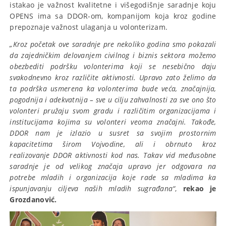
istakao je važnost kvalitetne i višegodišnje saradnje koju
OPENS ima sa DDOR-om, kompanijom koja kroz godine
prepoznaje važnost ulaganja u volonterizam.
„Kroz početak ove saradnje pre nekoliko godina smo pokazali
da zajedničkim delovanjem civilnog i biznis sektora možemo
obezbediti podršku volonterima koji se nesebično daju
svakodnevno kroz različite aktivnosti. Upravo zato želimo da
ta podrška usmerena ka volonterima bude veća, značajnija,
pogodnija i adekvatnija – sve u cilju zahvalnosti za sve ono što
volonteri pružaju svom gradu i različitim organizacijama i
institucijama kojima su volonteri veoma značajni. Takođe,
DDOR nam je izlazio u susret sa svojim prostornim
kapacitetima širom Vojvodine, ali i obrnuto kroz
realizovanje DDOR aktivnosti kod nas. Takav vid međusobne
saradnje je od velikog značaja upravo jer odgovara na
potrebe mladih i organizacija koje rade sa mladima ka
ispunjavanju ciljeva naših mladih sugrađana“
,
rekao je
Grozdanović.