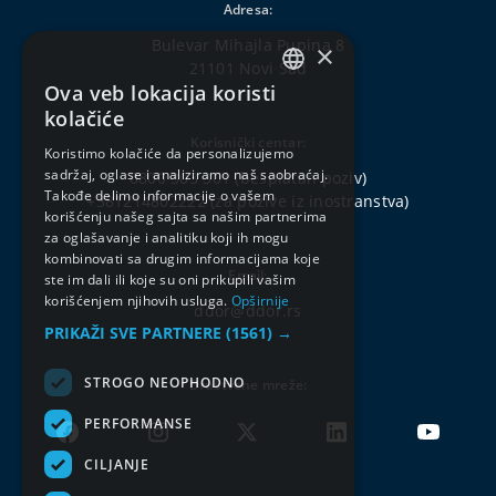
Adresa:
Bulevar Mihajla Pupina 8
×
21101 Novi Sad
Ova veb lokacija koristi
SERBIAN
kolačiće
ENGLISH
Korisnički centar:
Koristimo kolačiće da personalizujemo
sadržaj, oglase i analiziramo naš saobraćaj.
0800 303 301
(besplatan poziv)
Takođe delimo informacije o vašem
+381214802222
(za pozive iz inostranstva)
korišćenju našeg sajta sa našim partnerima
za oglašavanje i analitiku koji ih mogu
kombinovati sa drugim informacijama koje
Email:
ste im dali ili koje su oni prikupili vašim
korišćenjem njihovih usluga.
Opširnije
ddor@ddor.rs
PRIKAŽI SVE PARTNERE
(1561) →
STROGO NEOPHODNO
Društvene mreže:
PERFORMANSE
CILJANJE