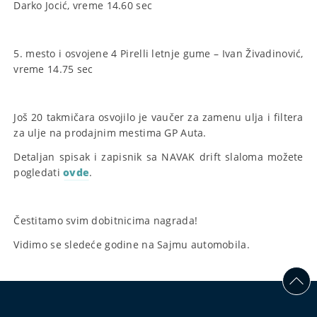
Darko Jocić, vreme 14.60 sec
5. mesto i osvojene 4 Pirelli letnje gume – Ivan Živadinović,
vreme 14.75 sec
Još 20 takmičara osvojilo je vaučer za zamenu ulja i filtera
za ulje na prodajnim mestima GP Auta.
Detaljan spisak i zapisnik sa NAVAK drift slaloma možete
pogledati
ovde
.
Čestitamo svim dobitnicima nagrada!
Vidimo se sledeće godine na Sajmu automobila.