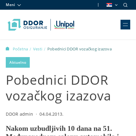
Meni
Skip to content
Početna
Vesti
Pobednici DDOR vozačkog izazova
/
/
Aktuelno
Pobednici DDOR
vozačkog izazova
DDOR admin
·
04.04.2013.
Nakom uzbudljivih 10 dana na 51.