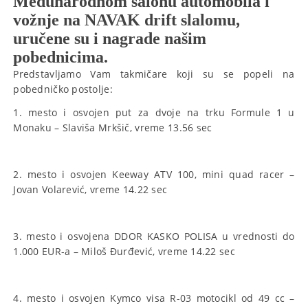
Međunarodnom salonu automobila i
vožnje na NAVAK drift slalomu,
uručene su i nagrade našim
pobednicima.
Predstavljamo Vam takmičare koji su se popeli na
pobedničko postolje:
1. mesto i osvojen put za dvoje na trku Formule 1 u
Monaku – Slaviša Mrkšič, vreme 13.56 sec
2. mesto i osvojen Keeway ATV 100, mini quad racer –
Jovan Volarević, vreme 14.22 sec
3. mesto i osvojena DDOR KASKO POLISA u vrednosti do
1.000 EUR-a – Miloš Đurđević, vreme 14.22 sec
4. mesto i osvojen Kymco visa R-03 motocikl od 49 cc –