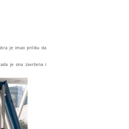
bra je imao priliku da
kada je ona završena i