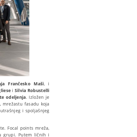
ja Frančesko Maši
, i
liese
i
Silvia Robustelli
te odeljenja
. Izložen je
ik, mrežastu fasadu koja
utrašnjeg i spoljašnjeg
te. Focal points mreža,
 grupi. Putem ličnih i