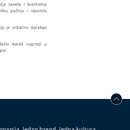
lje savete i kvalitetna
liku pažnju i ispunila
koji je srdačno dočekao
datni korak napred u
pol.
panija. Jedan brend. Jedna kultura.