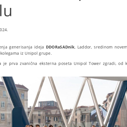
lu
024.
enja generisanja ideja
DDORaSADnik
, Laddor, sredinom novem
t kolegama iz Unipol grupe.
a je prva zvanična eksterna poseta Unipol Tower zgradi, od 