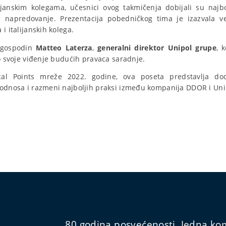
ijanskim kolegama, učesnici ovog takmičenja dobijali su najbo
 i napredovanje. Prezentacija pobedničkog tima je izazvala ve
i italijanskih kolega.
 gospodin
Matteo Laterza
,
generalni direktor Unipol grupe
, 
io svoje viđenje budućih pravaca saradnje.
cal Points mreže 2022. godine, ova poseta predstavlja do
 odnosa i razmeni najboljih praksi između kompanija DDOR i Uni
80 godina posvećenosti. Jedna kom