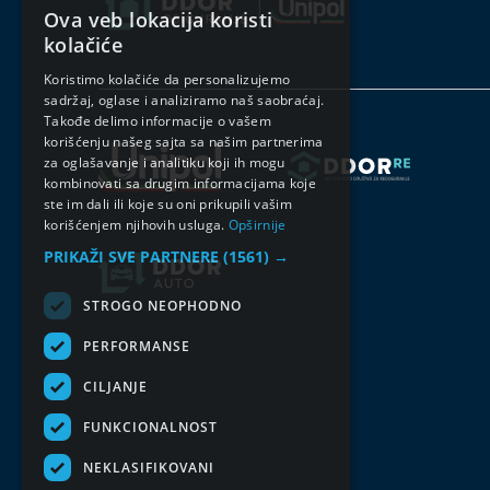
Ova veb lokacija koristi
SERBIAN
kolačiće
ENGLISH
Koristimo kolačiće da personalizujemo
sadržaj, oglase i analiziramo naš saobraćaj.
Takođe delimo informacije o vašem
korišćenju našeg sajta sa našim partnerima
za oglašavanje i analitiku koji ih mogu
kombinovati sa drugim informacijama koje
ste im dali ili koje su oni prikupili vašim
korišćenjem njihovih usluga.
Opširnije
PRIKAŽI SVE PARTNERE
(1561) →
STROGO NEOPHODNO
PERFORMANSE
CILJANJE
FUNKCIONALNOST
NEKLASIFIKOVANI