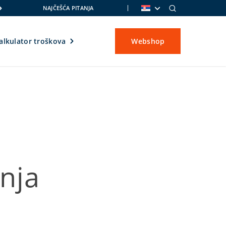
NAJČEŠĆA PITANJA
alkulator troškova
Webshop
nja