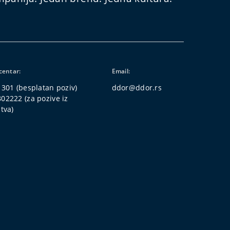
centar:
Email:
 301
(besplatan poziv)
ddor@ddor.rs
802222
(za pozive iz
tva)