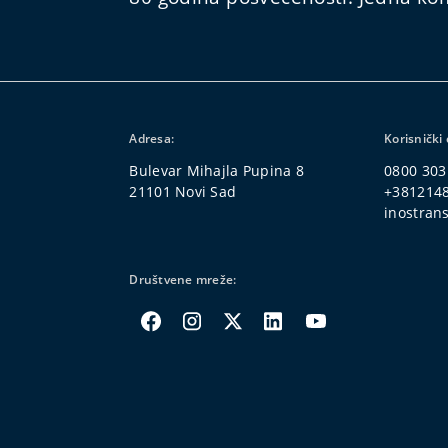
Adresa:
Korisnički 
Bulevar Mihajla Pupina 8
0800 303
21101 Novi Sad
+381214
inostrans
Društvene mreže: