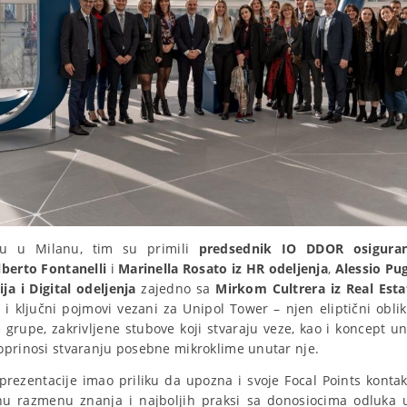
u u Milanu, tim su primili
predsednik IO DDOR osiguran
lberto Fontanelli
i
Marinella Rosato iz HR odeljenja
,
Alessio Pug
ja i Digital odeljenja
zajedno sa
Mirkom Cultrera iz Real Esta
e i ključni pojmovi vezani za Unipol Tower – njen eliptični obl
 grupe, zakrivljene stubove koji stvaraju veze, kao i koncept un
oprinosi stvaranju posebne mikroklime unutar nje.
rezentacije imao priliku da upozna i svoje Focal Points kontak
nu razmenu znanja i najboljih praksi sa donosiocima odluka u