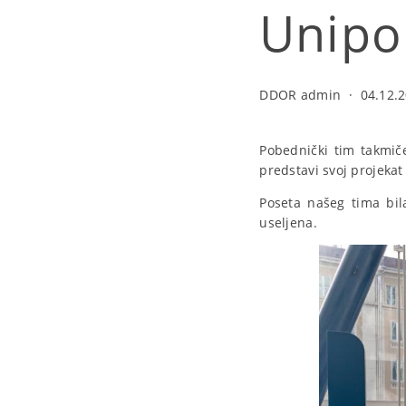
Unipo
DDOR admin
·
04.12.2
Pobednički tim takmič
predstavi svoj projeka
Poseta našeg tima bil
useljena.