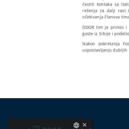
čestih kontaka sa ital
rešenja za dalji rast
očekivanja članova tima 
DDOR tim je primio i
goste iz Srbije i podel
Nakon pokretanja Fo
uspostavljanju dubljih
×