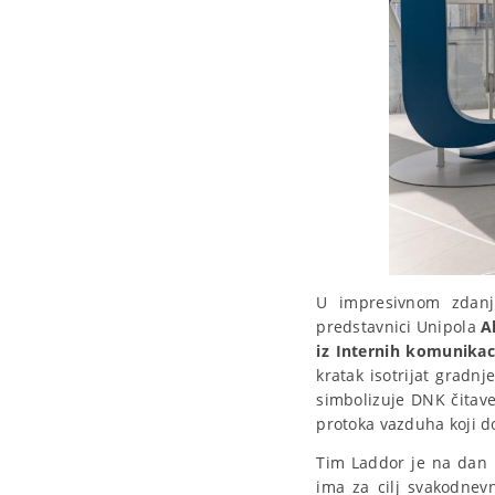
U impresivnom zdanj
predstavnici Unipola
A
iz Internih komunikaci
kratak isotrijat gradnj
simbolizuje DNK čitave
protoka vazduha koji d
Tim Laddor je na dan p
ima za cilj svakodnev