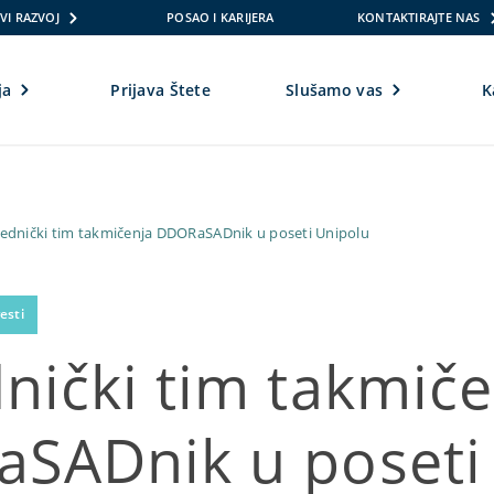
VI RAZVOJ
POSAO I KARIJERA
KONTAKTIRAJTE NAS
ja
Prijava Štete
Slušamo vas
K
ednički tim takmičenja DDORaSADnik u poseti Unipolu
esti
nički tim takmiče
SADnik u poseti