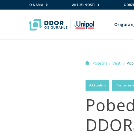
O NAMA
AKTUELNOSTI
ODRŽI
Osiguran
Skip to content
Početna
Vesti
Pob
/
/
Aktuelno
Poslovne v
Pobed
DDORa