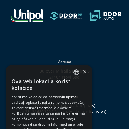
Adresa:
×
Bulevar Mihajla Pupina 8
21101 Novi Sad
Ova veb lokacija koristi
SERBIAN
kolačiće
ENGLISH
Korisnički centar:
Koristimo kolačiće da personalizujemo
sadržaj, oglase i analiziramo naš saobraćaj.
0800 303 301
(besplatan poziv)
Takođe delimo informacije o vašem
+381214802222
(za pozive iz inostranstva)
korišćenju našeg sajta sa našim partnerima
za oglašavanje i analitiku koji ih mogu
kombinovati sa drugim informacijama koje