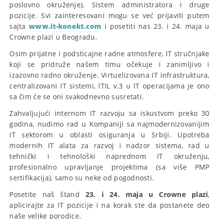
poslovno okruženje), Sistem administratora i druge
pozicije. Svi zainteresovani mogu se već prijaviti putem
sajta
www.it-konekt.com
i posetiti nas 23. i 24. maja u
Crowne plazi u Beogradu.
Osim prijatne i podsticajne radne atmosfere, IT stručnjake
koji se pridruže našem timu očekuje i zanimljivo i
izazovno radno okruženje. Virtuelizovana IT infrastruktura,
centralizovani IT sistemi, ITIL v.3 u IT operacijama je ono
sa čim će se oni svakodnevno susretati.
Zahvaljujući internom IT razvoju sa iskustvom preko 30
godina, nudimo rad u Kompaniji sa najmodernizovanijim
IT sektorom u oblasti osiguranja u Srbiji. Upotreba
modernih IT alata za razvoj i nadzor sistema, rad u
tehnički i tehnološki naprednom IT okruženju,
profesionalno upravljanje projektima (sa više PMP
sertifikacija), samo su neke od pogodnosti.
Posetite naš štand
23. i 24. maja u Crowne plazi
,
aplicirajte za IT pozicije i na korak ste da postanete deo
naše velike porodice.