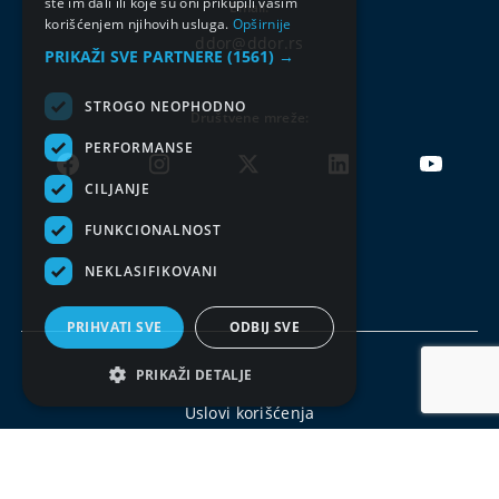
ste im dali ili koje su oni prikupili vašim
Email:
korišćenjem njihovih usluga.
Opširnije
ddor@ddor.rs
PRIKAŽI SVE PARTNERE
(1561) →
STROGO NEOPHODNO
Društvene mreže:
PERFORMANSE
CILJANJE
FUNKCIONALNOST
NEKLASIFIKOVANI
PRIHVATI SVE
ODBIJ SVE
PRIKAŽI DETALJE
Uslovi korišćenja
Politika privatnosti