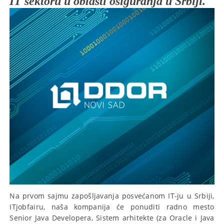
IT sektoru u oblasti osiguranja u Srbiji.
Na prvom sajmu zapošljavanja posvećanom IT-ju u Srbiji,
ITjobfairu, naša kompanija će ponuditi radno mesto
Senior Java Developera, Sistem arhitekte (za Oracle i Java