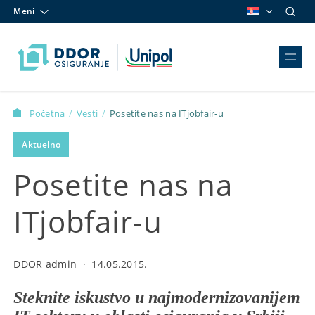
Meni
Skip to content
Početna
Vesti
Posetite nas na ITjobfair-u
/
/
Aktuelno
Posetite nas na
ITjobfair-u
DDOR admin
·
14.05.2015.
Steknite iskustvo u najmodernizovanijem