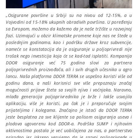
„Osigurane površine u Srbiji su na nivou od 12-15%, a u
Vojvodini od 15-18% ukupnih obradivih površina. U poređenju
sa Evropom, možemo da kažemo da je naše tržište u razvojnoj
fazi. Uzimajući u obzir klimatske promene koje nas ne štede u
poslednjim godinama, kao i podršku države kroz subvencije,
nameće se konstatacija da je osiguranje u poljoprivredi nije
trošak nego investicija koja će se kad-tad isplatiti. Kompanija
DDOR osiguranje već 75 godina slovi za partnera
poljoprivrednih proizvođača, ali i svih drugih učesnika u agro
lancu. Naša platforma DDOR TERRA se uspešno koristi više od
godinu dana, a naši korisnici sve više prepoznaju značaj
mogućnosti prijave šteta sa svojih njiva i voćnjaka. Naravno,
mlađa generacija poljoprivrednika je brže i lakše usvojila
aplikaciju, više je koristi, pa čak je i preporučuje svojim
prijateljima i kolegama. Značajno je istaći da DDOR TERRA
jeste besplatna za sve klijente sa polisom osiguranja useva i
plodova ugovorenu kod DDOR-a. Podrška SUMP i njihovim
aktivnostima postala je već uobičajena za nas, a partnerstvo
prirodno jer iskreno verujemo da je razvoj poljoprivrede u