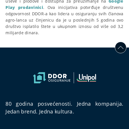
useve i plodove i dostupna za preuzimanje na
Google
Play prodavinici
. Ova inicijativa potvrđuje društvenu
odgovornost DDOR-a kao lidera u osiguranju svih članova
agro-lanca uz činjenicu da je u poslednjih 5 godina ovo
društvo isplatilo štete u ukupnom iznosu od više od 3,2
milijarde dinara.
80 godina posvećenosti. Jedna kompanija.
Jedan brend. Jedna kultura.