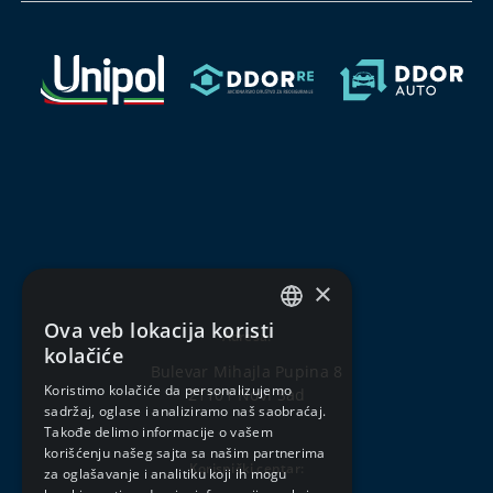
×
Ova veb lokacija koristi
Adresa:
SERBIAN
kolačiće
Bulevar Mihajla Pupina 8
ENGLISH
Koristimo kolačiće da personalizujemo
21101 Novi Sad
sadržaj, oglase i analiziramo naš saobraćaj.
Takođe delimo informacije o vašem
korišćenju našeg sajta sa našim partnerima
Korisnički centar:
za oglašavanje i analitiku koji ih mogu