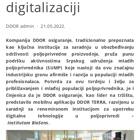
digitalizaciji
DDOR admin
·
21.05.2022.
Kompanija DDOR osiguranje, tradicionalno prepoznata
kao ključna institucija za saradnju u obezbeđivanju
održivosti poljoprivredne proizvodnje, pruža punu
podršku aktivnostima Srpskog udruženja mladih
poljoprivrednika (SUMP) koje nastoji da ovu značajnu
industrijsku granu afirmiše i razvija u populaciji mladih
profesionalaca. Potvrda za ovu tvrdnju i želju za
približavanjem i mlađoj populaciji poljoprivrednika, je i
činjenica da je DDOR osiguranje, kao lider na tržištu,
predstavilo mobilnu aplikaciju DDOR TERRA, razvijenu u
saradnji sa renomiranom institucijom za upotrebu
digitalne tehnologije u poljoprivredi –
Institutom
BioSens
.