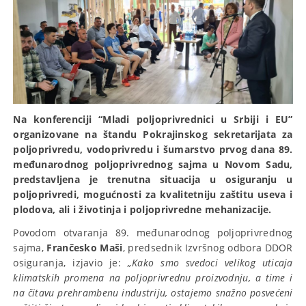
Na konferenciji “Mladi poljoprivrednici u Srbiji i EU”
organizovane na štandu Pokrajinskog sekretarijata za
poljoprivredu, vodoprivredu i šumarstvo prvog dana 89.
međunarodnog poljoprivrednog sajma u Novom Sadu,
predstavljena je trenutna situacija u osiguranju u
poljoprivredi, mogućnosti za kvalitetniju zaštitu useva i
plodova, ali i životinja i poljoprivredne mehanizacije.
Povodom otvaranja 89. međunarodnog poljoprivrednog
sajma,
Frančesko Maši
, predsednik Izvršnog odbora DDOR
osiguranja, izjavio je:
„Kako smo svedoci velikog uticaja
klimatskih promena na poljoprivrednu proizvodnju, a time i
na čitavu prehrambenu industriju, ostajemo snažno posvećeni