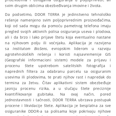
svim drugim oblicima obezbeđivanja imovine i života.
Da podsetimo, DDOR TERRA je jedinstveno tehnološko
rešenje namenjeno svim poljoprivrednim proizvođačima,
koji od sada mogu da pomoću pametnog telefona imaju
pregled svojih aktivnih polisa osiguranja useva i plodova,
ali i da brzo i lako prijave štetu koja eventualno nastane
na njihovom polju ili voćnjaku. Aplikacija je razvijena
sa
Institutom BioSens
, evropskim liderom u razvoju
agrotehnoloških rešenja i koristi najsavremenije GIS
(Geografski informacioni sistem) modele za prijavu i
procenu štete upotrebom satelitskih fotografija i
naprednih filtera za odabranu parcelu sa osiguranim
usevima ili plodovima, te prati njihov rast i napredak do
termina za žetvu. Čitav aplikativni sistem obezbeđuje
jasniju procenu rizika, a u slučaju štete preciznije
kvantifikovanje gubitaka. Na ovaj način, pored
jednostavnosti i tačnosti, DDOR TERRA ubrzava postupak
procene i likvidacije štete. Aplikacija je besplatna za sve
osiguranike DDOR-a sa polisama koje pokrivaju njihove