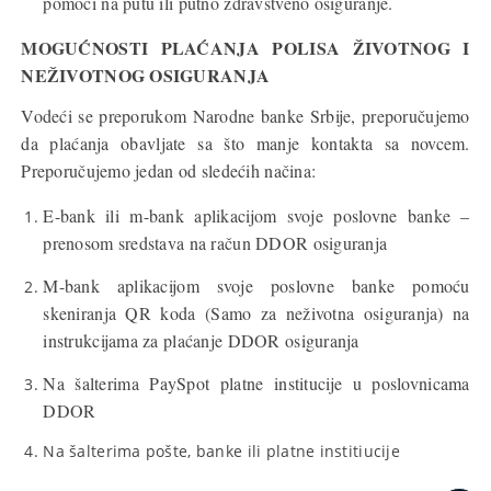
pomoći na putu ili putno zdravstveno osiguranje.
MOGUĆNOSTI PLAĆANJA POLISA ŽIVOTNOG I
NEŽIVOTNOG OSIGURANJA
Vodeći se preporukom Narodne banke Srbije, preporučujemo
da plaćanja obavljate sa što manje kontakta sa novcem.
Preporučujemo jedan od sledećih načina:
E-bank ili m-bank aplikacijom svoje poslovne banke –
prenosom sredstava na račun DDOR osiguranja
M-bank aplikacijom svoje poslovne banke pomoću
skeniranja QR koda
(Samo za neživotna osiguranja)
na
instrukcijama za plaćanje DDOR osiguranja
Na šalterima PaySpot platne institucije u poslovnicama
DDOR
Na šalterima pošte, banke ili platne institiucije