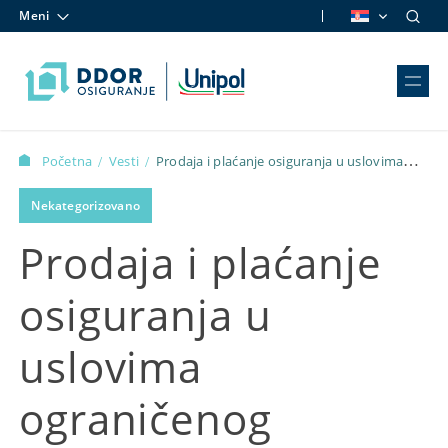
Meni
Skip to content
Početna
Vesti
Prodaja i plaćanje osiguranja u uslovima
/
/
ograničenog kontakta
Nekategorizovano
Prodaja i plaćanje
osiguranja u
uslovima
ograničenog