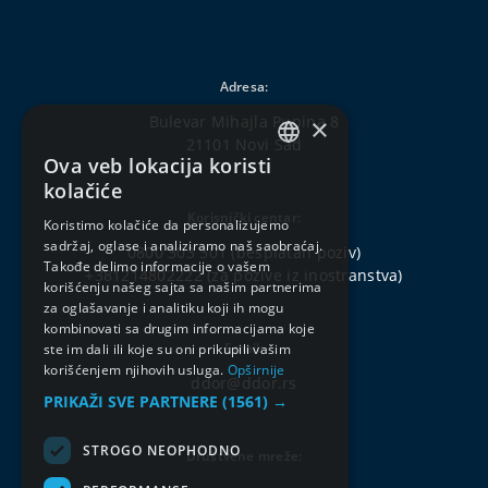
Adresa:
Bulevar Mihajla Pupina 8
×
21101 Novi Sad
Ova veb lokacija koristi
SERBIAN
kolačiće
ENGLISH
Korisnički centar:
Koristimo kolačiće da personalizujemo
sadržaj, oglase i analiziramo naš saobraćaj.
0800 303 301
(besplatan poziv)
Takođe delimo informacije o vašem
+381214802222
(za pozive iz inostranstva)
korišćenju našeg sajta sa našim partnerima
za oglašavanje i analitiku koji ih mogu
kombinovati sa drugim informacijama koje
Email:
ste im dali ili koje su oni prikupili vašim
korišćenjem njihovih usluga.
Opširnije
ddor@ddor.rs
PRIKAŽI SVE PARTNERE
(1561) →
STROGO NEOPHODNO
Društvene mreže: