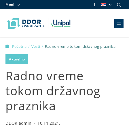
Meni
Skip to content
Početna
Vesti
Radno vreme tokom državnog praznika
/
/
Aktuelno
Radno vreme
tokom državnog
praznika
DDOR admin
·
10.11.2021.