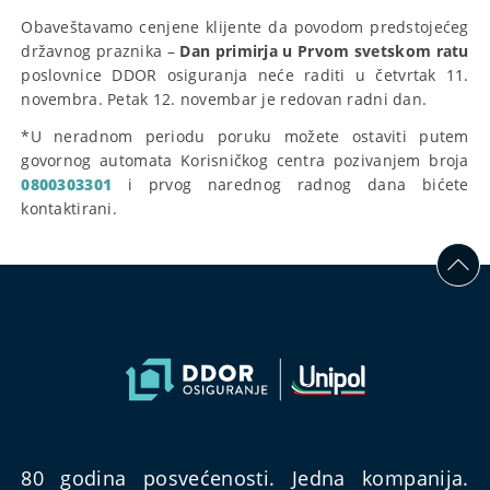
Obaveštavamo cenjene klijente da povodom predstojećeg
državnog praznika –
Dan primirja u Prvom svetskom ratu
poslovnice DDOR osiguranja neće raditi u četvrtak 11.
novembra. Petak 12. novembar je redovan radni dan.
*U neradnom periodu poruku možete ostaviti putem
govornog automata Korisničkog centra pozivanjem broja
0800303301
i prvog narednog radnog dana bićete
kontaktirani.
80 godina posvećenosti. Jedna kompanija.