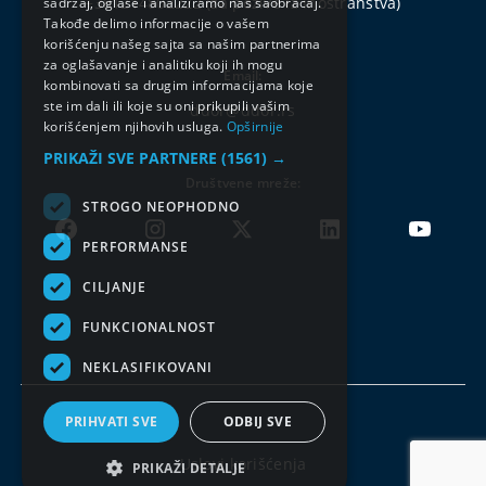
+381214802222
(za pozive iz inostranstva)
sadržaj, oglase i analiziramo naš saobraćaj.
Takođe delimo informacije o vašem
korišćenju našeg sajta sa našim partnerima
za oglašavanje i analitiku koji ih mogu
Email:
kombinovati sa drugim informacijama koje
ste im dali ili koje su oni prikupili vašim
ddor@ddor.rs
korišćenjem njihovih usluga.
Opširnije
PRIKAŽI SVE PARTNERE
(1561) →
Društvene mreže:
STROGO NEOPHODNO
PERFORMANSE
CILJANJE
FUNKCIONALNOST
NEKLASIFIKOVANI
PRIHVATI SVE
ODBIJ SVE
Uslovi korišćenja
PRIKAŽI DETALJE