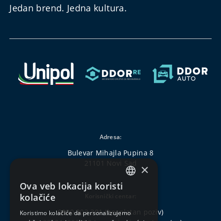
Jedan brend. Jedna kultura.
Adresa:
Bulevar Mihajla Pupina 8
21101 Novi Sad
×
Ova veb lokacija koristi
SERBIAN
kolačiće
Korisnički centar:
ENGLISH
0800 303 301
(besplatan poziv)
Koristimo kolačiće da personalizujemo