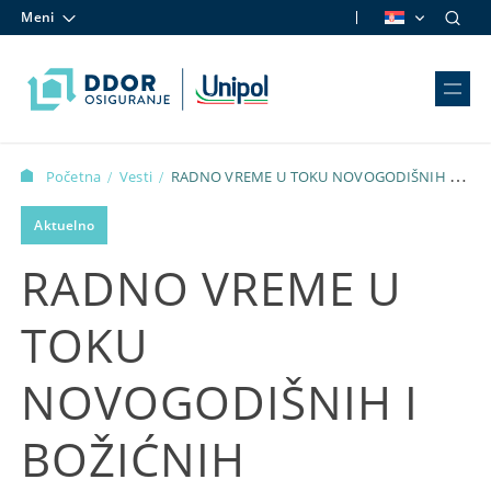
Meni
Skip to content
Početna
Vesti
RADNO VREME U TOKU NOVOGODIŠNIH I
/
/
BOŽIĆNIH PRAZNIKA
Aktuelno
RADNO VREME U
TOKU
NOVOGODIŠNIH I
BOŽIĆNIH