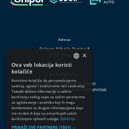
Adresa:
Bulevar Mihajla Pupina 8
×
21101 Novi Sad
Ova veb lokacija koristi
SERBIAN
kolačiće
Korisnički centar:
ENGLISH
Koristimo kolačiće da personalizujemo
0800 303 301
(besplatan poziv)
sadržaj, oglase i analiziramo naš saobraćaj.
+381214802222
(za pozive iz inostranstva)
Takođe delimo informacije o vašem
korišćenju našeg sajta sa našim partnerima
za oglašavanje i analitiku koji ih mogu
kombinovati sa drugim informacijama koje
Email:
ste im dali ili koje su oni prikupili vašim
ddor@ddor.rs
korišćenjem njihovih usluga.
Opširnije
PRIKAŽI SVE PARTNERE
(1561) →