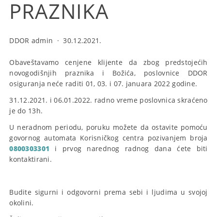
PRAZNIKA
DDOR admin
·
30.12.2021.
Obaveštavamo cenjene klijente da zbog predstojećih
novogodišnjih praznika i Božića, poslovnice DDOR
osiguranja neće raditi 01, 03. i 07. januara 2022 godine.
31.12.2021. i 06.01.2022. radno vreme poslovnica skraćeno
je do 13h.
U neradnom periodu, poruku možete da ostavite pomoću
govornog automata Korisničkog centra pozivanjem broja
0800303301
i prvog narednog radnog dana ćete biti
kontaktirani.
Budite sigurni i odgovorni prema sebi i ljudima u svojoj
okolini.