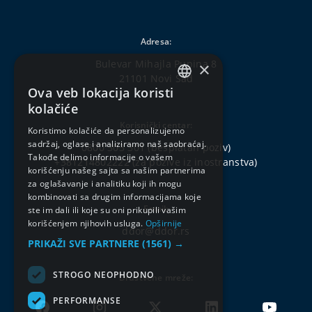
Adresa:
Bulevar Mihajla Pupina 8
×
21101 Novi Sad
Ova veb lokacija koristi
SERBIAN
kolačiće
ENGLISH
Korisnički centar:
Koristimo kolačiće da personalizujemo
sadržaj, oglase i analiziramo naš saobraćaj.
0800 303 301
(besplatan poziv)
Takođe delimo informacije o vašem
+381214802222
(za pozive iz inostranstva)
korišćenju našeg sajta sa našim partnerima
za oglašavanje i analitiku koji ih mogu
kombinovati sa drugim informacijama koje
Email:
ste im dali ili koje su oni prikupili vašim
korišćenjem njihovih usluga.
Opširnije
ddor@ddor.rs
PRIKAŽI SVE PARTNERE
(1561) →
STROGO NEOPHODNO
Društvene mreže:
PERFORMANSE