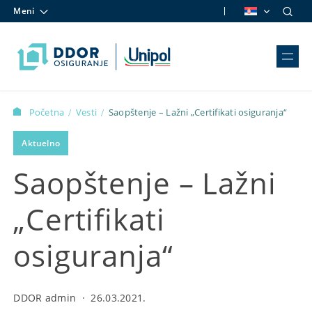
Meni
Skip to content
Početna
Vesti
Saopštenje – Lažni „Certifikati osiguranja“
/
/
Aktuelno
Saopštenje – Lažni
„Certifikati
osiguranja“
DDOR admin
·
26.03.2021.