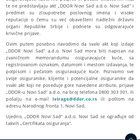
te ne predstavljaju akt „DDOR Novi Sad a.d.o. Novi Sad“ i
predmet su zloupotrebe poslovnog imena i visoke
reputacije o čemu su već obavešteni nadležni državni
organi Republike Srbije i podnete su odgovarajuće
krivične prijave.
Ovim putem posebno navodimo da svaki akt koji izdaje
„DDOR Novi Sad“ a.d.o. Novi Sad mora biti napisan na
zvaničnom memorandumu osiguravajuće kuće, sa
registrovanom oznakom, datumom i mestom izdavanja, te
potpisom i pečatom osiguravajuće kuće. Pozivamo sve
svoje osiguranike, klijente i potencijalne osiguranike da
svaki akt koji ne poseduje gore navedene atribute, prijave
„DDOR-u Novi Sad“ a.d.o. na broj telefona 0800 303 301, ili
pošalju na e-mail
istrage@ddor.co.rs
ili poštom na
adresu Narodnog fronta 1, Novi Sad.
Ujedno, „DDOR Novi Sad“ a.d.o. Novi Sad se ograđuje od
takvih „Certifikata osiguranja“.