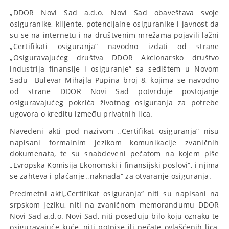
„DDOR Novi Sad a.d.o. Novi Sad obaveštava svoje
osiguranike, klijente, potencijalne osiguranike i javnost da
su se na internetu i na društvenim mrežama pojavili lažni
„Certifikati osiguranja“ navodno izdati od strane
„Osiguravajućeg društva DDOR Akcionarsko društvo
industrija finansije i osiguranje“ sa sedištem u Novom
Sadu Bulevar Mihajla Pupina broj 8, kojima se navodno
od strane DDOR Novi Sad potvrđuje postojanje
osiguravajućeg pokrića životnog osiguranja za potrebe
ugovora o kreditu između privatnih lica.
Navedeni akti pod nazivom „Certifikat osiguranja“ nisu
napisani formalnim jezikom komunikacije zvaničnih
dokumenata, te su snabdeveni pečatom na kojem piše
„Evropska Komisija Ekonomski i finansijski poslovi“, i njima
se zahteva i plaćanje „naknada“ za otvaranje osiguranja.
Predmetni akti„Certifikat osiguranja“ niti su napisani na
srpskom jeziku, niti na zvaničnom memorandumu DDOR
Novi Sad a.d.o. Novi Sad, niti poseduju bilo koju oznaku te
osiguravajuće kuće, niti potpise ili pečate ovlašćenih lica,