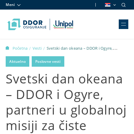
Meni
Skip to content
Početna
Vesti
Svetski dan okeana – DDOR i Ogyre,
/
/
partneri u globalnoj misiji za čiste morske dubine
Aktuelno
Poslovne vesti
Svetski dan okeana
– DDOR i Ogyre,
partneri u globalnoj
misiji za čiste