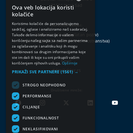
21101 Novi Sad
Ova veb lokacija koristi
SERBIAN
kolačiće
ENGLISH
Koristimo kolačiće da personalizujemo
Korisnički centar:
sadržaj, oglase i analiziramo naš saobraćaj.
0800 303 301
(besplatan poziv)
Takođe delimo informacije o vašem
korišćenju našeg sajta sa našim partnerima
+381214802222
(za pozive iz inostranstva)
za oglašavanje i analitiku koji ih mogu
kombinovati sa drugim informacijama koje
ste im dali ili koje su oni prikupili vašim
Email:
korišćenjem njihovih usluga.
Opširnije
ddor@ddor.rs
PRIKAŽI SVE PARTNERE
(1561) →
STROGO NEOPHODNO
Društvene mreže:
PERFORMANSE
CILJANJE
FUNKCIONALNOST
NEKLASIFIKOVANI