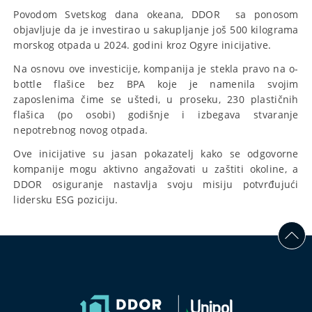
Povodom Svetskog dana okeana, DDOR sa ponosom
objavljuje da je investirao u sakupljanje još 500 kilograma
morskog otpada u 2024. godini kroz Ogyre inicijative.
Na osnovu ove investicije, kompanija je stekla pravo na o-
bottle flašice bez BPA koje je namenila svojim
zaposlenima čime se uštedi, u proseku, 230 plastičnih
flašica (po osobi) godišnje i izbegava stvaranje
nepotrebnog novog otpada.
Ove inicijative su jasan pokazatelj kako se odgovorne
kompanije mogu aktivno angažovati u zaštiti okoline, a
DDOR osiguranje nastavlja svoju misiju potvrđujući
lidersku ESG poziciju.