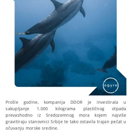
Prošle godine, kompanija DDOR je investirala u
sakupljanje 1.000 kilograma plastičnog otpada
prevashodno iz Sredozemnog mora kojem najviše
gravitiraju stanovnici Srbije te tako ostavila trajan pečat u
očuvanju morske sredine.