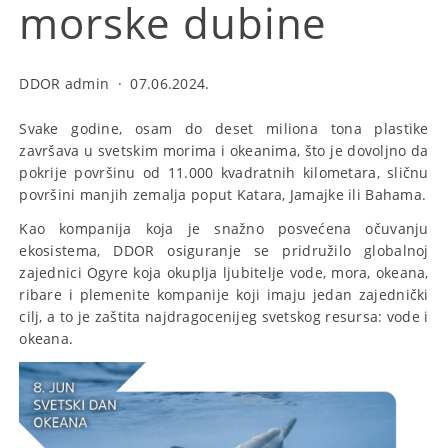
morske dubine
DDOR admin
·
07.06.2024.
Svake godine, osam do deset miliona tona plastike
završava u svetskim morima i okeanima, što je dovoljno da
pokrije površinu od 11.000 kvadratnih kilometara, sličnu
površini manjih zemalja poput Katara, Jamajke ili Bahama.
Kao kompanija koja je snažno posvećena očuvanju
ekosistema, DDOR osiguranje se pridružilo globalnoj
zajednici Ogyre koja okuplja ljubitelje vode, mora, okeana,
ribare i plemenite kompanije koji imaju jedan zajednički
cilj, a to je zaštita najdragocenijeg svetskog resursa: vode i
okeana.