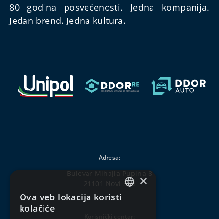
80 godina posvećenosti. Jedna kompanija.
Jedan brend. Jedna kultura.
Adresa:
Bulevar Mihajla Pupina 8
×
21101 Novi Sad
Ova veb lokacija koristi
SERBIAN
kolačiće
Korisnički centar:
ENGLISH