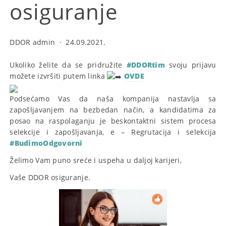
osiguranje
DDOR admin
·
24.09.2021.
Ukoliko želite da se pridružite
#DDORtim
svoju prijavu
možete izvršiti putem linka
OVDE
Podsećamo Vas da naša kompanija nastavlja sa
zapošljavanjem na bezbedan način, a kandidatima za
posao na raspolaganju je beskontaktni sistem procesa
selekcije i zapošljavanja, e – Regrutacija i selekcija
#BudimoOdgovorni
Želimo Vam puno sreće i uspeha u daljoj karijeri,
Vaše DDOR osiguranje.