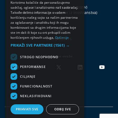
Koristimo kolačiće da personalizujemo
0800 303 301
(besplatan poziv)
sadržaj, oglase i analiziramo naš saobraćaj.
+381214802222
(za pozive iz inostranstva)
Takođe delimo informacije o vašem
korišćenju našeg sajta sa našim partnerima
za oglašavanje i analitiku koji ih mogu
kombinovati sa drugim informacijama koje
Email:
ste im dali ili koje su oni prikupili vašim
korišćenjem njihovih usluga.
Opširnije
ddor@ddor.rs
PRIKAŽI SVE PARTNERE
(1561) →
Društvene mreže:
STROGO NEOPHODNO
PERFORMANSE
CILJANJE
FUNKCIONALNOST
NEKLASIFIKOVANI
PRIHVATI SVE
ODBIJ SVE