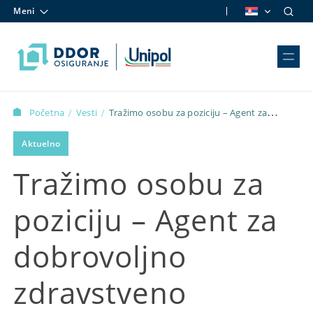
Meni
Skip to content
Početna
Vesti
Tražimo osobu za poziciju – Agent za
/
/
dobrovoljno zdravstveno osiguranje
Aktuelno
Tražimo osobu za
poziciju – Agent za
dobrovoljno
zdravstveno