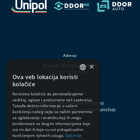
Adresa:
×
Bulevar Mihajla Pupina 8
21101 Novi Sad
Ova veb lokacija koristi
SERBIAN
kolačiće
ENGLISH
Korisnički centar:
Koristimo kolačiće da personalizujemo
sadržaj, oglase i analiziramo naš saobraćaj.
0800 303 301
(besplatan poziv)
Takođe delimo informacije o vašem
+381214802222
(za pozive iz inostranstva)
korišćenju našeg sajta sa našim partnerima
za oglašavanje i analitiku koji ih mogu
kombinovati sa drugim informacijama koje
ste im dali ili koje su oni prikupili vašim
Email:
korišćenjem njihovih usluga.
Opširnije