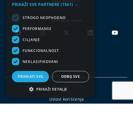
ddor@ddor.rs
PRIKAŽI SVE PARTNERE
(1561) →
STROGO NEOPHODNO
Društvene mreže:
PERFORMANSE
CILJANJE
FUNKCIONALNOST
NEKLASIFIKOVANI
PRIHVATI SVE
ODBIJ SVE
PRIKAŽI DETALJE
Uslovi korišćenja
Politika privatnosti
© DDOR 2026, Sva prava zadržana. Kopiranje celog sajta