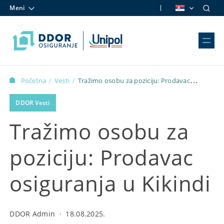
Meni
Skip to content
Početna
Vesti
Tražimo osobu za poziciju: Prodavac
/
/
osiguranja u Kikindi
DDOR Vesti
Tražimo osobu za
poziciju: Prodavac
osiguranja u Kikindi
DDOR Admin
·
18.08.2025.