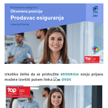
Ukoliko želite da se pridružite
#DDORtim
svoju prijavu
možete izvršiti putem linka
OVDE