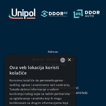
Adresa:
×
Bulevar Mihajla Pupina 8
21101 Novi Sad
Ova veb lokacija koristi
SERBIAN
kolačiće
ENGLISH
Korisnički centar:
Koristimo kolačiće da personalizujemo
sadržaj, oglase i analiziramo naš saobraćaj.
0800 303 301
(besplatan poziv)
Takođe delimo informacije o vašem
+381214802222
(za pozive iz inostranstva)
korišćenju našeg sajta sa našim partnerima
za oglašavanje i analitiku koji ih mogu
kombinovati sa drugim informacijama koje