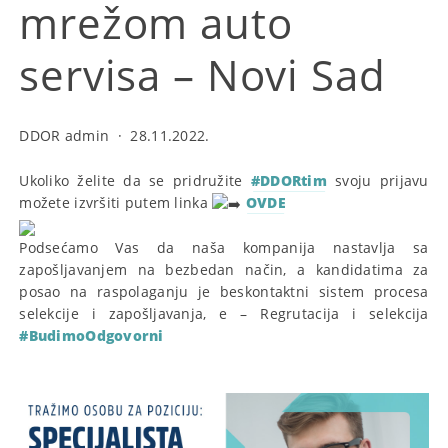
mrežom auto
servisa – Novi Sad
DDOR admin
·
28.11.2022.
Ukoliko želite da se pridružite
#DDORtim
svoju prijavu
možete izvršiti putem linka
OVDE
Podsećamo Vas da naša kompanija nastavlja sa
zapošljavanjem na bezbedan način, a kandidatima za
posao na raspolaganju je beskontaktni sistem procesa
selekcije i zapošljavanja, e – Regrutacija i selekcija
#BudimoOdgovorni