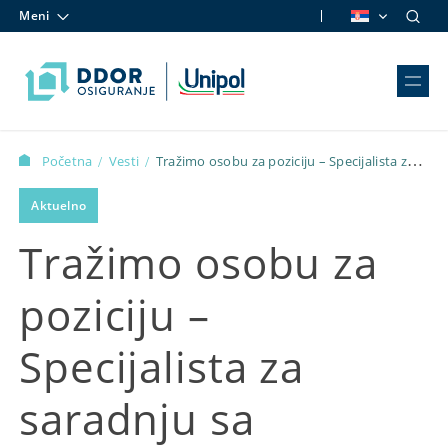
Meni
Skip to content
Početna
Vesti
Tražimo osobu za poziciju – Specijalista za
/
/
saradnju sa mrežom auto servisa – Novi Sad
Aktuelno
Tražimo osobu za
poziciju –
Specijalista za
saradnju sa