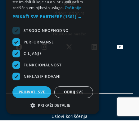
ste im dali ili koje su oni prikupili vašim
Email:
korišćenjem njihovih usluga.
Opširnije
ddor@ddor.rs
PRIKAŽI SVE PARTNERE
(1561) →
STROGO NEOPHODNO
Društvene mreže:
PERFORMANSE
CILJANJE
FUNKCIONALNOST
NEKLASIFIKOVANI
PRIHVATI SVE
ODBIJ SVE
PRIKAŽI DETALJE
Uslovi korišćenja
Politika privatnosti