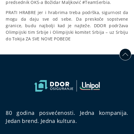
predsednik OKS-a Božidar Maljković #TeamSerbia.
PRATI HRABRE jer i hrabrima treba podrška, sigurnost da
mogu da daju sve od sebe. Da preskoče sopstvene
granice, budu najbolji kad je najteže. DDOR podržava
Olimpijski tim Srbije i Olimpijski komitet Srbija – uz Srbiju
do Tokija ZA SVE NOVE POBEDE
80 godina posvećenosti. Jedna kompanija.
Jedan brend. Jedna kultura.