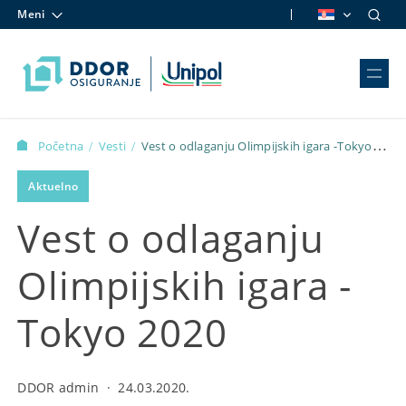
Meni
Skip to content
Početna
Vesti
Vest o odlaganju Olimpijskih igara -Tokyo
/
/
2020
Aktuelno
Vest o odlaganju
Olimpijskih igara -
Tokyo 2020
DDOR admin
·
24.03.2020.