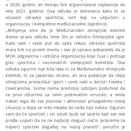
u 2020. godini, ali moraju biti organizovane najkasnije do
leta 2021. godine. Ova odluka je donesena kako bi se
očuvalo zdravlje sportista, svih koji su uključeni u
organizaciju i kompletne međunarodne zajednice.
„Mišljenja smo da je Međunarodni olimpijski komitet
doneo pravu odluku time što je odložio Olimpijske igre.
Kako sam i svaki put do sada rekao, zdravlje sportista
mora biti na prvom mestu i ovo je upravo pokazatelj da je
MOK odgovorna i ozbiljna organizacija koja čuje i poštuje
glas sportista i nacionalnih olimpijskih komiteta. Ova
odluka sigurno nije bila laka ni za Međunarodni olimpijski
komitet, ni za japansku stranu, ali ona pokazuje da ideja
olimpizma prevazilazi sport i uvek radi u koristi čoveka i
čovečanstva. Svima nama predstoji ozbiljan poduhvat da
se prvo izborimo sa ovim podmuklim virusom, a onda
nakon toga da sve planove i aktivnosti prilagodimo novoj
situaciji u kojoj se niko nikada do sada nije našao. Siguran
sam da će sportisti i svi ostali ljudi od sporta kad sve ovo
prođe, uspeti da se na najbolji mogući način pripreme za
najveći sportski događaj na našoj planeti“, poručio je