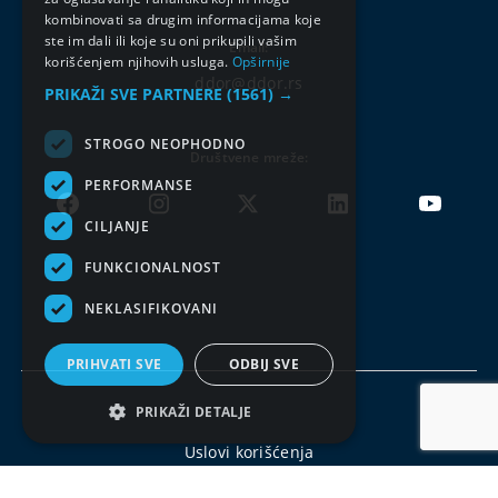
kombinovati sa drugim informacijama koje
ste im dali ili koje su oni prikupili vašim
Email:
korišćenjem njihovih usluga.
Opširnije
ddor@ddor.rs
PRIKAŽI SVE PARTNERE
(1561) →
STROGO NEOPHODNO
Društvene mreže:
PERFORMANSE
CILJANJE
FUNKCIONALNOST
NEKLASIFIKOVANI
PRIHVATI SVE
ODBIJ SVE
PRIKAŽI DETALJE
Uslovi korišćenja