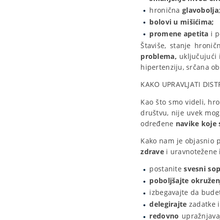
hronična
glavobolja
bolovi u mišićima;
promene apetita
i p
Štaviše, stanje hroni
problema,
uključujući
hipertenziju, srčana ob
KAKO UPRAVLJATI DIST
Kao što smo videli, h
društvu, nije uvek mogu
određene
navike koje 
Kako nam je objasnio 
zdrave
i uravnotežene
postanite
svesni sop
poboljšajte okružen
izbegavajte da bud
delegirajte
zadatke i
redovno
upražnjava