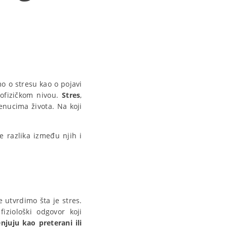
o o stresu kao o pojavi
hofizičkom nivou.
Stres
,
enucima života. Na koji
je razlika između njih i
 utvrdimo šta je stres.
iziološki odgovor koji
njuju kao preterani ili