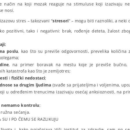
 je način na koji mozak reaguje na stimuluse koji izazivaju ne
e nosi.
izazovu stres – takozvani “
stresori
” – mogu biti raznoliki, a neki 
ako pozitivni, tako i negativni: brak, rođenje deteta, žalost zb
ji;
 na poslu
, kao što su previše odgovornosti, prevelika količina 
 kolegama;
edine
, na primer boravak na mestu koje je previše bučno, vr
ih katastrofa kao što je zemljotres;
esti
i
fizički nedostaci
;
dnose sa drugim ljudima
(svađe sa prijateljima i voljenima, upo
oji u određenim trenucima izazivaju osećaj anksioznosti, na prim
;
a
nemamo kontrolu
;
i ružna sećanja.
A SU I PO ČEMU SE RAZLIKUJU
života i, kako pojašnjava Viši Institut za zdravlje, sam po se