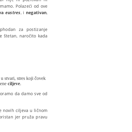
mamo. Polazeći od ove
iva
eustres
, i
negativan
,
ophodan za postizanje
e štetan, naročito kada
u stvari, stres koji čovek
jene
ciljeve
.
moramo da damo sve od
e novih ciljeva u ličnom
oristan jer pruža pravu