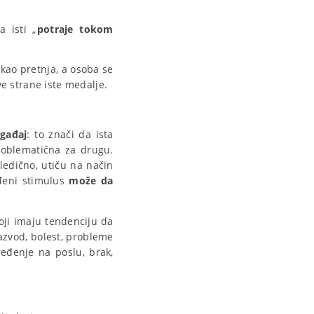
a isti „
potraje tokom
 kao pretnja, a osoba se
ve strane iste medalje.
ogađaj
: to znači da ista
roblematična za drugu.
sledično, utiču na način
eni stimulus
može da
koji imaju tendenciju da
razvod, bolest, probleme
đenje na poslu, brak,