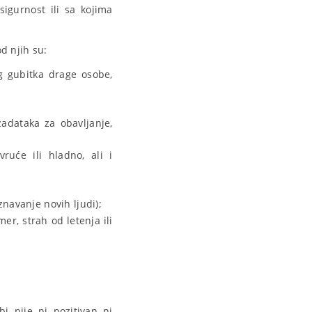
sigurnost ili sa kojima
od njih su:
og gubitka drage osobe,
zadataka za obavljanje,
uće ili hladno, ali i
znavanje novih ljudi);
er, strah od letenja ili
bi nije ni pozitivan ni