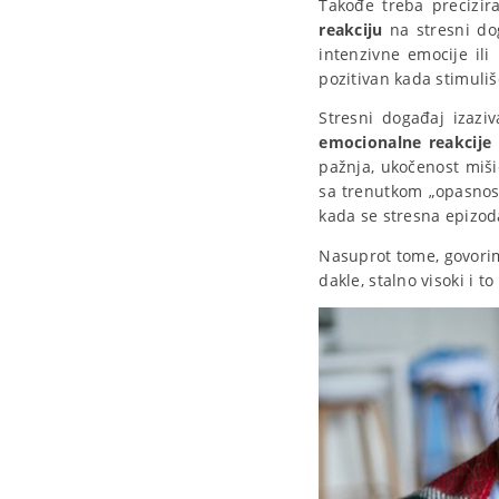
Takođe treba precizira
reakciju
na stresni do
intenzivne emocije il
pozitivan kada stimuliš
Stresni događaj izazi
emocionalne reakcije
pažnja, ukočenost miši
sa trenutkom „opasnosti
kada se stresna epizod
Nasuprot tome, govor
dakle, stalno visoki i 