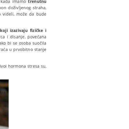
e kada imamo
trenutnu
kon doživljenog straha,
o videli, može da bude
ji izazivaju fizičke i
ca i disanje, povećana
ako bi se osoba suočila
vraća u prvobitno stanje
nivoi hormona stresa su,