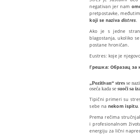
negativan jer nam
omo
pretpostavke, međutim,
koji se naziva
distres
.
Ako je s jedne stran
blagostanja, ukoliko s
postane hroničan.
Eustres: koje je njegov
Грешка:
Образац за к
„Pozitivan“ stres
se naz
oseća kada se
suoči sa i
Tipični primeri su str
sebe na
nekom ispitu
.
Prema rečima stručnjaka
i profesionalnom život
energiju za lični napred