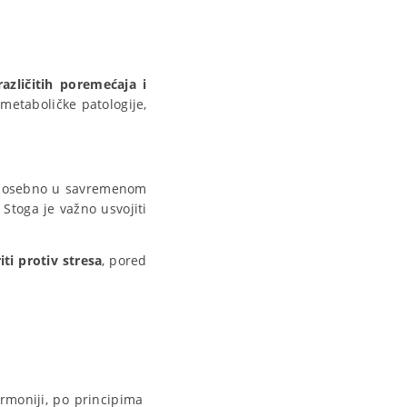
azličitih poremećaja i
 metaboličke patologije,
, posebno u savremenom
 Stoga je važno usvojiti
ti protiv stresa
, pored
armoniji, po principima