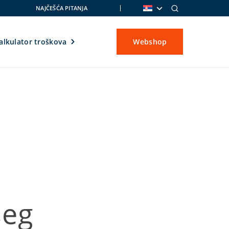
NAJČEŠĆA PITANJA
alkulator troškova
Webshop
šeg