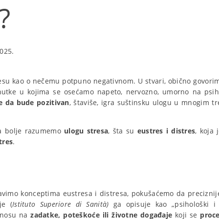
?
025.
stresu kao o nečemu potpuno negativnom. U stvari, obično govorim
nutke u kojima se osećamo napeto, nervozno, umorno na psi
 da bude pozitivan
, štaviše, igra suštinsku ulogu u mnogim tr
a bolje razumemo
ulogu stresa
, šta su
eustres i distres
, koja 
tres
.
vimo konceptima eustresa i distresa, pokušaćemo da preciznije
je (
Istituto Superiore di Sanità)
ga opisuje kao „psihološki i f
odnosu na
zadatke, poteškoće ili životne događaje
koji se
proce