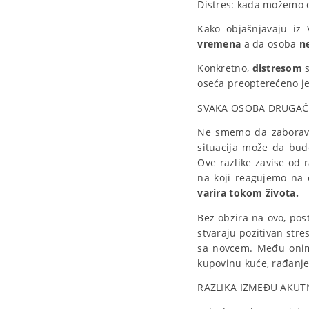
Distres: kada možemo 
Kako objašnjavaju iz 
vremena
a da osoba
n
Konkretno,
distresom
s
oseća preopterećeno j
SVAKA OSOBA DRUGAČI
Ne smemo da zabora
situacija može da bud
Ove razlike zavise od r
na koji reagujemo na 
varira tokom života.
Bez obzira na ovo, post
stvaraju pozitivan stre
sa novcem. Među onim
kupovinu kuće, rađanje
RAZLIKA IZMEĐU AKUT