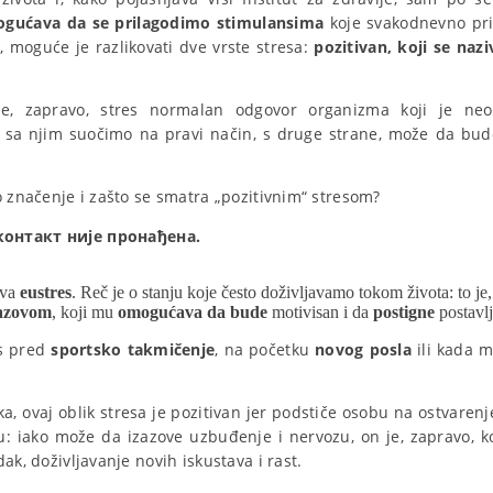
gućava da se prilagodimo stimulansima
koje svakodnevno pri
 moguće je razlikovati dve vrste stresa:
pozitivan, koji se naz
e, zapravo, stres normalan odgovor organizma koji je ne
e sa njim suočimo na pravi način, s druge strane, može da bud
o značenje i zašto se smatra „pozitivnim“ stresom?
онтакт није пронађена.
iva
eustres
. Reč je o stanju koje često doživljavamo tokom života: to je, 
zazovom
, koji mu
omogućava da bude
motivisan i da
postigne
postavl
es pred
sportsko takmičenje
, na početku
novog posla
ili kada 
, ovaj oblik stresa je pozitivan jer podstiče osobu na ostvarenj
u: iako može da izazove uzbuđenje i nervozu, on je, zapravo, k
ak, doživljavanje novih iskustava i rast.