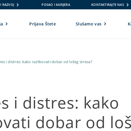
I RAZVOJ
POSAO I KARIJERA
KONTAKTIRAJTE NAS
ja
Prijava Štete
Slušamo vas
K
res i distres: kako razlikovati dobar od lošeg stresa?
s i distres: kako
ovati dobar od lo