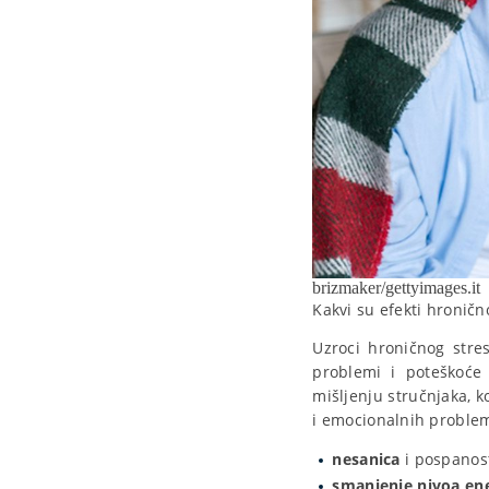
brizmaker/gettyimages.it
Kakvi su efekti hronič
Uzroci hroničnog stres
problemi i poteškoć
mišljenju stručnjaka, 
i emocionalnih problem
nesanica
i pospanos
smanjenje nivoa ene