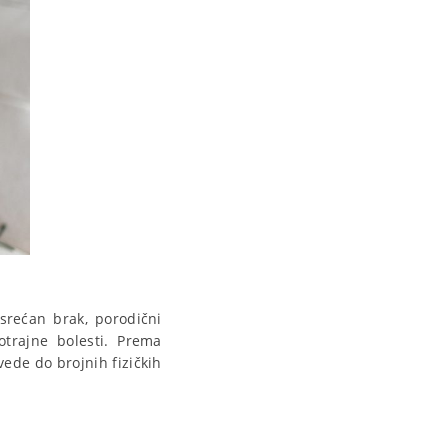
srećan brak, porodični
otrajne bolesti. Prema
ede do brojnih fizičkih