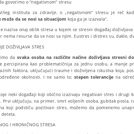
da govorimo o “negativnom” stresu
Višeg instituta za zdravlje, o „negativnom“ stresu je reč kad
e može da se nosi sa situacijom
koja ga je izazvala“.
e naziva onaj oblik stresa u kojem se stresni događaj doživljava
er nema resurse da se nosi sa njim. Eustres i distres su, dakle, d
JE DOŽIVLJAVA STRES
vimo da
svaka osoba na različite načine doživljava stresni d
e percipirana kao problematičnija za jednu osobu, a manje p
aznih faktora, uključujući traume i doživljena iskustva koja, po
određene okolnosti. I ne samo to:
stepen tolerancije
na određ
oje neki događaji koji obično izazivaju negativan stres i drugi 
s. Prvi uključuju, na primer, smrt voljenih osoba, gubitak posla, 
a koji podstiču pozitivan stres, možemo da pomenemo unapre
 deteta.
NOG I HRONIČNOG STRESA