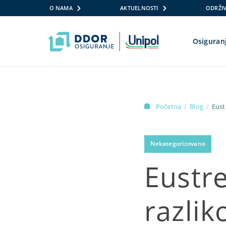
O NAMA
AKTUELNOSTI
ODRŽIV
Osiguran
Skip to content
Početna
Blog
Eust
/
/
Nekategorizovano
Eustre
razlik