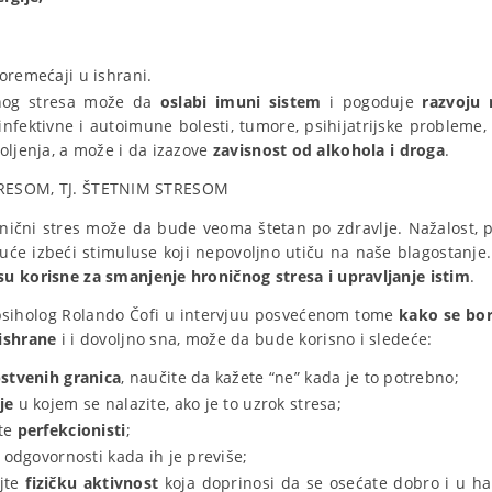
;
oremećaji u ishrani.
čnog stresa može da
oslabi imuni sistem
i pogoduje
razvoju r
 infektivne i autoimune bolesti, tumore, psihijatrijske probleme,
oljenja, a može i da izazove
zavisnost od alkohola i droga
.
RESOM, TJ. ŠTETNIM STRESOM
ronični stres može da bude veoma štetan po zdravlje. Nažalost
će izbeći stimuluse koji nepovoljno utiču na naše blagostanje.
su korisne za smanjenje hroničnog stresa i upravljanje istim
.
psiholog Rolando Čofi u intervjuu posvećenom tome
kako se bori
ishrane
i i dovoljno sna, može da bude korisno i sledeće:
stvenih granica
, naučite da kažete “ne” kada je to potrebno;
je
u kojem se nalazite, ako je to uzrok stresa;
ete
perfekcionisti
;
 odgovornosti kada ih je previše;
jte
fizičku aktivnost
koja doprinosi da se osećate dobro i u h