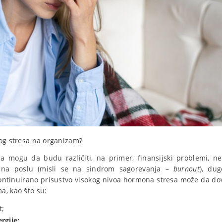
nog stresa na organizam?
a mogu da budu različiti, na primer, finansijski problemi, ne
e na poslu (misli se na sindrom sagorevanja –
burnout
), dug
kontinuirano prisustvo visokog nivoa hormona stresa može da dov
a, kao što su:
t;
rgije;