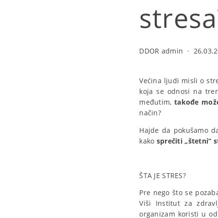
stresa
DDOR admin
·
26.03.2
Većina ljudi misli o 
koja se odnosi na tre
međutim,
takođe može
način?
Hajde da pokušamo d
kako
sprečiti „štetni“ s
ŠTA JE STRES?
Pre nego što se pozaba
Viši Institut za zdravl
organizam koristi u 