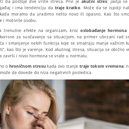
ti da postoje dve vrste stresa. Prvi je
akutni stres
: javlja s
gađaj i ima tendenciju da
traje kratko
. Može da se ispolji na
i kada moramo da uradimo nešto novo ili opasno. Kao što sm
e i motiviše osobu.
va trenutne efekte na organizam, kroz
oslobađanje hormona ko
korisne za suočavanje sa situacijom, na primer ubrzani rad sr
ća i smanjenje nekih funkcija koje se smatraju manje važnim k
“, kao što je varenje. Kod akutnog stresa, situacija se obično 
a završi i nivoi hormona se vrate u normalu.
imo o
hroničnom stresu
kada ovo stanje
traje tokom vremena
: 
to može da dovede do niza negativnih posledica.