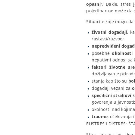
opasni
“. Dakle, stres
pojedinac ne može da s
Situacije koje mogu da 
životni događaji
, k
rastava/razvod;
nepredviđeni događa
posebne
okolnosti
negativni odnosi sa
faktori životne sr
doživljavanje prirodn
stanja kao što su
bol
događaji vezani za
o
specifični strahovi
k
govorenja u javnosti
okolnosti nad kojim
traume
, očekivanja 
EUSTRES I DISTRES: ŠT
Stres je sastavni deo 