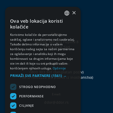
×
Ova veb lokacija koristi
SERBIAN
kolačiće
ENGLISH
Adresa:
Koristimo kolačiće da personalizujemo
sadržaj, oglase i analiziramo naš saobraćaj.
Bulevar Mihajla Pupina 8
Takođe delimo informacije o vašem
21101 Novi Sad
korišćenju našeg sajta sa našim partnerima
za oglašavanje i analitiku koji ih mogu
kombinovati sa drugim informacijama koje
ste im dali ili koje su oni prikupili vašim
Korisnički centar:
korišćenjem njihovih usluga.
Opširnije
0800 303 301
(besplatan poziv)
PRIKAŽI SVE PARTNERE
(1561) →
+381214802222
(za pozive iz inostranstva)
STROGO NEOPHODNO
Email:
PERFORMANSE
ddor@ddor.rs
CILJANJE