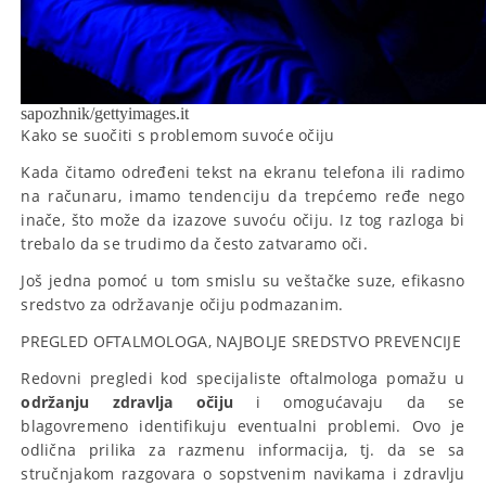
sapozhnik/gettyimages.it
Kako se suočiti s problemom suvoće očiju
Kada čitamo određeni tekst na ekranu telefona ili radimo
na računaru, imamo tendenciju da trepćemo ređe nego
inače, što može da izazove suvoću očiju. Iz tog razloga bi
trebalo da se trudimo da često zatvaramo oči.
Još jedna pomoć u tom smislu su veštačke suze, efikasno
sredstvo za održavanje očiju podmazanim.
PREGLED OFTALMOLOGA, NAJBOLJE SREDSTVO PREVENCIJE
Redovni pregledi kod specijaliste oftalmologa pomažu u
održanju zdravlja očiju
i omogućavaju da se
blagovremeno identifikuju eventualni problemi. Ovo je
odlična prilika za razmenu informacija, tj. da se sa
stručnjakom razgovara o sopstvenim navikama i zdravlju