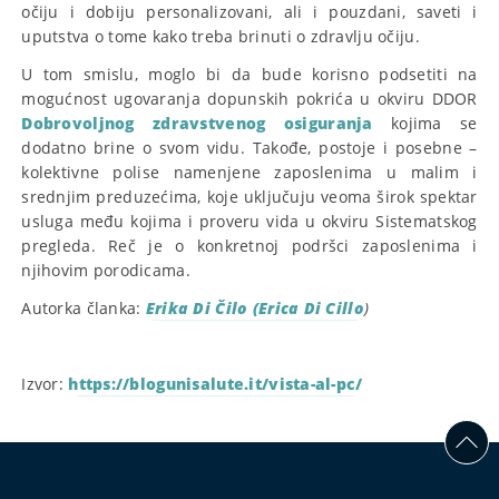
očiju i dobiju personalizovani, ali i pouzdani, saveti i
uputstva o tome kako treba brinuti o zdravlju očiju.
U tom smislu, moglo bi da bude korisno podsetiti na
mogućnost ugovaranja dopunskih pokrića u okviru DDOR
Dobrovoljnog zdravstvenog osiguranja
kojima se
dodatno brine o svom vidu. Takođe, postoje i posebne –
kolektivne polise namenjene zaposlenima u malim i
srednjim preduzećima, koje uključuju veoma širok spektar
usluga među kojima i proveru vida u okviru Sistematskog
pregleda. Reč je o konkretnoj podršci zaposlenima i
njihovim porodicama.
Autorka članka:
Erika Di Čilo (Erica Di Cillo
)
Izvor:
https://blogunisalute.it/vista-al-pc/