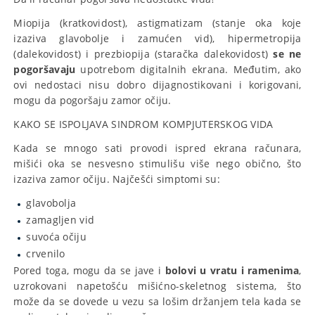
Miopija (kratkovidost), astigmatizam (stanje oka koje
izaziva glavobolje i zamućen vid), hipermetropija
(dalekovidost) i prezbiopija (staračka dalekovidost)
se ne
pogoršavaju
upotrebom digitalnih ekrana. Međutim, ako
ovi nedostaci nisu dobro dijagnostikovani i korigovani,
mogu da pogoršaju zamor očiju.
KAKO SE ISPOLJAVA SINDROM KOMPJUTERSKOG VIDA
Kada se mnogo sati provodi ispred ekrana računara,
mišići oka se nesvesno stimulišu više nego obično, što
izaziva zamor očiju. Najčešći simptomi su:
glavobolja
zamagljen vid
suvoća očiju
crvenilo
Pored toga, mogu da se jave i
bolovi u vratu i ramenima
,
uzrokovani napetošću mišićno-skeletnog sistema, što
može da se dovede u vezu sa lošim držanjem tela kada se