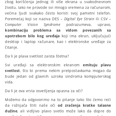
zbog korišćenja jednog ili više ekrana u svakodnevnom
životu. Iako ne provode svi mnogo vremena za računarom,
većina ljudi svakako često koristi svoj pametni telefon.
Poremećaj koji se naziva DES –
Digital Eye Strain
ili CSV –
Computer Vision Syndrome
podrazumeva, upravo,
kombinaciju problema sa vidom povezanih sa
upotrebom bilo kog uređaja
koji ima ekran, uključujući
desktop i laptop računare, kao i elektronske uređaje za
čitanje.
Da li je plava svetlost zaista štetna?
Svi uređaji sa elektronskim ekranom
emituju plavu
svetlost
, što bi prema nekim pretpostavkama mogao da
bude jedan od glavnih uzroka sindroma kompjuterskog
vida.
Da li je ova vrsta osvetljenja opasna za oči?
Možemo da odgovorimo na to pitanje tako što ćemo reći
da rožnjača štiti naše oči
od zračenja kratke talasne
dužine
, ali vidljivo plavo svetlo može lako da dopre do