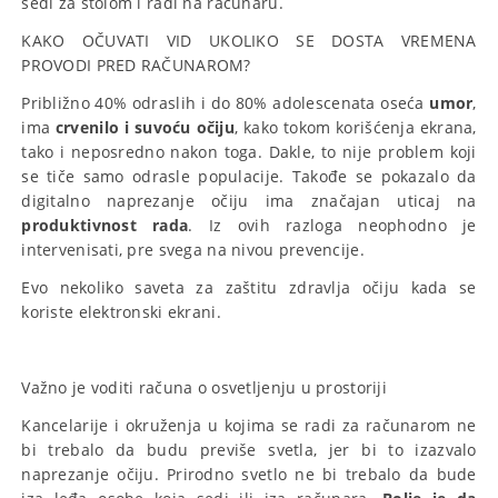
sedi za stolom i radi na računaru.
KAKO OČUVATI VID UKOLIKO SE DOSTA VREMENA
PROVODI PRED RAČUNAROM?
Približno 40% odraslih i do 80% adolescenata oseća
umor
,
ima
crvenilo i suvoću očiju
, kako tokom korišćenja ekrana,
tako i neposredno nakon toga. Dakle, to nije problem koji
se tiče samo odrasle populacije. Takođe se pokazalo da
digitalno naprezanje očiju ima značajan uticaj na
produktivnost rada
. Iz ovih razloga neophodno je
intervenisati, pre svega na nivou prevencije.
Evo nekoliko saveta za zaštitu zdravlja očiju kada se
koriste elektronski ekrani.
Važno je voditi računa o osvetljenju u prostoriji
Kancelarije i okruženja u kojima se radi za računarom ne
bi trebalo da budu previše svetla, jer bi to izazvalo
naprezanje očiju. Prirodno svetlo ne bi trebalo da bude