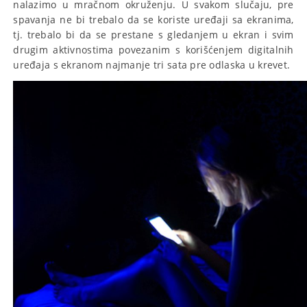
nalazimo u mračnom okruženju. U svakom slučaju, pre
spavanja ne bi trebalo da se koriste uređaji sa ekranima,
tj. trebalo bi da se prestane s gledanjem u ekran i svim
drugim aktivnostima povezanim s korišćenjem digitalnih
uređaja s ekranom najmanje tri sata pre odlaska u krevet.