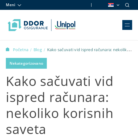
Meni
Skip to content
Početna
Blog
Kako sačuvati vid ispred računara: nekoliko
/
/
korisnih saveta
Nekategorizovano
Kako sačuvati vid
ispred računara:
nekoliko korisnih
saveta