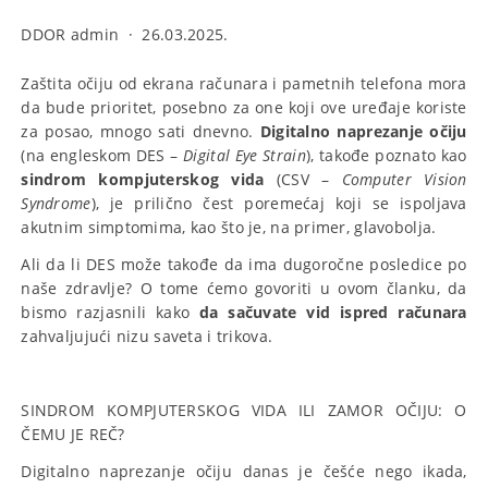
DDOR admin
·
26.03.2025.
Zaštita očiju od ekrana računara i pametnih telefona mora
da bude prioritet, posebno za one koji ove uređaje koriste
za posao, mnogo sati dnevno.
Digitalno naprezanje očiju
(na engleskom DES –
Digital Eye Strain
), takođe poznato kao
sindrom kompjuterskog vida
(CSV –
Computer Vision
Syndrome
), je prilično čest poremećaj koji se ispoljava
akutnim simptomima, kao što je, na primer, glavobolja.
Ali da li DES može takođe da ima dugoročne posledice po
naše zdravlje? O tome ćemo govoriti u ovom članku, da
bismo razjasnili kako
da sačuvate vid ispred računara
zahvaljujući nizu saveta i trikova.
SINDROM KOMPJUTERSKOG VIDA ILI ZAMOR OČIJU: O
ČEMU JE REČ?
Digitalno naprezanje očiju danas je češće nego ikada,