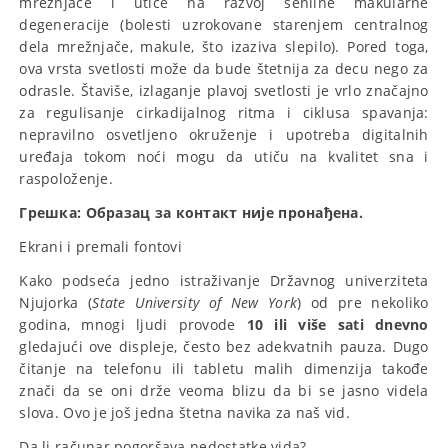
mrežnjače i utiče na razvoj senilne makularne
degeneracije (bolesti uzrokovane starenjem centralnog
dela mrežnjače, makule, što izaziva slepilo). Pored toga,
ova vrsta svetlosti može da bude štetnija za decu nego za
odrasle. Štaviše, izlaganje plavoj svetlosti je vrlo značajno
za regulisanje cirkadijalnog ritma i ciklusa spavanja:
nepravilno osvetljeno okruženje i upotreba digitalnih
uređaja tokom noći mogu da utiču na kvalitet sna i
raspoloženje.
Грешка:
Образац за контакт није пронађена.
Ekrani i premali fontovi
Kako podseća jedno istraživanje Državnog univerziteta
Njujorka (
State University of New York
) od pre nekoliko
godina, mnogi ljudi provode
10 ili više sati dnevno
gledajući ove displeje, često bez adekvatnih pauza. Dugo
čitanje na telefonu ili tabletu malih dimenzija takođe
znači da se oni drže veoma blizu da bi se jasno videla
slova. Ovo je još jedna štetna navika za naš vid.
Da li računar pogoršava nedostatke vida?