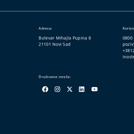
Adresa:
Korisn
Bulevar Mihajla Pupina 8
0800 
21101 Novi Sad
poziv
+381
inost
Društvene mreže: