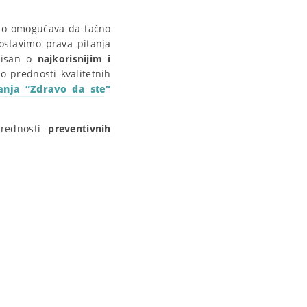
 to omogućava da tačno
ostavimo prava pitanja
rmisan o
najkorisnijim i
o prednosti kvalitetnih
anja “Zdravo da ste”
prednosti
preventivnih