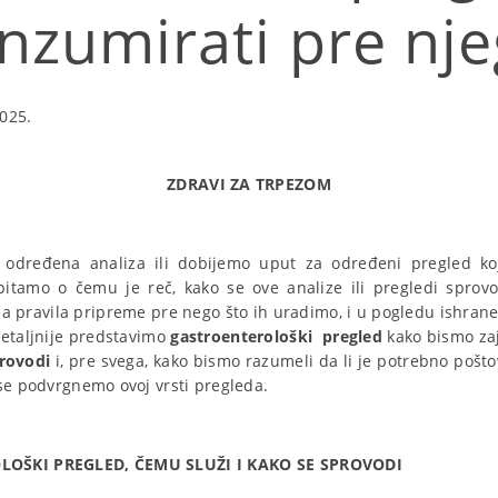
nzumirati pre nj
025.
ZDRAVI ZA TRPEZOM
određena analiza ili dobijemo uput za određeni pregled koji
itamo o čemu je reč, kako se ove analize ili pregledi sprovo
 pravila pripreme pre nego što ih uradimo, i u pogledu ishrane 
etaljnije predstavimo
gastroenterološki pregled
kako bismo zaj
provodi
i, pre svega, kako bismo razumeli da li je potrebno pošt
 se podvrgnemo ovoj vrsti pregleda.
LOŠKI PREGLED, ČEMU SLUŽI I KAKO SE SPROVODI