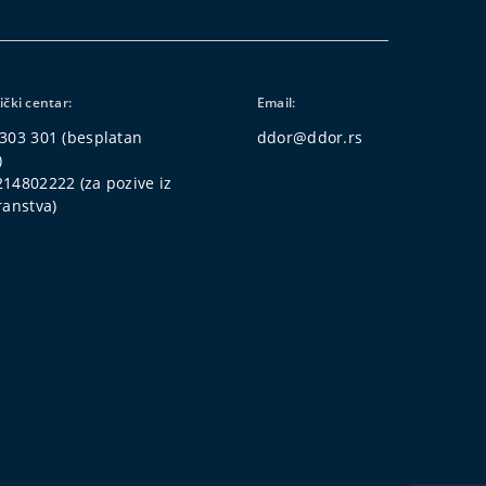
ički centar:
Email:
303 301
(besplatan
ddor@ddor.rs
)
214802222
(za pozive iz
ranstva)