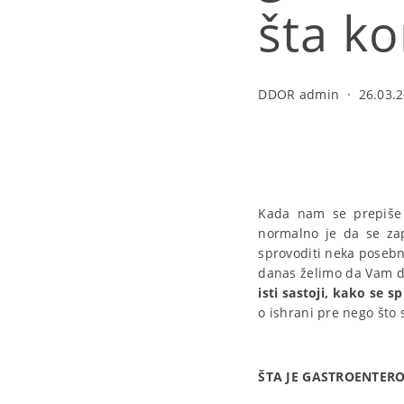
šta ko
DDOR admin
·
26.03.2
Kada nam se prepiše 
normalno je da se zap
sprovoditi neka posebna
danas želimo da Vam d
isti sastoji, kako se s
o ishrani pre nego što
ŠTA JE GASTROENTERO