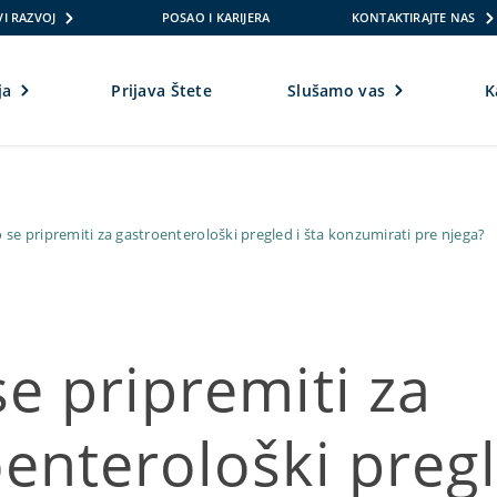
I RAZVOJ
POSAO I KARIJERA
KONTAKTIRAJTE NAS
ja
Prijava Štete
Slušamo vas
K
 se pripremiti za gastroenterološki pregled i šta konzumirati pre njega?
e pripremiti za
enterološki pregl