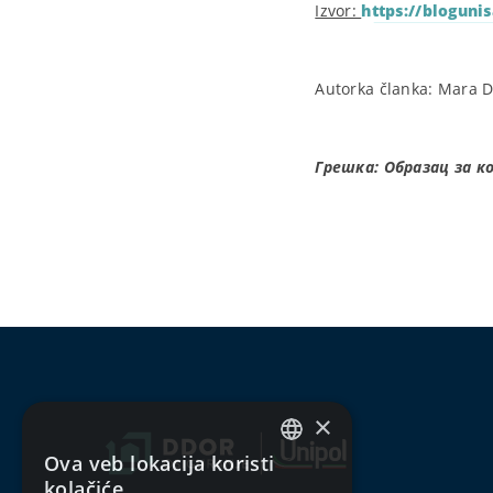
Izvor:
https://blogunis
Autorka članka: Mara D’
Грешка:
Образац за к
×
Ova veb lokacija koristi
SERBIAN
kolačiće