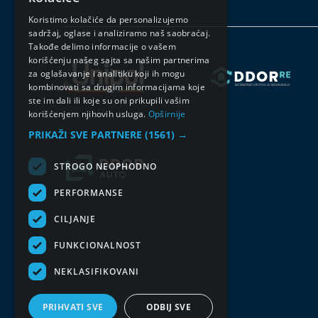
ENGLISH
Koristimo kolačiće da personalizujemo
sadržaj, oglase i analiziramo naš saobraćaj.
Takođe delimo informacije o vašem
korišćenju našeg sajta sa našim partnerima
za oglašavanje i analitiku koji ih mogu
kombinovati sa drugim informacijama koje
ste im dali ili koje su oni prikupili vašim
korišćenjem njihovih usluga.
Opširnije
PRIKAŽI SVE PARTNERE
(1561) →
STROGO NEOPHODNO
PERFORMANSE
CILJANJE
FUNKCIONALNOST
NEKLASIFIKOVANI
PRIHVATI SVE
ODBIJ SVE