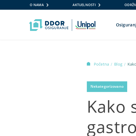
O NAMA
AKTUELNOSTI
ODRŽIV
Osiguran
Skip to content
Početna
Blog
Kako
/
/
Nekategorizovano
Kako s
gastro