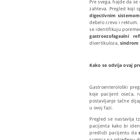
Pre svega, hajde da se
zahteva. Pregled koji 
digestivnim sistemom
debelo crevo i rektum.
se identifikuju poreme
gastroezofagealni re
divertikuloza,
sindrom 
Kako se odvija ovaj pr
Gastroenterološki pre
koje pacijent oseća,
postavljanje tačne dij
u ovoj fazi.
Pregled se nastavlja t
pacijenta kako bi ide
predloži pacijentu da
sumnja na određenu dij