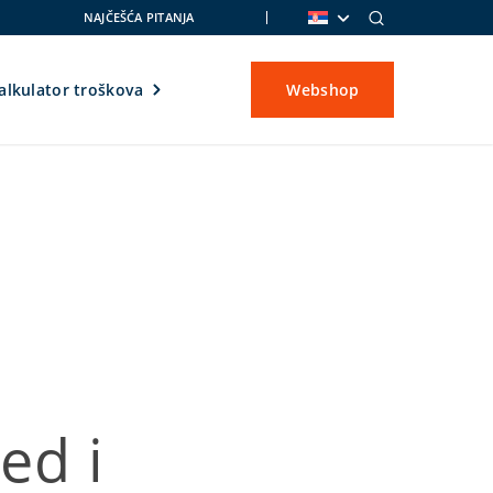
NAJČEŠĆA PITANJA
alkulator troškova
Webshop
ed i