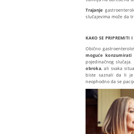
Trajanje
gastroenterol
slučajevima može da tr
KAKO SE PRIPREMITI
Obično gastroenterolo
moguće konzumirati
pojedinačnog slučaja.
obroka
, ali svaka sit
biste saznali da li j
neophodno da se pacij