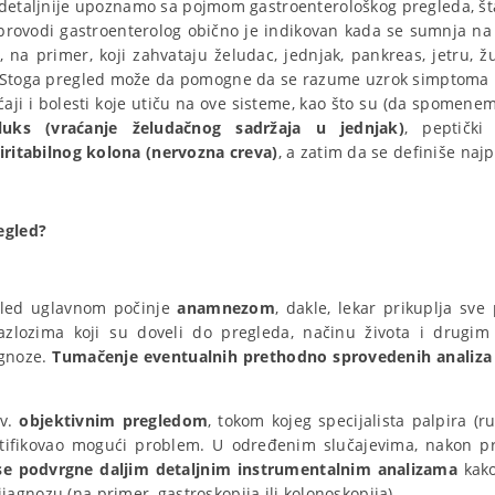
 detaljnije upoznamo sa pojmom gastroenterološkog pregleda, šta
sprovodi gastroenterolog obično je indikovan kada se sumnja na
, na primer, koji zahvataju želudac, jednjak, pankreas, jetru, 
 Stoga pregled može da pomogne da se razume uzrok simptoma ko
ćaji i bolesti koje utiču na ove sisteme, kao što su (da spomen
fluks (vraćanje želudačnog sadržaja u jednjak)
, peptički
iritabilnog kolona (nervozna creva)
, a zatim da se definiše najp
egled?
gled uglavnom počinje
anamnezom
, dakle, lekar prikuplja sv
 razlozima koji su doveli do pregleda, načinu života i drugim
agnoze.
Tumačenje eventualnih prethodno sprovedenih analiza
zv.
objektivnim pregledom
, tokom kojeg specijalista palpira (
ntifikovao mogući problem. U određenim slučajevima, nakon p
se podvrgne daljim detaljnim instrumentalnim analizama
kako
agnozu (na primer, gastroskopija ili kolonoskopija).