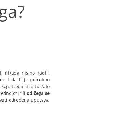
ega?
 nikada nismo radili,
de i da li je potrebno
koju treba slediti. Zato
edno otkrili
od čega se
ovati određena uputstva