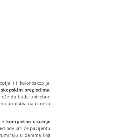
ja ili kolonoskopija,
skopskim pregledima
,
 može da bude potrebno
ljana uputstva na osnovu
 je
kompletno čišćenje
ed odvijati će pacijentu
nzumiraju u danima koji