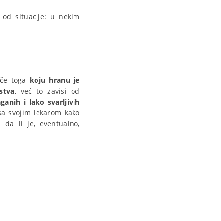
si od situacije: u nekim
tiče toga
koju hranu je
stva
, već to zavisi od
aganih i lako svarljivih
 sa svojim lekarom kako
 da li je, eventualno,