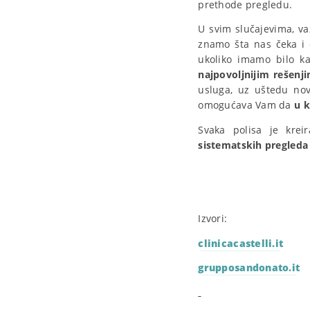
prethode pregledu.
U svim slučajevima, va
znamo šta nas čeka i 
ukoliko imamo bilo k
najpovoljnijim rešenj
usluga, uz uštedu nov
omogućava Vam da
u 
Svaka polisa je krei
sistematskih pregleda
Izvori:
clinicacastelli.it
grupposandonato.it