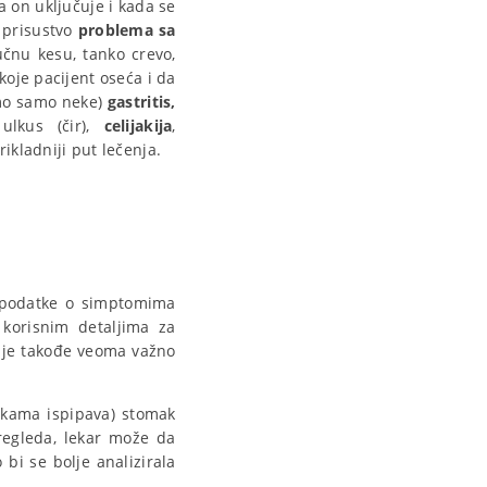
 on uključuje i kada se
 prisustvo
problema sa
žučnu kesu, tanko crevo,
je pacijent oseća i da
emo samo neke)
gastritis,
 ulkus (čir),
celijakija
,
rikladniji put lečenja.
e podatke o simptomima
 korisnim detaljima za
je takođe veoma važno
rukama ispipava) stomak
regleda, lekar može da
 bi se bolje analizirala