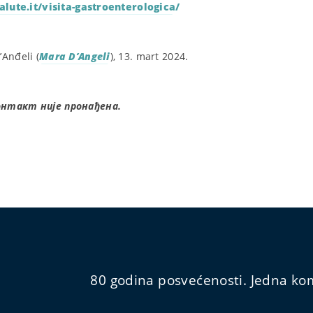
alute.it/visita-gastroenterologica/
Anđeli (
Mara D’Angeli
), 13. mart 2024.
онтакт није пронађена.
80 godina posvećenosti. Jedna kom