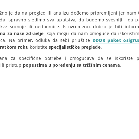
žno je da na pregled ili analizu dođemo pripremljeni jer nam
da ispravno sledimo sva uputstva, da budemo svesniji i da p
akve sumnje ili nedoumice. Istovremeno, dobro je biti info
ima za naše zdravlje
, koja mogu da nam omoguće da iskoristim
ca. Na primer, odluka da sebi priuštite
DDOR paket osigru
kratkom roku
koristite
specijalističke preglede.
rana za specifične potrebe i omogućava da se iskoriste 
ili pristup
popustima u poređenju sa tržišnim cenama
.