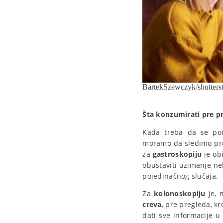
BartekSzewczyk/shutters
Šta konzumirati pre pr
Kada treba da se pod
moramo da sledimo prec
za
gastroskopiju
je ob
obustaviti uzimanje nek
pojedinačnog slučaja.
Za
kolonoskopiju
je, 
creva
, pre pregleda, kr
dati sve informacije u