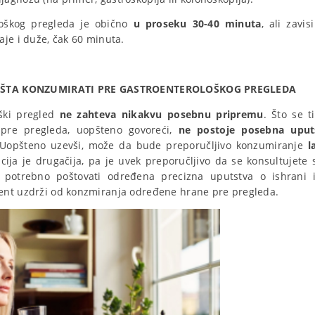
oškog pregleda je obično
u proseku 30-40 minuta
, ali zavi
aje i duže, čak 60 minuta.
 I ŠTA KONZUMIRATI PRE GASTROENTEROLOŠKOG PREGLEDA
ški pregled
ne zahteva nikakvu posebnu pripremu
. Što se 
pre pregleda, uopšteno govoreći,
ne postoje posebna uput
 Uopšteno uzevši, može da bude preporučljivo konzumiranje
l
uacija je drugačija, pa je uvek preporučljivo da se konsultujete
e potrebno poštovati određena precizna uputstva o ishrani i
ent uzdrži od konzmiranja određene hrane pre pregleda.