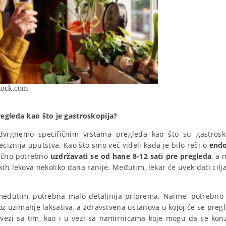
tock.com
egleda kao što je gastroskopija?
vrgnemo specifičnim vrstama pregleda kao što su gastroskopi
iznija uputstva. Kao što smo već videli kada je bilo reči o
endo
ično potrebno
uzdržavati se od hane 8-12 sati pre pregleda
, a
ih lekova nekoliko dana ranije. Međutim, lekar će uvek dati ci
međutim, potrebna malo detaljnija priprema. Naime, potrebno
oz uzimanje laksativa, a zdravstvena ustanova u kojoj će se pregl
 vezi sa tim, kao i u vezi sa namirnicama koje mogu da se ko